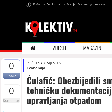
Pošalji priču
Uslovi korišćenja
Marketing
Impressum
VIJESTI
MAGAZIN
0
POČETNA
VIJESTI
Ekonomija
Share
Ćulafić: Obezbijedili 
tehničku dokumentacij
0
upravljanja otpadom
Komentari