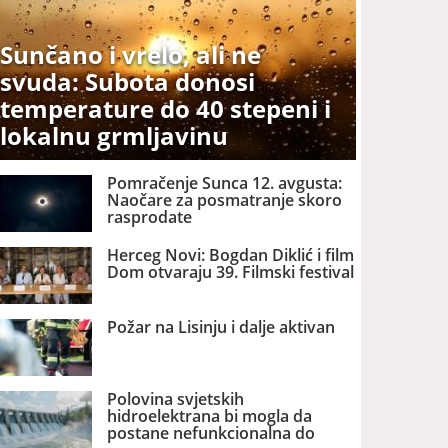
Sunčano i vrelo, ali ne
svuda: Subota donosi
temperature do 40 stepeni i
lokalnu grmljavinu
Pomračenje Sunca 12. avgusta:
Naočare za posmatranje skoro
rasprodate
Herceg Novi: Bogdan Diklić i film
Dom otvaraju 39. Filmski festival
Požar na Lisinju i dalje aktivan
Polovina svjetskih
hidroelektrana bi mogla da
postane nefunkcionalna do