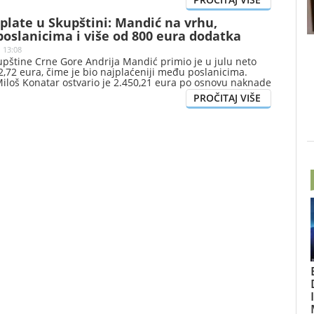
plate u Skupštini: Mandić na vrhu,
oslanicima i više od 800 eura dodatka
| 13:08
upštine Crne Gore Andrija Mandić primio je u julu neto
,72 eura, čime je bio najplaćeniji među poslanicima.
Miloš Konatar ostvario je 2.450,21 eura po osnovu naknade
 funkcije, pokazuju podaci o julskim primanjima koje je
ina Crne Gore.