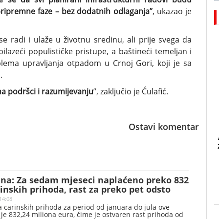
pripremne faze – bez dodatnih odlaganja”
, ukazao je
 radi i ulaže u životnu sredinu, ali prije svega da
ilazeći populističke pristupe, a baštineći temeljan i
oblema upravljanja otpadom u Crnoj Gori, koji je sa
.
a podršci i razumijevanju
”, zaključio je Ćulafić.
Ostavi komentar
ina: Za sedam mjeseci naplaćeno preko 832
inskih prihoda, rast za preko pet odsto
14:08
 carinskih prihoda za period od januara do jula ove
 je 832,24 miliona eura, čime je ostvaren rast prihoda od