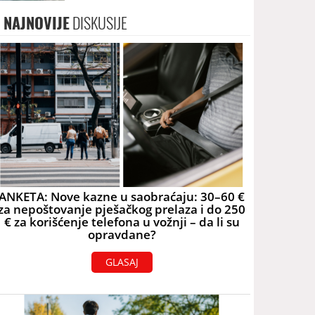
2060. godine
NAJNOVIJE
DISKUSIJE
ANKETA: Nove kazne u saobraćaju: 30–60 €
za nepoštovanje pješačkog prelaza i do 250
€ za korišćenje telefona u vožnji – da li su
opravdane?
GLASAJ