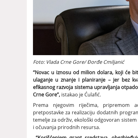
Foto: Vlada Crne Gore/ Đorđe Cmiljanić
“Novac u iznosu od milion dolara, koji će bi
ulaganje u znanje i planiranje – jer bez k
efikasnog razvoja sistema upravljanja otpad
Crne Gore”,
istakao je Ćulafić.
Prema njegovim riječima, pripremom ad
pretpostavke za realizaciju dodatnih program
temelje za održiv, ekološki odgovoran sistem 
i očuvanja prirodnih resursa.
“Korišćenjem grant sredstava, obezbjeđuje