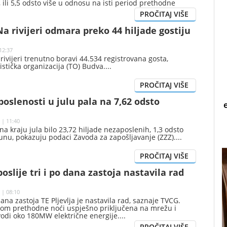
, ili 5,5 odsto više u odnosu na isti period prethodne
no je iz Uprave carina.
a rivijeri odmara preko 44 hiljade gostiju
12:37
ivijeri trenutno boravi 44.534 registrovana gosta,
ristička organizacija (TO) Budva.
oslenosti u julu pala na 7,62 odsto
 | 11:40
 na kraju jula bilo 23,72 hiljade nezaposlenih, 1,3 odsto
unu, pokazuju podaci Zavoda za zapošljavanje (ZZZ).
poslije tri i po dana zastoja nastavila rad
 | 08:10
 dana zastoja TE Pljevlja je nastavila rad, saznaje TVCG.
okom prethodne noći uspješno priključena na mrežu i
vodi oko 180MW električne energije.