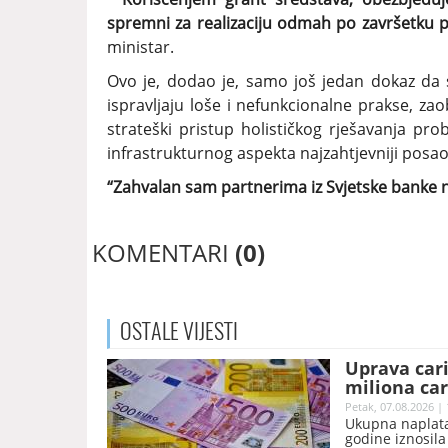
spremni za realizaciju odmah po završetku 
ministar.
Ovo je, dodao je, samo još jedan dokaz da se
ispravljaju loše i nefunkcionalne prakse, zaob
strateški pristup holističkog rješavanja pr
infrastrukturnog aspekta najzahtjevniji posao
“Zahvalan sam partnerima iz Svjetske banke n
KOMENTARI
(0)
OSTALE
VIJESTI
Uprava car
miliona car
Petak, 07.08.2026 | 
Ukupna naplata
godine iznosila