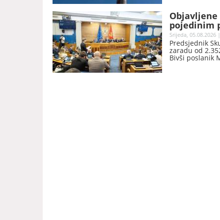
Objavljene 
pojedinim p
Srijeda, 05.08.2026 
Predsjednik Sk
zaradu od 2.352
Bivši poslanik 
nakon prestanka
objavila Skupšt