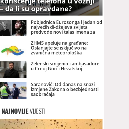
korišćenje telefona u vožnji
– da li su opravdane?
Pobjednica Eurosonga i jedan od
najvećih di-džejeva svijeta
predvode novi talas imena za
Exitovo veliko finale ljeta u
Budvi
ZHMS apeluje na građane:
Oslanjajte se isključivo na
zvanična meteorološka
upozorenja
Zelenski smijenio i ambasadore
u Crnoj Gori i Hrvatskoj
Šaranović: Od danas na snazi
izmjene Zakona o bezbjednosti
saobraćaja
NAJNOVIJE
VIJESTI