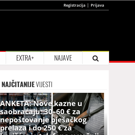
Registracija
Prijava
EXTRA+
NAJAVE
NAJČITANIJE
VIJESTI
ANKETA: Nove kazne u
saobraćaju: 30–60 € za
nepoštovanje pješačkog
prelaza i do 250 € za