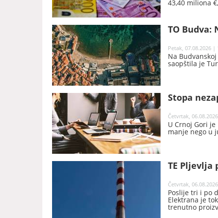
43,40 miliona €
godine, saopšte
TO Budva: N
Petak, 07.08.2026 | 
Na Budvanskoj r
saopštila je Tu
Stopa nezap
Četvrtak, 06.08.2026
U Crnoj Gori je
manje nego u j
TE Pljevlja 
Četvrtak, 06.08.2026
Poslije tri i po
Elektrana je t
trenutno proiz