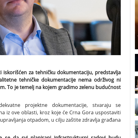
ti iskorišćen za tehničku dokumentaciju, predstavlja
valitetne tehničke dokumentacije nema održivog ni
om. To je temelj na kojem gradimo zelenu budućnost
ekvatne projektne dokumentacije, stvaraju se
a iz ove oblasti, kroz koje će Crna Gora uspostaviti
upravljanja otpadom, u cilju zaštite zdravlja građana
 se da svi planirani infrastrukturni radovi budu