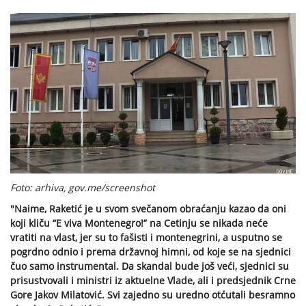
Foto: arhiva, gov.me/screenshot
"Naime, Raketić je u svom svečanom obraćanju kazao da oni
koji kliču “E viva Montenegro!” na Cetinju se nikada neće
vratiti na vlast, jer su to fašisti i montenegrini, a usputno se
pogrdno odnio i prema državnoj himni, od koje se na sjednici
čuo samo instrumental. Da skandal bude još veći, sjednici su
prisustvovali i ministri iz aktuelne Vlade, ali i predsjednik Crne
Gore Jakov Milatović. Svi zajedno su uredno otćutali besramno