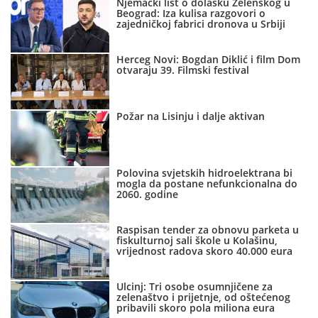
Njemački list o dolasku Zelenskog u
Beograd: Iza kulisa razgovori o
zajedničkoj fabrici dronova u Srbiji
Herceg Novi: Bogdan Diklić i film Dom
otvaraju 39. Filmski festival
Požar na Lisinju i dalje aktivan
Polovina svjetskih hidroelektrana bi
mogla da postane nefunkcionalna do
2060. godine
Raspisan tender za obnovu parketa u
fiskulturnoj sali škole u Kolašinu,
vrijednost radova skoro 40.000 eura
Ulcinj: Tri osobe osumnjičene za
zelenaštvo i prijetnje, od oštećenog
pribavili skoro pola miliona eura