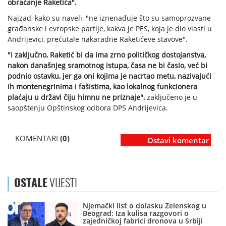
obraćanje Raketića".
Najzad, kako su naveli, "ne iznenađuje što su samoprozvane
građanske i evropske partije, kakva je PES, koja je dio vlasti u
Andrijevici, prećutale nakaradne Raketićeve stavove".
"I zaključno, Raketić bi da ima zrno političkog dostojanstva,
nakon današnjeg sramotnog istupa, časa ne bi časio, već bi
podnio ostavku, jer ga oni kojima je nacrtao metu, nazivajući
ih montenegrinima i fašistima, kao lokalnog funkcionera
plaćaju u državi čiju himnu ne priznaje",
zaključeno je u
saopštenju Opštinskog odbora DPS Andrijevica.
KOMENTARI
(0)
Ostavi komentar
OSTALE
VIJESTI
Njemački list o dolasku Zelenskog u
Beograd: Iza kulisa razgovori o
zajedničkoj fabrici dronova u Srbiji