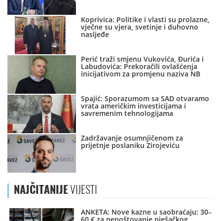
Koprivica: Politike i vlasti su prolazne,
vječne su vjera, svetinje i duhovno
nasljeđe
Perić traži smjenu Vukovića, Đurića i
Labudovića: Prekoračili ovlašćenja
inicijativom za promjenu naziva NB
Spajić: Sporazumom sa SAD otvaramo
vrata američkim investicijama i
savremenim tehnologijama
Zadržavanje osumnjičenom za
prijetnje poslaniku Zirojeviću
NAJČITANIJE
VIJESTI
ANKETA: Nove kazne u saobraćaju: 30–
60 € za nepoštovanje pješačkog