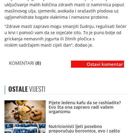
uključivanje malih količina zdravih masti iz namirnica poput
maslinovog ulja, sjemenki, avokada i orašastih plodova uz
ugljenehidrate bogate vlaknima i nemasne proteine.
"Zdrave masti zapravo mogu smanjiti žudnju, regulisati šećer
u krvi i pomoći vam da se osjećate sito. To je puno bolje od
grickanja nemasnih jogurta ili žitnih pločica s
niskim sadržajem masti cijeli dan", dodao je.
KOMENTARI
(0)
Ostavi komentar
OSTALE
VIJESTI
Pijete ledenu kafu da se rashladite?
Evo šta ona zapravo radi vašem
organizmu
Nutricionisti ljeti posebno
preporučuju borovnice, evo i zašto