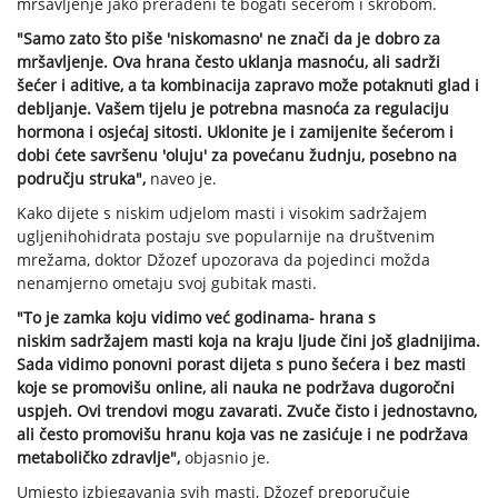
mršavljenje jako prerađeni te bogati šećerom i skrobom.
"Samo zato što piše 'niskomasno' ne znači da je dobro za
mršavljenje. Ova hrana često uklanja masnoću, ali sadrži
šećer i aditive, a ta kombinacija zapravo može potaknuti glad i
debljanje. Vašem tijelu je potrebna masnoća za regulaciju
hormona i osjećaj sitosti. Uklonite je i zamijenite šećerom i
dobi ćete savršenu 'oluju' za povećanu žudnju, posebno na
području struka",
naveo je.
Kako dijete s niskim udjelom masti i visokim sadržajem
ugljenihohidrata postaju sve popularnije na društvenim
mrežama, doktor Džozef upozorava da pojedinci možda
nenamjerno ometaju svoj gubitak masti.
"To je zamka koju vidimo već godinama- hrana s
niskim sadržajem masti koja na kraju ljude čini još gladnijima.
Sada vidimo ponovni porast dijeta s puno šećera i bez masti
koje se promovišu online, ali nauka ne podržava dugoročni
uspjeh. Ovi trendovi mogu zavarati. Zvuče čisto i jednostavno,
ali često promovišu hranu koja vas ne zasićuje i ne podržava
metaboličko zdravlje",
objasnio je.
Umjesto izbjegavanja svih masti, Džozef preporučuje