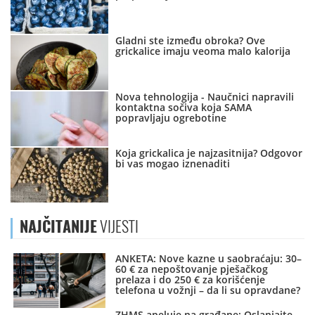
Gladni ste između obroka? Ove
grickalice imaju veoma malo kalorija
Nova tehnologija - Naučnici napravili
kontaktna sočiva koja SAMA
popravljaju ogrebotine
Koja grickalica je najzasitnija? Odgovor
bi vas mogao iznenaditi
NAJČITANIJE
VIJESTI
ANKETA: Nove kazne u saobraćaju: 30–
60 € za nepoštovanje pješačkog
prelaza i do 250 € za korišćenje
telefona u vožnji – da li su opravdane?
ZHMS apeluje na građane: Oslanjajte