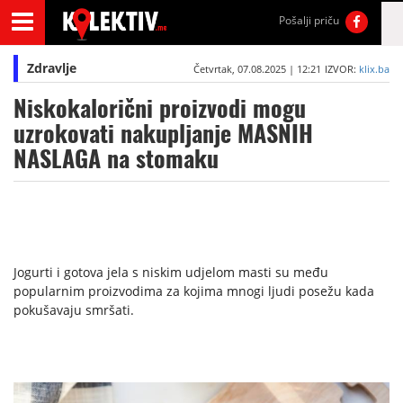
Pošalji priču
Zdravlje
Četvrtak, 07.08.2025 | 12:21
IZVOR:
klix.ba
Niskokalorični proizvodi mogu
uzrokovati nakupljanje MASNIH
NASLAGA na stomaku
Jogurti i gotova jela s niskim udjelom masti su među
popularnim proizvodima za kojima mnogi ljudi posežu kada
pokušavaju smršati.