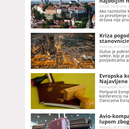
najboljim m
Utorak, 04.08.2026 |
Ako razmislite 
za preseljenje 
država nije prv
Kriza pogod
stanovnici
Nedjelja, 26.07.2026
Dubai je pokren
sektor, koji je
posljedicama am
Evropska ko
Najavljene
Ponedjeljak, 06.07.2
Portparol Evro
konferenciji na
članicama Evrop
je naveo, priv
Avio-kompan
lupom zbog
Nedjelja, 05.07.2026