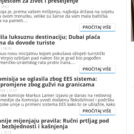
jestom za život i preseljenje
 09:01
koja je, prema vašem mišljenju, najbolja država na svijetu
u ovom trenutku, velike su šanse da vam mala baltička
a na pameti.
ila luksuznu destinaciju; Dubai plaća
ma da dovode turiste
 | 08:30
uo novu inicijativu kojom pokušava oživjeti turistički
 pretrpio ozbiljan pad nakon što je grad bio pogođen
eričko-izraelskog rata protiv Irana.
misija se oglasila zbog EES sistema:
 promjene zbog gužvi na granicama
026 | 21:07
pske komisije Markus Lamer izjavio je danas na redovnoj
 medije da Komisija uvodi dodatnu fleksibilnost i podršku
ske unije u primeni sistema EES kako bi se ublažile, kako
remene gužve na granicama.
ije mijenjaju pravila: Ručni prtljag pod
 bezbjednosti i kašnjenja
 | 15:15