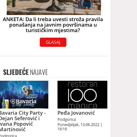
ANKETA: Da li treba uvesti stroža pravila
ponašanja na javnim površinama u
turističkim mjestima?
GLASAJ
SLJEDEĆE
NAJAVE
Bavaria City Party -
Peđa Jovanović
Dejan Seferović i
Podgorica
Ivana Popović
Ponedjeljak, 13.06.2022 |
Martinović
16:16
Podgorica