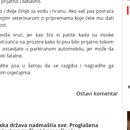
 prijatno i zabavno.
ao i dvije činije za vodu i hranu. Ako vaš pas povraća
vojim veterinarom o pripremama koje ćete mu dati
ost.
iše vruć, jer kao što vi patite kada su visoke
u od sunca na prozore kako bi psu bilo prijatno tokom
 ne ostavljate u parkiranom automobilu, jer može da
ti fatalne.
dite psa u šetnju da se razgiba i nagradite ga
im osjećajima.
Ostavi komentar
ska država nadmašila sve: Proglašena