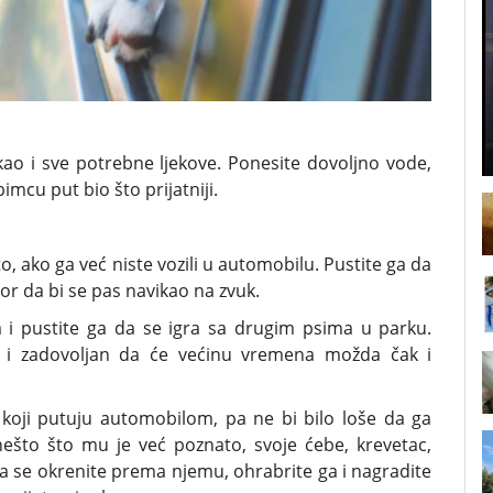
kao i sve potrebne ljekove. Ponesite dovoljno vode,
imcu put bio što prijatniji.
, ako ga već niste vozili u automobilu. Pustite ga da
tor da bi se pas navikao na zvuk.
a i pustite ga da se igra sa drugim psima u parku.
n i zadovoljan da će većinu vremena možda čak i
 koji putuju automobilom, pa ne bi bilo loše da ga
što što mu je već poznato, svoje ćebe, krevetac,
a se okrenite prema njemu, ohrabrite ga i nagradite