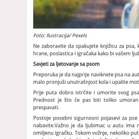
Foto: Ilustracija/ Pexels
Ne zaboravite da spakujete knjižicu za psa, 
hrane, poslastica i igračaka kako bi vašem ljub
Savjeti za ljetovanje sa psom
Preporuka je da najprije naviknete psa na auto
malo pronjuši unutrašnjost kola i upalite mo
Prije puta dobro istrčite i umorite svog ps
Prednost je što će pas biti toliko umora
prespavati.
Postoje posebni sigurnosni pojasevi za pse
nabavite.Važno je da ljubimac u autu ima ne
omiljenu igračku. Tokom vožnje, nekoliko put