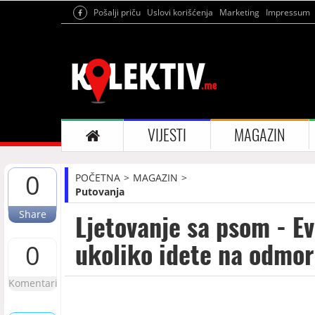
Pošalji priču
Uslovi korišćenja
Marketing
Impressum
VIJESTI
MAGAZIN
0
POČETNA
MAGAZIN
Putovanja
Share
Ljetovanje sa psom - E
ukoliko idete na odmo
0
Komentari