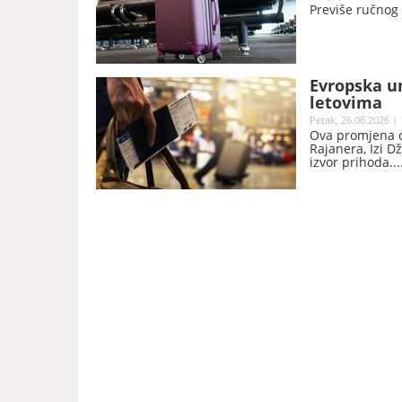
Previše ručnog 
Evropska un
letovima
Petak, 26.06.2026 | 
Ova promjena c
Rajanera, Izi Dž
izvor prihoda.