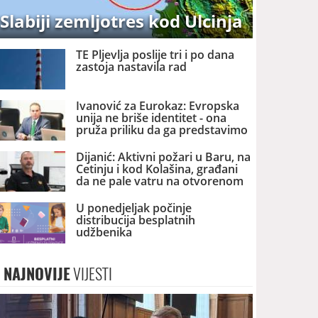
Slabiji zemljotres kod Ulcinja
TE Pljevlja poslije tri i po dana
zastoja nastavila rad
Ivanović za Eurokaz: Evropska
unija ne briše identitet - ona
pruža priliku da ga predstavimo
Evropi i svijetu
Dijanić: Aktivni požari u Baru, na
Cetinju i kod Kolašina, građani
da ne pale vatru na otvorenom
U ponedjeljak počinje
distribucija besplatnih
udžbenika
NAJNOVIJE
VIJESTI