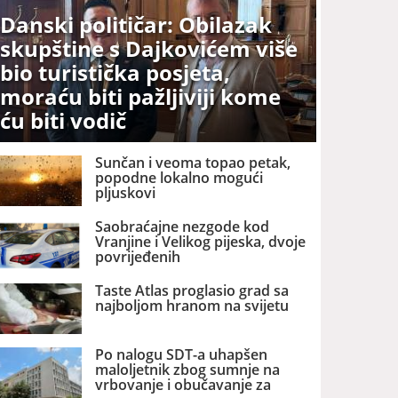
Danski političar: Obilazak
skupštine s Dajkovićem više
bio turistička posjeta,
moraću biti pažljiviji kome
ću biti vodič
Sunčan i veoma topao petak,
popodne lokalno mogući
pljuskovi
Saobraćajne nezgode kod
Vranjine i Velikog pijeska, dvoje
povrijeđenih
Taste Atlas proglasio grad sa
najboljom hranom na svijetu
Po nalogu SDT-a uhapšen
maloljetnik zbog sumnje na
vrbovanje i obučavanje za