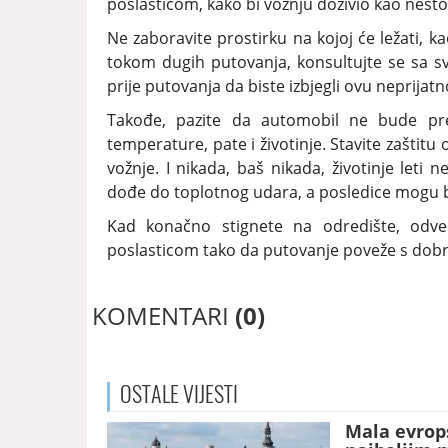
poslasticom, kako bi vožnju doživio kao nešto
Ne zaboravite prostirku na kojoj će ležati, k
tokom dugih putovanja, konsultujte se sa s
prije putovanja da biste izbjegli ovu neprijatn
Takođe, pazite da automobil ne bude prev
temperature, pate i životinje. Stavite zaštit
vožnje. I nikada, baš nikada, životinje leti
dođe do toplotnog udara, a posledice mogu bi
Kad konačno stignete na odredište, odve
poslasticom tako da putovanje poveže s dobr
KOMENTARI
(0)
OSTALE
VIJESTI
Mala evrop