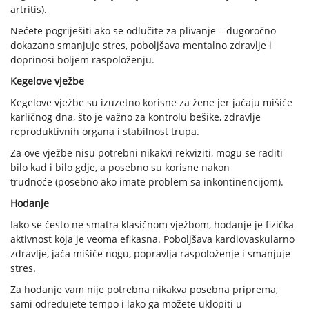
artritis).
Nećete pogriješiti ako se odlučite za plivanje – dugoročno
dokazano smanjuje stres, poboljšava mentalno zdravlje i
doprinosi boljem raspoloženju.
Kegelove vježbe
Kegelove vježbe su izuzetno korisne za žene jer jačaju mišiće
karličnog dna, što je važno za kontrolu bešike, zdravlje
reproduktivnih organa i stabilnost trupa.
Za ove vježbe nisu potrebni nikakvi rekviziti, mogu se raditi
bilo kad i bilo gdje, a posebno su korisne nakon
trudnoće (posebno ako imate problem sa inkontinencijom).
Hodanje
Iako se često ne smatra klasičnom vježbom, hodanje je fizička
aktivnost koja je veoma efikasna. Poboljšava kardiovaskularno
zdravlje, jača mišiće nogu, popravlja raspoloženje i smanjuje
stres.
Za hodanje vam nije potrebna nikakva posebna priprema,
sami određujete tempo i lako ga možete uklopiti u