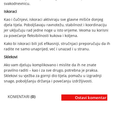
svakodnevnicu.
Iskoraci
Kao i čučnjevi, iskoraci aktiviraju sve glavne mišiće donjeg
djela tijela. Poboljšavaju ravnotežu, stabilnost i koordinaciju
jer uključuju rad jedne noge u isto vrijeme. Veoma su korisni
za povećanje fleksibilnosti kukova i koljena.
Kako bi iskoraci bili još efikasniji, stručnjaci preporučuju da ih
radite ne samo unaprijed, već i unazad i u stranu.
Sklekovi
Ako vam djeluju komplikovano i mislite da ih ne znate
pravilno raditi – kao i za sve drugo, potrebna je praksa.
Sklekovi su vježba za gornji dio tijela, pomažu u izgradnji
snage, poboljšanju držanja i povećanju izdržljivosti.
KOMENTARI
(0)
Ostavi komentar