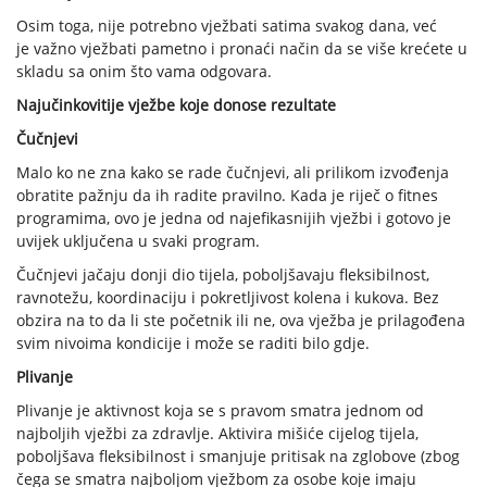
Osim toga, nije potrebno vježbati satima svakog dana, već
je važno vježbati pametno i pronaći način da se više krećete u
skladu sa onim što vama odgovara.
Najučinkovitije vježbe koje donose rezultate
Čučnjevi
Malo ko ne zna kako se rade čučnjevi, ali prilikom izvođenja
obratite pažnju da ih radite pravilno. Kada je riječ o fitnes
programima, ovo je jedna od najefikasnijih vježbi i gotovo je
uvijek uključena u svaki program.
Čučnjevi jačaju donji dio tijela, poboljšavaju fleksibilnost,
ravnotežu, koordinaciju i pokretljivost kolena i kukova. Bez
obzira na to da li ste početnik ili ne, ova vježba je prilagođena
svim nivoima kondicije i može se raditi bilo gdje.
Plivanje
Plivanje je aktivnost koja se s pravom smatra jednom od
najboljih vježbi za zdravlje. Aktivira mišiće cijelog tijela,
poboljšava fleksibilnost i smanjuje pritisak na zglobove (zbog
čega se smatra najboljom vježbom za osobe koje imaju