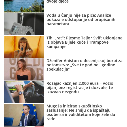
dvoje djece
Voda u Čanju nije za piće: Analize
pokazale odstupanje od propisanih
parametara
Tihi „rat“: Pjesme Tejlor Svift uklonjene
iz objava Bijele kuće i Trampove
kampanje
Dženifer Aniston o decenijskoj borbi za
potomstvo: „Sve te godine i godine
spekulacija“
Rožajac kažnjen 2.000 eura – vozio
pijan, bez registracije i dozvole, te
izazvao nezgodu
Mugoša inicirao skupštinsko
saslušanje: Ne smiju da ispaštaju
osobe sa invaliditetom koje žele da
rade