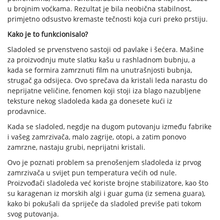
u brojnim voćkama. Rezultat je bila neobična stabilnost,
primjetno odsustvo kremaste tečnosti koja curi preko prstiju.
Kako je to funkcionisalo?
Sladoled se prvenstveno sastoji od pavlake i šećera. Mašine
za proizvodnju mute slatku kašu u rashladnom bubnju, a
kada se formira zamrznuti film na unutrašnjosti bubnja,
strugač ga odsijeca. Ovo sprečava da kristali leda narastu do
neprijatne veličine, fenomen koji stoji iza blago nazubljene
teksture nekog sladoleda kada ga donesete kući iz
prodavnice.
Kada se sladoled, negdje na dugom putovanju između fabrike
i vašeg zamrzivača, malo zagrije, otopi, a zatim ponovo
zamrzne, nastaju grubi, neprijatni kristali.
Ovo je poznati problem sa prenošenjem sladoleda iz prvog
zamrzivača u svijet pun temperatura većih od nule.
Proizvođači sladoleda već koriste brojne stabilizatore, kao što
su karagenan iz morskih algi i guar guma (iz semena guara),
kako bi pokušali da spriječe da sladoled previše pati tokom
svog putovanja.