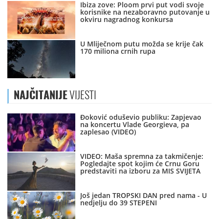
Ibiza zove: Ploom prvi put vodi svoje
korisnike na nezaboravno putovanje u
okviru nagradnog konkursa
U Mliječnom putu možda se krije čak
170 miliona crnih rupa
NAJČITANIJE
VIJESTI
Đoković oduševio publiku: Zapjevao
na koncertu Vlade Georgieva, pa
zaplesao (VIDEO)
VIDEO: Maša spremna za takmičenje:
Pogledajte spot kojim će Crnu Goru
predstaviti na izboru za MIS SVIJETA
Još jedan TROPSKI DAN pred nama - U
nedjelju do 39 STEPENI