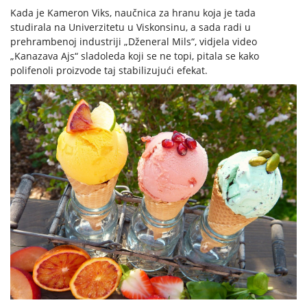
Kada je Kameron Viks, naučnica za hranu koja je tada
studirala na Univerzitetu u Viskonsinu, a sada radi u
prehrambenoj industriji „Dženeral Mils“, vidjela video
„Kanazava Ajs“ sladoleda koji se ne topi, pitala se kako
polifenoli proizvode taj stabilizujući efekat.