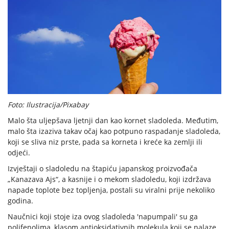
Foto: Ilustracija/Pixabay
Malo šta uljepšava ljetnji dan kao kornet sladoleda. Međutim,
malo šta izaziva takav očaj kao potpuno raspadanje sladoleda,
koji se sliva niz prste, pada sa korneta i kreće ka zemlji ili
odjeći.
Izvještaji o sladoledu na štapiću japanskog proizvođača
„Kanazava Ajs“, a kasnije i o mekom sladoledu, koji izdržava
napade toplote bez topljenja, postali su viralni prije nekoliko
godina.
Naučnici koji stoje iza ovog sladoleda 'napumpali' su ga
polifenolima, klasom antioksidativnih molekula koji se nalaze