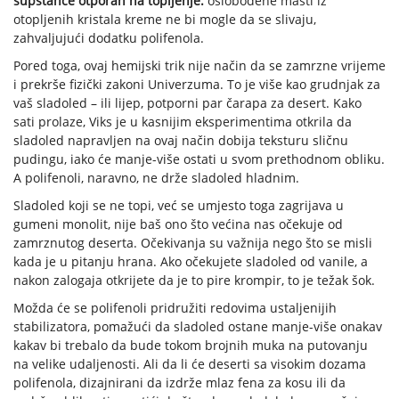
supstance otporan na topljenje:
oslobođene masti iz
otopljenih kristala kreme ne bi mogle da se slivaju,
zahvaljujući dodatku polifenola.
Pored toga, ovaj hemijski trik nije način da se zamrzne vrijeme
i prekrše fizički zakoni Univerzuma. To je više kao grudnjak za
vaš sladoled – ili lijep, potporni par čarapa za desert. Kako
sati prolaze, Viks je u kasnijim eksperimentima otkrila da
sladoled napravljen na ovaj način dobija teksturu sličnu
pudingu, iako će manje-više ostati u svom prethodnom obliku.
A polifenoli, naravno, ne drže sladoled hladnim.
Sladoled koji se ne topi, već se umjesto toga zagrijava u
gumeni monolit, nije baš ono što većina nas očekuje od
zamrznutog deserta. Očekivanja su važnija nego što se misli
kada je u pitanju hrana. Ako očekujete sladoled od vanile, a
nakon zalogaja otkrijete da je to pire krompir, to je težak šok.
Možda će se polifenoli pridružiti redovima ustaljenijih
stabilizatora, pomažući da sladoled ostane manje-više onakav
kakav bi trebalo da bude tokom brojnih muka na putovanju
na velike udaljenosti. Ali da li će deserti sa visokim dozama
polifenola, dizajnirani da izdrže mlaz fena za kosu ili da