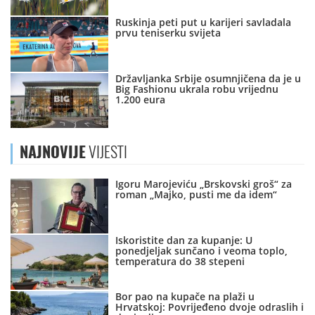
Ruskinja peti put u karijeri savladala
prvu teniserku svijeta
Državljanka Srbije osumnjičena da je u
Big Fashionu ukrala robu vrijednu
1.200 eura
NAJNOVIJE
VIJESTI
Igoru Marojeviću „Brskovski groš“ za
roman „Majko, pusti me da idem“
Iskoristite dan za kupanje: U
ponedjeljak sunčano i veoma toplo,
temperatura do 38 stepeni
Bor pao na kupače na plaži u
Hrvatskoj: Povrijeđeno dvoje odraslih i