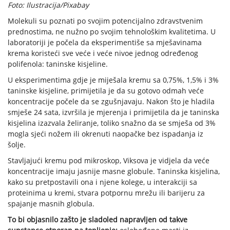
Foto: Ilustracija/Pixabay
Molekuli su poznati po svojim potencijalno zdravstvenim
prednostima, ne nužno po svojim tehnološkim kvalitetima. U
laboratoriji je počela da eksperimentiše sa mješavinama
krema koristeći sve veće i veće nivoe jednog određenog
polifenola: taninske kisjeline.
U eksperimentima gdje je miješala kremu sa 0,75%, 1,5% i 3%
taninske kisjeline, primijetila je da su gotovo odmah veće
koncentracije počele da se zgušnjavaju. Nakon što je hladila
smješe 24 sata, izvršila je mjerenja i primijetila da je taninska
kisjelina izazvala želiranje, toliko snažno da se smješa od 3%
mogla sjeći nožem ili okrenuti naopačke bez ispadanja iz
šolje.
Stavljajući kremu pod mikroskop, Viksova je vidjela da veće
koncentracije imaju jasnije masne globule. Taninska kisjelina,
kako su pretpostavili ona i njene kolege, u interakciji sa
proteinima u kremi, stvara potpornu mrežu ili barijeru za
spajanje masnih globula.
To bi objasnilo zašto je sladoled napravljen od takve