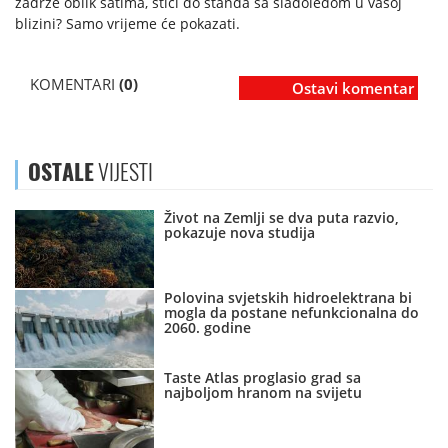
zadrže oblik satima, stići do štanda sa sladoledom u vašoj
blizini? Samo vrijeme će pokazati.
KOMENTARI
(0)
Ostavi komentar
OSTALE
VIJESTI
Život na Zemlji se dva puta razvio,
pokazuje nova studija
Polovina svjetskih hidroelektrana bi
mogla da postane nefunkcionalna do
2060. godine
Taste Atlas proglasio grad sa
najboljom hranom na svijetu