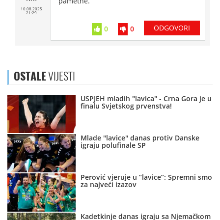
pametne.
10.08.2025
21:29
ODGOVORI
0
0
OSTALE
VIJESTI
USPJEH mladih "lavica" - Crna Gora je u
finalu Svjetskog prvenstva!
Mlade "lavice" danas protiv Danske
igraju polufinale SP
Perović vjeruje u “lavice”: Spremni smo
za najveći izazov
Kadetkinje danas igraju sa Njemačkom