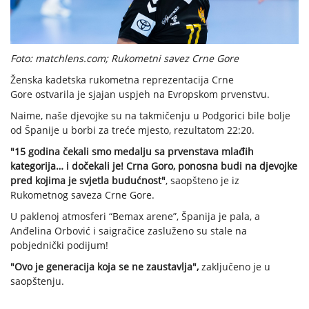
Foto: matchlens.com; Rukometni savez Crne Gore
Ženska kadetska rukometna reprezentacija Crne
Gore ostvarila je sjajan uspjeh na Evropskom prvenstvu.
Naime, naše djevojke su na takmičenju u Podgorici bile bolje
od Španije u borbi za treće mjesto, rezultatom 22:20.
"15 godina čekali smo medalju sa prvenstava mlađih
kategorija… i dočekali je! Crna Goro, ponosna budi na djevojke
pred kojima je svjetla budućnost"
, saopšteno je iz
Rukometnog saveza Crne Gore.
U paklenoj atmosferi “Bemax arene”, Španija je pala, a
Anđelina Orbović i saigračice zasluženo su stale na
pobjednički podijum!
"Ovo je generacija koja se ne zaustavlja",
zaključeno je u
saopštenju.