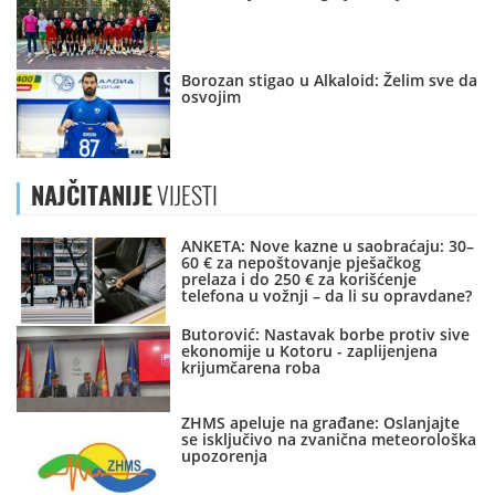
Borozan stigao u Alkaloid: Želim sve da
osvojim
NAJČITANIJE
VIJESTI
ANKETA: Nove kazne u saobraćaju: 30–
60 € za nepoštovanje pješačkog
prelaza i do 250 € za korišćenje
telefona u vožnji – da li su opravdane?
Butorović: Nastavak borbe protiv sive
ekonomije u Kotoru - zaplijenjena
krijumčarena roba
ZHMS apeluje na građane: Oslanjajte
se isključivo na zvanična meteorološka
upozorenja