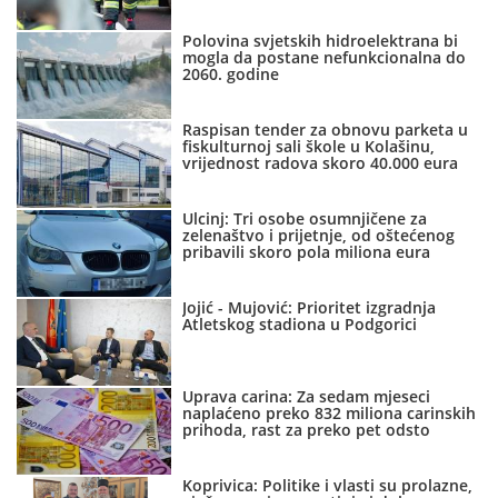
Polovina svjetskih hidroelektrana bi
mogla da postane nefunkcionalna do
2060. godine
Raspisan tender za obnovu parketa u
fiskulturnoj sali škole u Kolašinu,
vrijednost radova skoro 40.000 eura
Ulcinj: Tri osobe osumnjičene za
zelenaštvo i prijetnje, od oštećenog
pribavili skoro pola miliona eura
Jojić - Mujović: Prioritet izgradnja
Atletskog stadiona u Podgorici
Uprava carina: Za sedam mjeseci
naplaćeno preko 832 miliona carinskih
prihoda, rast za preko pet odsto
Koprivica: Politike i vlasti su prolazne,