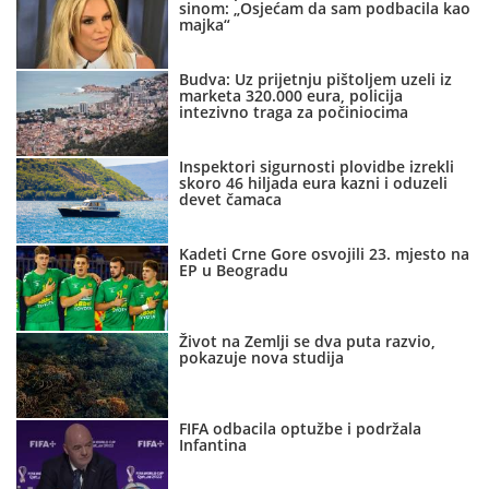
sinom: „Osjećam da sam podbacila kao
majka“
Budva: Uz prijetnju pištoljem uzeli iz
marketa 320.000 eura, policija
intezivno traga za počiniocima
Inspektori sigurnosti plovidbe izrekli
skoro 46 hiljada eura kazni i oduzeli
devet čamaca
Kadeti Crne Gore osvojili 23. mjesto na
EP u Beogradu
Život na Zemlji se dva puta razvio,
pokazuje nova studija
FIFA odbacila optužbe i podržala
Infantina