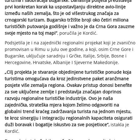
turizma i saobraćaja Bugarske. Današnja posjeta predstavlja
prvi konkretan korak ka uspostavljanju direktne avio-linije
između naših zemalja, što je od višestrukog značaja za
crnogorski turizam. Bugarsko tržište broji oko četiri miliona
turističkih putovanja godišnje i važno je da Crna Gora zauzme
svoje mjesto na toj mapi“
, poručila je Kordić.
Podsjetila je i na zajednički regionalni projekat koji je zvanično
promovisan u Rimu u julu ove godine, a koji, osim Crne Gore i
Bugarske, uključuje saradnju i Grčke, Italije, Srbije, Bosne i
Hercegovine, Hrvatske, Albanije I Sjeverne Makedonije.
„Cilj projekta je stvaranje objedinjene turističke ponude koja
turistima omogućava da kroz jedinstvene paket aranžmane
posjete više zemalja regiona. Ovakav pristup donosi benefite
za sve uključene zemlje i predstavlja značajan doprinos
razvoju regionalne turističke industrije. Ovo je naša
zajednička, strateška mjera kojom želimo odgovoriti na
globalni trend kraćeg zadržavanja turista na jednom mjestu,
te kroz sinergiju i integraciju regionalnih kapaciteta osigurati
duži boravak i bogatije iskustvo za sve posjetioce“,
istakla je
Kordić.