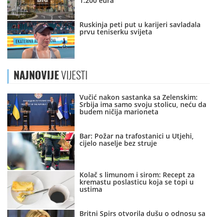
1.200 eura
Ruskinja peti put u karijeri savladala
prvu teniserku svijeta
NAJNOVIJE
VIJESTI
Vučić nakon sastanka sa Zelenskim:
Srbija ima samo svoju stolicu, neću da
budem ničija marioneta
Bar: Požar na trafostanici u Utjehi,
cijelo naselje bez struje
Kolač s limunom i sirom: Recept za
kremastu poslasticu koja se topi u
ustima
Britni Spirs otvorila dušu o odnosu sa