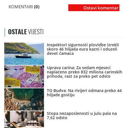
KOMENTARI
(0)
Ostavi komentar
OSTALE
VIJESTI
Inspektori sigurnosti plovidbe izrekli
skoro 46 hiljada eura kazni i oduzeli
devet čamaca
Uprava carina: Za sedam mjeseci
naplaćeno preko 832 miliona carinskih
prihoda, rast za preko pet odsto
TO Budva: Na rivijeri odmara preko 44
hiljade gostiju
Stopa nezaposlenosti u julu pala na
7,62 odsto