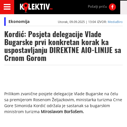
Pošalji priču
Ekonomija
Utorak, 09.09.2025 | 13:04
IZVOR:
MediaBiro
Kordić: Posjeta delegacije Vlade
Bugarske prvi konkretan korak ka
uspostavljanju DIREKTNE AIO-LINIJE sa
Crnom Gorom
Prilikom zvanične posjete delegacije Vlade Bugarske na čelu
sa premijerom Rosenom Željazkovim, ministarka turizma Crne
Gore Simonida Kordić održala je sastanak sa bugarskim
ministrom turizma
Miroslavom Boršošem.