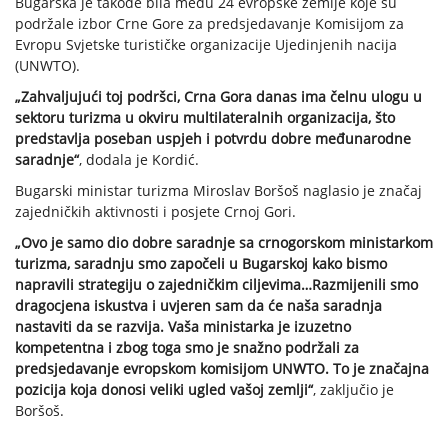
Bugarska je takođe bila među 24 evropske zemlje koje su
podržale izbor Crne Gore za predsjedavanje Komisijom za
Evropu Svjetske turističke organizacije Ujedinjenih nacija
(UNWTO).
„Zahvaljujući toj podršci, Crna Gora danas ima čelnu ulogu u
sektoru turizma u okviru multilateralnih organizacija, što
predstavlja poseban uspjeh i potvrdu dobre međunarodne
saradnje“
, dodala je Kordić.
Bugarski ministar turizma Miroslav Boršoš naglasio je značaj
zajedničkih aktivnosti i posjete Crnoj Gori.
„Ovo je samo dio dobre saradnje sa crnogorskom ministarkom
turizma, saradnju smo započeli u Bugarskoj kako bismo
napravili strategiju o zajedničkim ciljevima…Razmijenili smo
dragocjena iskustva i uvjeren sam da će naša saradnja
nastaviti da se razvija. Vaša ministarka je izuzetno
kompetentna i zbog toga smo je snažno podržali za
predsjedavanje evropskom komisijom UNWTO. To je značajna
pozicija koja donosi veliki ugled vašoj zemlji“
, zaključio je
Boršoš.