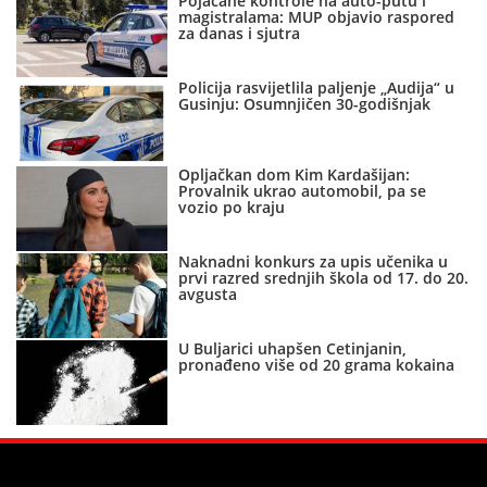
Pojačane kontrole na auto-putu i
magistralama: MUP objavio raspored
za danas i sjutra
Policija rasvijetlila paljenje „Audija“ u
Gusinju: Osumnjičen 30-godišnjak
Opljačkan dom Kim Kardašijan:
Provalnik ukrao automobil, pa se
vozio po kraju
Naknadni konkurs za upis učenika u
prvi razred srednjih škola od 17. do 20.
avgusta
U Buljarici uhapšen Cetinjanin,
pronađeno više od 20 grama kokaina