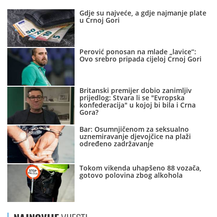
Gdje su najveće, a gdje najmanje plate
u Crnoj Gori
Perović ponosan na mlade „lavice“:
Ovo srebro pripada cijeloj Crnoj Gori
Britanski premijer dobio zanimljiv
prijedlog: Stvara li se "Evropska
konfederacija" u kojoj bi bila i Crna
Gora?
Bar: Osumnjičenom za seksualno
uznemiravanje djevojčice na plaži
određeno zadržavanje
Tokom vikenda uhapšeno 88 vozača,
gotovo polovina zbog alkohola