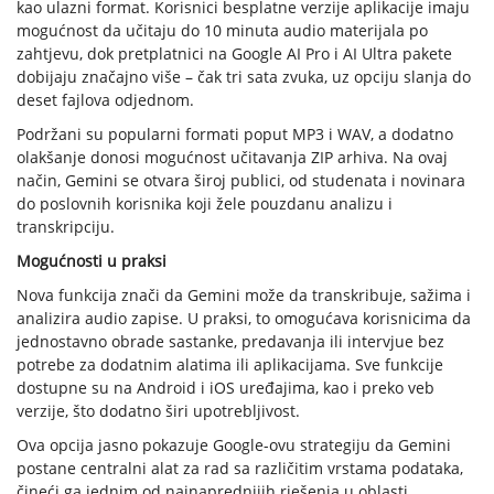
kao ulazni format. Korisnici besplatne verzije aplikacije imaju
mogućnost da učitaju do 10 minuta audio materijala po
zahtjevu, dok pretplatnici na Google AI Pro i AI Ultra pakete
dobijaju značajno više – čak tri sata zvuka, uz opciju slanja do
deset fajlova odjednom.
Podržani su popularni formati poput MP3 i WAV, a dodatno
olakšanje donosi mogućnost učitavanja ZIP arhiva. Na ovaj
način, Gemini se otvara široj publici, od studenata i novinara
do poslovnih korisnika koji žele pouzdanu analizu i
transkripciju.
Mogućnosti u praksi
Nova funkcija znači da Gemini može da transkribuje, sažima i
analizira audio zapise. U praksi, to omogućava korisnicima da
jednostavno obrade sastanke, predavanja ili intervjue bez
potrebe za dodatnim alatima ili aplikacijama. Sve funkcije
dostupne su na Android i iOS uređajima, kao i preko veb
verzije, što dodatno širi upotrebljivost.
Ova opcija jasno pokazuje Google-ovu strategiju da Gemini
postane centralni alat za rad sa različitim vrstama podataka,
čineći ga jednim od najnaprednijih rješenja u oblasti