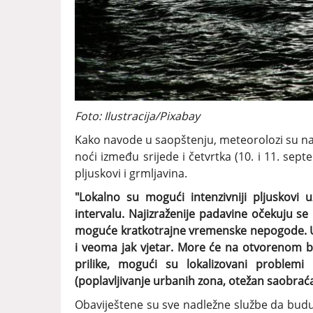
Foto: Ilustracija/Pixabay
Kako navode u saopštenju, meteorolozi su naj
noći između srijede i četvrtka (10. i 11. sept
pljuskovi i grmljavina.
"Lokalno su mogući intenzivniji pljuskov
intervalu. Najizraženije padavine očekuju se
moguće kratkotrajne vremenske nepogode. U 
i veoma jak vjetar. More će na otvorenom b
prilike, mogući su lokalizovani problemi
(poplavljivanje urbanih zona, otežan saobraćaj,
Obaviještene su sve nadležne službe da budu u