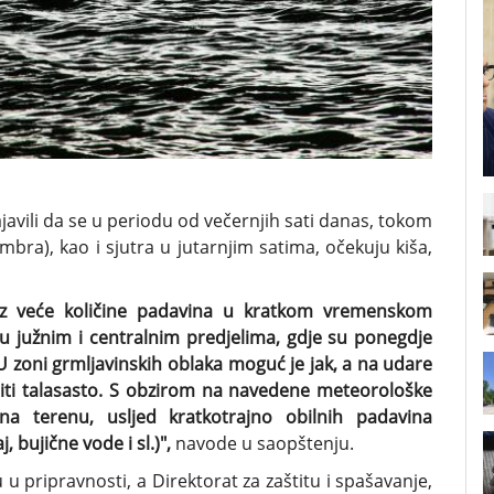
avili da se u periodu od večernjih sati danas, tokom
embra), kao i sjutra u jutarnjim satima, očekuju kiša,
i uz veće količine padavina u kratkom vremenskom
 u južnim i centralnim predjelima, gdje su ponegdje
zoni grmljavinskih oblaka moguć je jak, a na udare
iti talasasto. S obzirom na navedene meteorološke
 na terenu, usljed kratkotrajno obilnih padavina
 bujične vode i sl.)",
navode u saopštenju.
 pripravnosti, a Direktorat za zaštitu i spašavanje,