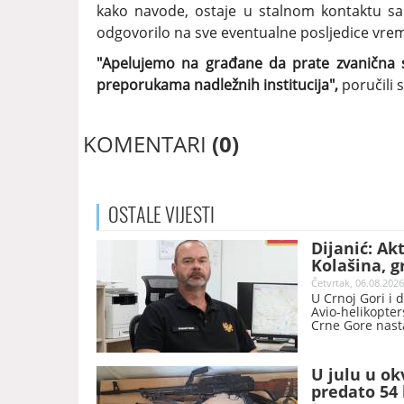
kako navode, ostaje u stalnom kontaktu s
odgovorilo na sve eventualne posljedice vr
"Apelujemo na građane da prate zvanična s
preporukama nadležnih institucija",
poručili 
KOMENTARI
(0)
OSTALE
VIJESTI
Dijanić: Ak
Kolašina, 
Četvrtak, 06.08.2026
U Crnoj Gori i 
Avio-helikopter
Crne Gore nasta
Dijanić iz Oper
spašavanje, pre
U julu u ok
predato 54