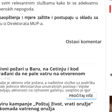
a svim relevantnim službama kako bi se adekvatno
emenskih nepogoda.
aopštenja i mjere zaštite i postupaju u skladu sa
su iz Direktorata MUP-a.
Ostavi komentar
tivni požari u Baru, na Cetinju i kod
građani da ne pale vatru na otvorenom
 | 10:40
dalje je aktivno više požara, a nadležne službe uz podršku
ske jedinice Ministarstva unutrašnjih poslova i Vojske
vljaju aktivnosti na njihovom gašenju, saopštio je Igor
ativno-komunikacionog centra 112 Direktorata za zaštitu i
dstavljajući presjek stanja za 6. avgust.
viru kampanje „Poštuj život, vrati oružje“
 komada vatrenog oružja