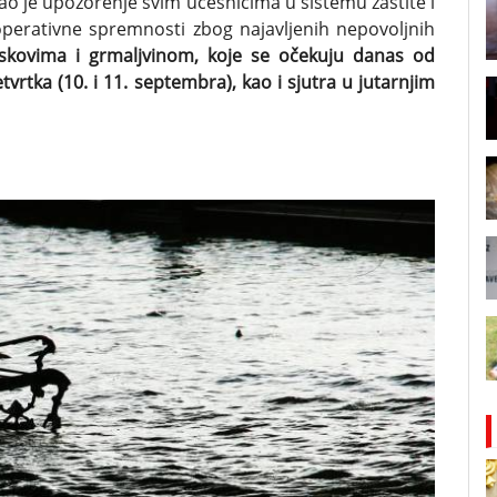
ao je upozorenje svim učesnicima u sistemu zaštite i
perativne spremnosti zbog najavljenih nepovoljnih
uskovima i grmaljvinom, koje se očekuju danas od
tvrtka (10. i 11. septembra), kao i sjutra u jutarnjim