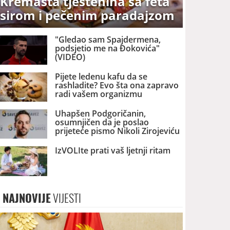
Kremasta tjestenina sa feta
sirom i pečenim paradajzom
"Gledao sam Spajdermena,
podsjetio me na Đokovića"
(VIDEO)
Pijete ledenu kafu da se
rashladite? Evo šta ona zapravo
radi vašem organizmu
Uhapšen Podgoričanin,
osumnjičen da je poslao
prijeteće pismo Nikoli Zirojeviću
IzVOLIte prati vaš ljetnji ritam
NAJNOVIJE
VIJESTI