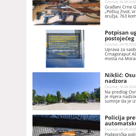
Četvrtak, 06.08.2026
Građani Crne G
„Poštuj život, 
oružja, 763 ko
Potpisan ug
postojećeg
Vojislavlje
Četvrtak, 06.08.2026
Uprava za saob
Crnagoraput AD“
mosta na Morači
Podgorici.
Nikšić: Os
nadzora
Četvrtak, 06.08.2026
Na predlog Osn
je mjera nadzo
sumnje da je iz
Nikšić
Policija pr
automatsku
Četvrtak, 06.08.2026
Podgorička poli