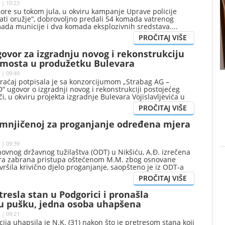
 | 10:23
ore su tokom jula, u okviru kampanje Uprave policije
vrati oružje“, dobrovoljno predali 54 komada vatrenog
mada municije i dva komada eksplozivnih sredstava.
ovor za izgradnju novog i rekonstrukciju
 mosta u produžetku Bulevara
vića
 | 09:49
raćaj potpisala je sa konzorcijumom „Strabag AG –
 ugovor o izgradnji novog i rekonstrukciji postojećeg
, u okviru projekta izgradnje Bulevara Vojislavljevića u
umnjičenoj za proganjanje određena mjera
 | 09:39
ovnog državnog tužilaštva (ODT) u Nikšiću, A.Đ. izrečena
ra zabrana pristupa oštećenom M.M. zbog osnovane
vršila krivično djelo proganjanje, saopšteno je iz ODT-a
etresla stan u Podgorici i pronašla
 pušku, jedna osoba uhapšena
 | 09:21
cija uhapsila je N.K. (31) nakon što je pretresom stana koji