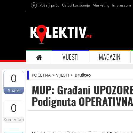
Pošalji priču
Uslovi korišćenja
Marketing
Impressum
VIJESTI
MAGAZIN
0
POČETNA
VIJESTI
Društvo
MUP: Građani UPOZOREN
Share
Podignuta OPERATIVNA 
0
Komentari