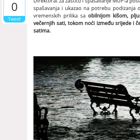
Direktorat za zaštitu i spašavanje MUP-a posl
0
spašavanja i ukazao na potrebu podizanja o
vremenskih prilika sa
obilnijom kišom, plj
Tweet
večernjih sati, tokom noći između srijede i če
satima.