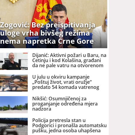
Zogović: Bez preispitivanja
uloge vrha bivšeg režima
nema napretka Crne Gore
Dijanić: Aktivni požari u Baru, na
Cetinju i kod Kolašina, građani
da ne pale vatru na otvorenom
U julu u okviru kampanje
„Poštuj život, vrati oružje“
predato 54 komada vatrenog
oružja
Nikšić: Osumnjičenoj za
proganjanje određena mjera
nadzora
Policija pretresla stan u
Podgorici i pronašla automatsku
pušku, jedna osoba uhapšena