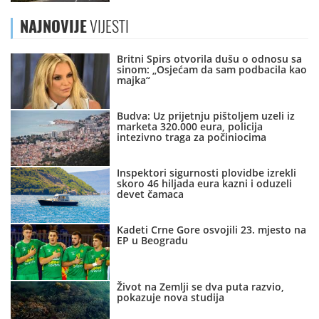
NAJNOVIJE
VIJESTI
Britni Spirs otvorila dušu o odnosu sa
sinom: „Osjećam da sam podbacila kao
majka“
Budva: Uz prijetnju pištoljem uzeli iz
marketa 320.000 eura, policija
intezivno traga za počiniocima
Inspektori sigurnosti plovidbe izrekli
skoro 46 hiljada eura kazni i oduzeli
devet čamaca
Kadeti Crne Gore osvojili 23. mjesto na
EP u Beogradu
Život na Zemlji se dva puta razvio,
pokazuje nova studija