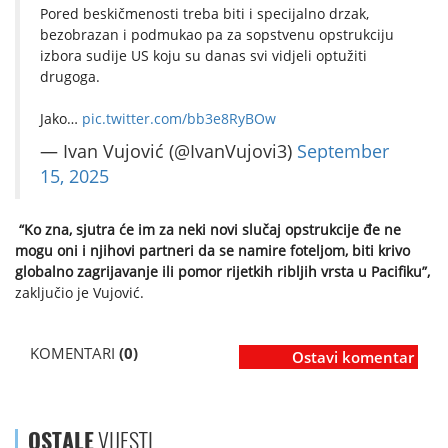
Pored beskičmenosti treba biti i specijalno drzak,
bezobrazan i podmukao pa za sopstvenu opstrukciju
izbora sudije US koju su danas svi vidjeli optužiti
drugoga.
Jako…
pic.twitter.com/bb3e8RyBOw
— Ivan Vujović (@IvanVujovi3)
September
15, 2025
“Ko zna, sjutra će im za neki novi slučaj opstrukcije đe ne
mogu oni i njihovi partneri da se namire foteljom, biti krivo
globalno zagrijavanje ili pomor rijetkih ribljih vrsta u Pacifiku”,
zaključio je Vujović.
KOMENTARI
(0)
Ostavi komentar
OSTALE
VIJESTI