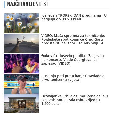
NAJČITANIJE
VIJESTI
Još jedan TROPSKI DAN pred nama - U
nedjelju do 39 STEPENI
VIDEO: Maša spremna za takmičenje:
Pogledajte spot kojim će Crnu Goru
predstaviti na izboru za MIS SVIJETA
Đoković oduševio publiku: Zapjevao
na koncertu Vlade Georgieva, pa
zaplesao (VIDEO)
Ruskinja peti put u karijeri savladala
prvu teniserku svijeta
Državljanka Srbije osumnjičena da je u
Big Fashionu ukrala robu vrijednu
1.200 eura