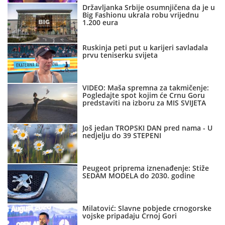
Državljanka Srbije osumnjičena da je u
Big Fashionu ukrala robu vrijednu
1.200 eura
Ruskinja peti put u karijeri savladala
prvu teniserku svijeta
VIDEO: Maša spremna za takmičenje:
Pogledajte spot kojim će Crnu Goru
predstaviti na izboru za MIS SVIJETA
Još jedan TROPSKI DAN pred nama - U
nedjelju do 39 STEPENI
Peugeot priprema iznenađenje: Stiže
SEDAM MODELA do 2030. godine
Milatović: Slavne pobjede crnogorske
vojske pripadaju Crnoj Gori