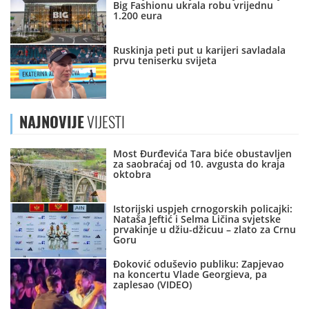
Big Fashionu ukrala robu vrijednu
1.200 eura
Ruskinja peti put u karijeri savladala
prvu teniserku svijeta
NAJNOVIJE
VIJESTI
Most Đurđevića Tara biće obustavljen
za saobraćaj od 10. avgusta do kraja
oktobra
Istorijski uspjeh crnogorskih policajki:
Nataša Jeftić i Selma Ličina svjetske
prvakinje u džiu-džicuu – zlato za Crnu
Goru
Đoković oduševio publiku: Zapjevao
na koncertu Vlade Georgieva, pa
zaplesao (VIDEO)