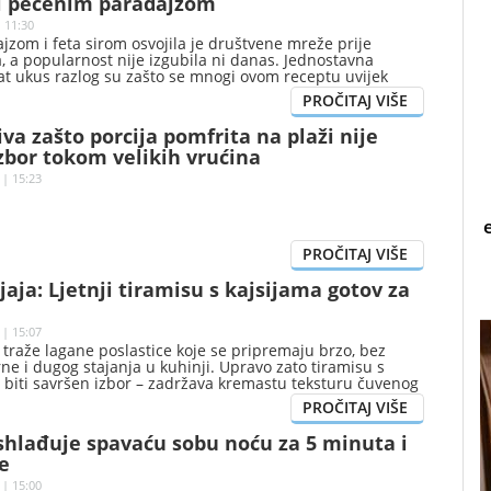
 i pečenim paradajzom
| 11:30
jzom i feta sirom osvojila je društvene mreže prije
, a popularnost nije izgubila ni danas. Jednostavna
at ukus razlog su zašto se mnogi ovom receptu uvijek
iva zašto porcija pomfrita na plaži nije
zbor tokom velikih vrućina
 | 15:23
 jaja: Ljetnji tiramisu s kajsijama gotov za
 | 15:07
ni traže lagane poslastice koje se pripremaju brzo, bez
rne i dugog stajanja u kuhinji. Upravo zato tiramisu s
 biti savršen izbor – zadržava kremastu teksturu čuvenog
serta, ali dobija potpuno novo, osvježavajuće lice
dnom od najljepših sezonskih plodova.
ashlađuje spavaću sobu noću za 5 minuta i
e
 | 15:00