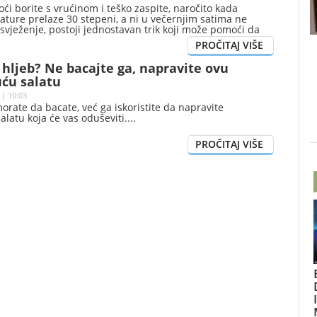
ći borite s vrućinom i teško zaspite, naročito kada
ture prelaze 30 stepeni, a ni u večernjim satima ne
vježenje, postoji jednostavan trik koji može pomoći da
aću sobu za svega nekoliko minuta – i to bez dodatnih
 hljeb? Ne bacajte ga, napravite ovu
uću salatu
 | 10:03
morate da bacate, već ga iskoristite da napravite
alatu koja će vas oduševiti.