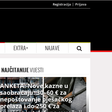
Registracija
Prijava
EXTRA+
NAJAVE
NAJČITANIJE
VIJESTI
ANKETA: Nove kazne u
saobraćaju: 30–60 € za
nepoštovanje pješačkog
prelaza i do 250 € za