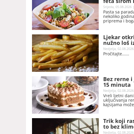
feta sirom
Srijeda, 05.08.2026 
Pasta sa parada
nekoliko godina
priprema i bog
vraćaju.
Ljekar otkr
nužno loš i
Nedjelja, 02.08.2026
Pročitajte...
Bez rerne i
15 minuta
Nedjelja, 02.08.2026
Vreli ljetni da
uključivanja re
kajsijama može
italijanskog de
zahvaljujući je
Trik koji r
to bez klim
Nedjelja, 02.08.2026