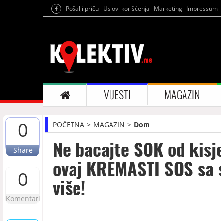
Pošalji priču
Uslovi korišćenja
Marketing
Impressum
VIJESTI
MAGAZIN
0
POČETNA
MAGAZIN
Dom
Ne bacajte SOK od kisj
Share
ovaj KREMASTI SOS sa 
0
više!
Komentari