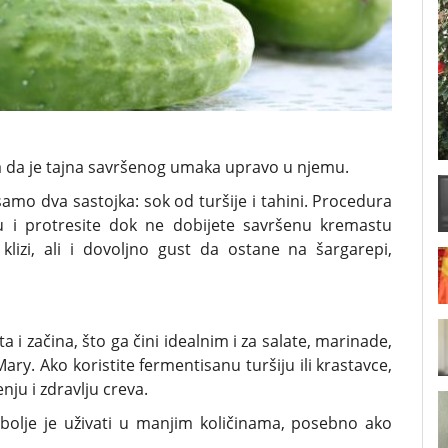
va da je tajna savršenog umaka upravo u njemu.
samo dva sastojka: sok od turšije i tahini. Procedura
glu i protresite dok ne dobijete savršenu kremastu
lizi, ali i dovoljno gust da ostane na šargarepi,
a i začina, što ga čini idealnim i za salate, marinade,
ry. Ako koristite fermentisanu turšiju ili krastavce,
ju i zdravlju creva.
jbolje je uživati u manjim količinama, posebno ako