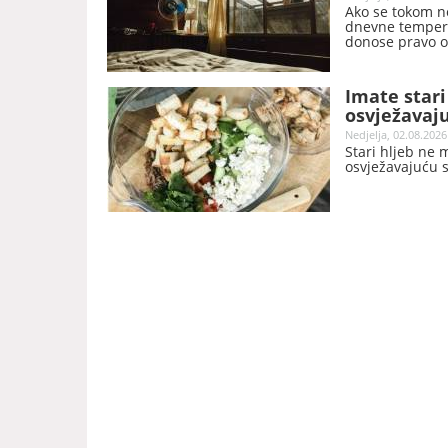
Ako se tokom no
dnevne tempera
donose pravo os
rashladite spav
troškova.
Imate stari
osvježavaj
Nedjelja, 02.08.2026
Stari hljeb ne 
osvježavajuću s