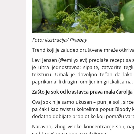
Foto: Ilustracija/ Pixabay
Trend koji je zaludeo društvene mreže otkri
Levi Jensen (@emilyxlevi) predlaže recept sa 
je ultra jednostavna: sipajte, zatvorite te
teksturu. Umak je dovoljno tečan da lako k
paprikama ili drugim omiljenim grickalicama.
Zašto je sok od krastavca prava mala čarolija
Ovaj sok nije samo ukusan – pun je soli, sirćet
pa čak i kao twist u koktelima poput Bloody Ma
dodatno dobijate probiotike koji pomažu varen
Naravno, zbog visoke koncentracije soli, na
vodite računa o unosu natrijuma.