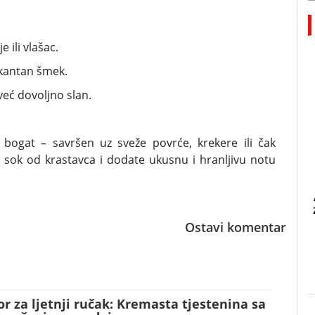
e ili vlašac.
ikantan šmek.
već dovoljno slan.
o bogat – savršen uz sveže povrće, krekere ili čak
e sok od krastavca i dodate ukusnu i hranljivu notu
Ostavi komentar
or za ljetnji ručak: Kremasta tjestenina sa