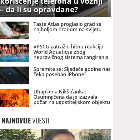
korišćenje telefona u vožnji
– da li su opravdane?
Taste Atlas proglasio grad sa
najboljom hranom na svijetu
VPSCG zatražio hitnu reakciju
World Aquaticsa zbog
nepravičnog sistema rangiranja
na U16 Svjetskom prvenstvu
Spremite se: Sljedeće godine nas
čeka poseban iPhone?
Uhapšena Nikšićanka:
Osumnjičena da je izazvala
požar na ugostiteljskom objektu
u tom gradu
NAJNOVIJE
VIJESTI