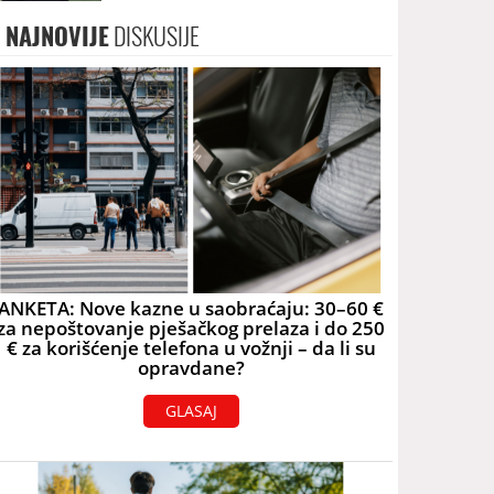
promjenu naziva NB
NAJNOVIJE
DISKUSIJE
ANKETA: Nove kazne u saobraćaju: 30–60 €
za nepoštovanje pješačkog prelaza i do 250
€ za korišćenje telefona u vožnji – da li su
opravdane?
GLASAJ