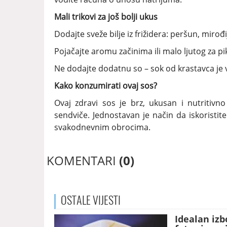
Mali trikovi za još bolji ukus
Dodajte sveže bilje iz frižidera: peršun, mirođij
Pojačajte aromu začinima ili malo ljutog za p
Ne dodajte dodatnu so – sok od krastavca je 
Kako konzumirati ovaj sos?
Ovaj zdravi sos je brz, ukusan i nutritivn
sendviče. Jednostavan je način da iskoristit
svakodnevnim obrocima.
KOMENTARI
(0)
OSTALE
VIJESTI
Idealan izb