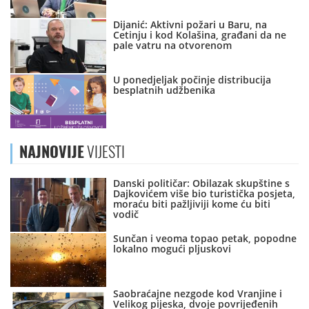
Dijanić: Aktivni požari u Baru, na
Cetinju i kod Kolašina, građani da ne
pale vatru na otvorenom
U ponedjeljak počinje distribucija
besplatnih udžbenika
NAJNOVIJE
VIJESTI
Danski političar: Obilazak skupštine s
Dajkovićem više bio turistička posjeta,
moraću biti pažljiviji kome ću biti
vodič
Sunčan i veoma topao petak, popodne
lokalno mogući pljuskovi
Saobraćajne nezgode kod Vranjine i
Velikog pijeska, dvoje povrijeđenih