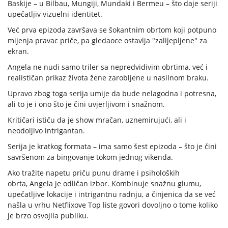
Baskije – u Bilbau, Mungiji, Mundaki i Bermeu – što daje seriji
upečatljiv vizuelni identitet.
Već prva epizoda završava se šokantnim obrtom koji potpuno
mijenja pravac priče, pa gledaoce ostavlja "zalijepljene" za
ekran.
Angela ne nudi samo triler sa nepredvidivim obrtima, već i
realističan prikaz života žene zarobljene u nasilnom braku.
Upravo zbog toga serija umije da bude nelagodna i potresna,
ali to je i ono što je čini uvjerljivom i snažnom.
Kritičari ističu da je show mračan, uznemirujući, ali i
neodoljivo intrigantan.
Serija je kratkog formata – ima samo šest epizoda – što je čini
savršenom za bingovanje tokom jednog vikenda.
Ako tražite napetu priču punu drame i psiholoških
obrta, Angela je odličan izbor. Kombinuje snažnu glumu,
upečatljive lokacije i intrigantnu radnju, a činjenica da se već
našla u vrhu Netflixove Top liste govori dovoljno o tome koliko
je brzo osvojila publiku.