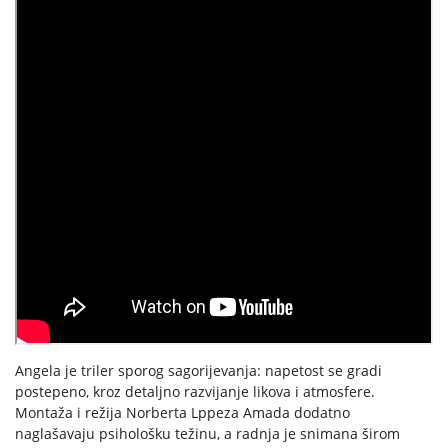
Angela je triler sporog sagorijevanja: napetost se gradi
postepeno, kroz detaljno razvijanje likova i atmosfere.
Montaža i režija Norberta Lppeza Amada dodatno
naglašavaju psihološku težinu, a radnja je snimana širom