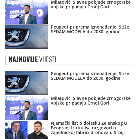
Milatović: Slavne pobjede crnogorske
vojske pripadaju Crnoj Gori
Peugeot priprema iznenađenje: Stiže
SEDAM MODELA do 2030. godine
NAJNOVIJE
VIJESTI
Peugeot priprema iznenađenje: Stiže
SEDAM MODELA do 2030. godine
Milatović: Slavne pobjede crnogorske
vojske pripadaju Crnoj Gori
Njemački list o dolasku Zelenskog u
Beograd: Iza kulisa razgovori o
zajedničkoj fabrici dronova u Srbiji