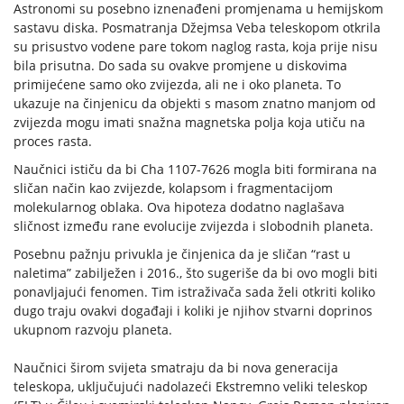
Astronomi su posebno iznenađeni promjenama u hemijskom
sastavu diska. Posmatranja Džejmsa Veba teleskopom otkrila
su prisustvo vodene pare tokom naglog rasta, koja prije nisu
bila prisutna. Do sada su ovakve promjene u diskovima
primijećene samo oko zvijezda, ali ne i oko planeta. To
ukazuje na činjenicu da objekti s masom znatno manjom od
zvijezda mogu imati snažna magnetska polja koja utiču na
proces rasta.
Naučnici ističu da bi Cha 1107-7626 mogla biti formirana na
sličan način kao zvijezde, kolapsom i fragmentacijom
molekularnog oblaka. Ova hipoteza dodatno naglašava
sličnost između rane evolucije zvijezda i slobodnih planeta.
Posebnu pažnju privukla je činjenica da je sličan “rast u
naletima” zabilježen i 2016., što sugeriše da bi ovo mogli biti
ponavljajući fenomen. Tim istraživača sada želi otkriti koliko
dugo traju ovakvi događaji i koliki je njihov stvarni doprinos
ukupnom razvoju planeta.
Naučnici širom svijeta smatraju da bi nova generacija
teleskopa, uključujući nadolazeći Ekstremno veliki teleskop