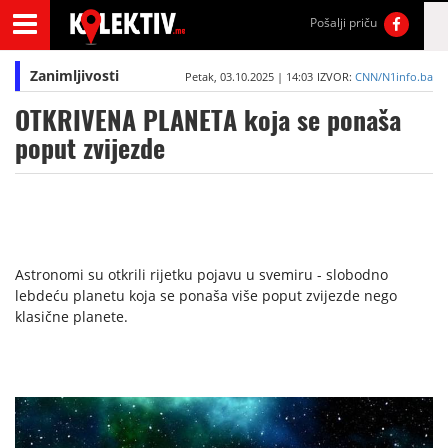
Pošalji priču
Zanimljivosti
Petak, 03.10.2025 | 14:03
IZVOR:
CNN/N1info.ba
OTKRIVENA PLANETA koja se ponaša
poput zvijezde
Astronomi su otkrili rijetku pojavu u svemiru - slobodno
lebdeću planetu koja se ponaša više poput zvijezde nego
klasične planete.