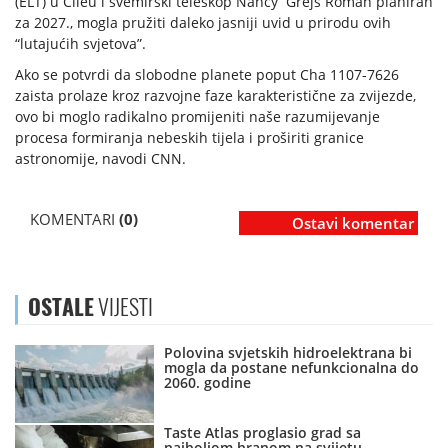
(ELT) u Čileu i svemirski teleskop Nancy Grejs Roman planiran
za 2027., mogla pružiti daleko jasniji uvid u prirodu ovih
“lutajućih svjetova”.
Ako se potvrdi da slobodne planete poput Cha 1107-7626
zaista prolaze kroz razvojne faze karakteristične za zvijezde,
ovo bi moglo radikalno promijeniti naše razumijevanje
procesa formiranja nebeskih tijela i proširiti granice
astronomije, navodi CNN.
KOMENTARI
(0)
Ostavi komentar
OSTALE
VIJESTI
Polovina svjetskih hidroelektrana bi
mogla da postane nefunkcionalna do
2060. godine
Taste Atlas proglasio grad sa
najboljom hranom na svijetu