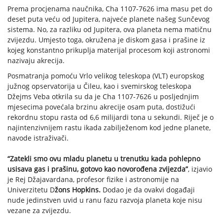
Prema procjenama naučnika, Cha 1107-7626 ima masu pet do
deset puta veću od Jupitera, najveće planete našeg Sunčevog
sistema. No, za razliku od Jupitera, ova planeta nema matičnu
zvijezdu. Umjesto toga, okružena je diskom gasa i prašine iz
kojeg konstantno prikuplja materijal procesom koji astronomi
nazivaju akrecija.
Posmatranja pomoću Vrlo velikog teleskopa (VLT) europskog
južnog opservatorija u Čileu, kao i svemirskog teleskopa
Džejms Veba otkrila su da je Cha 1107-7626 u posljednjim
mjesecima povećala brzinu akrecije osam puta, dostižući
rekordnu stopu rasta od 6,6 milijardi tona u sekundi. Riječ je o
najintenzivnijem rastu ikada zabilježenom kod jedne planete,
navode istraživači.
“Zatekli smo ovu mladu planetu u trenutku kada pohlepno
usisava gas i prašinu, gotovo kao novorođena zvijezda”
, izjavio
je Rej Džajavardana, profesor fizike i astronomije na
Univerzitetu D
žons Hopkins.
Dodao je da ovakvi događaji
nude jedinstven uvid u ranu fazu razvoja planeta koje nisu
vezane za zvijezdu.