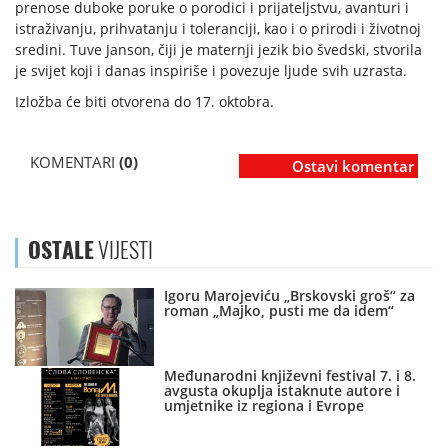
prenose duboke poruke o porodici i prijateljstvu, avanturi i
istraživanju, prihvatanju i toleranciji, kao i o prirodi i životnoj
sredini. Tuve Janson, čiji je maternji jezik bio švedski, stvorila
je svijet koji i danas inspiriše i povezuje ljude svih uzrasta.
Izložba će biti otvorena do 17. oktobra.
KOMENTARI
(0)
Ostavi komentar
OSTALE
VIJESTI
Igoru Marojeviću „Brskovski groš“ za
roman „Majko, pusti me da idem“
Međunarodni književni festival 7. i 8.
avgusta okuplja istaknute autore i
umjetnike iz regiona i Evrope