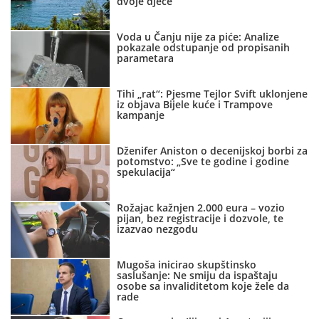
dvoje djece
Voda u Čanju nije za piće: Analize
pokazale odstupanje od propisanih
parametara
Tihi „rat“: Pjesme Tejlor Svift uklonjene
iz objava Bijele kuće i Trampove
kampanje
Dženifer Aniston o decenijskoj borbi za
potomstvo: „Sve te godine i godine
spekulacija“
Rožajac kažnjen 2.000 eura – vozio
pijan, bez registracije i dozvole, te
izazvao nezgodu
Mugoša inicirao skupštinsko
saslušanje: Ne smiju da ispaštaju
osobe sa invaliditetom koje žele da
rade