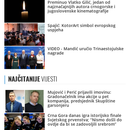
Preminuo Vlatko Gilić, jedan od
najznačajnijih autora crnogorske i
jugoslovenske kinematografije
Spajić: KotorArt simbol evropskog
uspjeha
VIDEO - Mandić uručio Trinaestojulske
nagrade
NAJČITANIJE
VIJESTI
Mujović i Perić prijavili imovinu:
Gradonačelnik ima akcije u pet
kompanija, predsjednik Skupštine
garsonjeru
Crna Gora danas igra istorijsko finale
Svjetskog prvenstva; “Nismo došli do
ovdje da bi se zadovoljili srebrom”