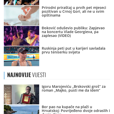
Prirodni priraštaj u prvih pet mjeseci
pozitivan u Crnoj Gori, ali ne u svim
opštinama
Đoković oduševio publiku: Zapjevao
na koncertu Vlade Georgieva, pa
zaplesao (VIDEO)
Ruskinja peti put u karijeri savladala
prvu teniserku svijeta
NAJNOVIJE
VIJESTI
Igoru Marojeviću „Brskovski groš“ za
roman „Majko, pusti me da idem“
Bor pao na kupače na plaži u
Hrvatskoj: Povrijeđeno dvoje odraslih i