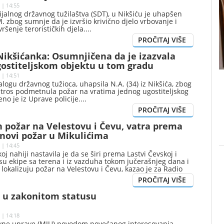
 | 14:55
jalnog državnog tužilaštva (SDT), u Nikšiću je uhapšen
. zbog sumnje da je izvršio krivično djelo vrbovanje i
ršenje terorističkih djela.
ikšićanka: Osumnjičena da je izazvala
gostiteljskom objektu u tom gradu
 | 14:51
nalogu državnog tužioca, uhapsila N.A. (34) iz Nikšića, zbog
utros podmetnula požar na vratima jednog ugostiteljskog
no je iz Uprave policije.
 požar na Velestovu i Čevu, vatra prema
 novi požar u Mikulićima
 | 14:45
j nahiji nastavila je da se širi prema Lastvi Čevskoj i
su ekipe sa terena i iz vazduha tokom jučerašnjeg dana i
 lokalizuju požar na Velestovu i Čevu, kazao je za Radio
mandira Službe zaštite i spašavanja Prijestonice Cetinje
ć.
ć u zakonitom statusu
 | 14:18
avne uprave (MJU) povodom povećanog interesovanja