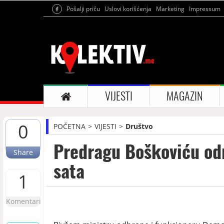
Pošalji priču
Uslovi korišćenja
Marketing
Impressum
VIJESTI
MAGAZIN
0
POČETNA
VIJESTI
Društvo
Predragu Boškoviću o
Share
sata
1
Komentari