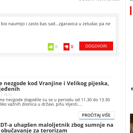
je bio naumijo i zasto bas sad...zgaravica u zeludac pa ne
ODGOVORI
0
0
 nezgode kod Vranjine i Velikog pijeska,
ijeđenih
 | 15:15
jne nezgode dogodile su se u periodu od 11.30 do 13.30
iko važnih dionica u državi, pišu Vijesti.
SDT-a uhapšen maloljetnik zbog sumnje na
i obučavanje za terorizam