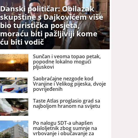
Danski političar: Obilazak
skupštine s Dajkovićem više
bio turistička posjeta,
moraću biti pažljiviji kome
ću biti vodič
Sunčan i veoma topao petak,
popodne lokalno mogući
pljuskovi
Saobraćajne nezgode kod
Vranjine i Velikog pijeska, dvoje
povrijeđenih
Taste Atlas proglasio grad sa
najboljom hranom na svijetu
Po nalogu SDT-a uhapšen
maloljetnik zbog sumnje na
vrbovanje i obučavanje za