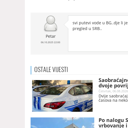
svi putevi vode u BG..dje li 
pregled u SRB..
Petar
06.10.2025 22:00
OSTALE
VIJESTI
Saobraćajne
dvoje povr
Četvrtak, 06.08.2026
Dvije saobraća
časova na nekol
Po nalogu 
vrbovanje 