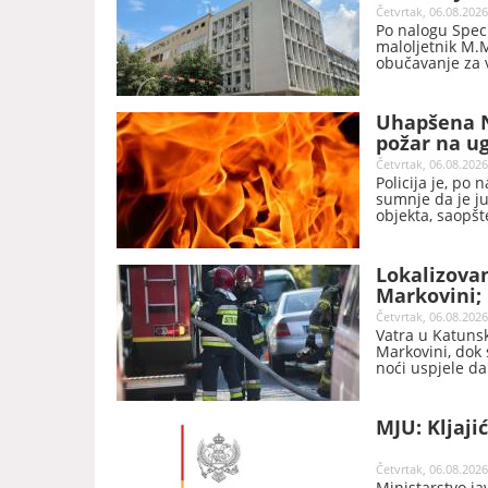
Četvrtak, 06.08.2026
Po nalogu Speci
maloljetnik M.M
obučavanje za v
Uhapšena N
požar na u
Četvrtak, 06.08.2026
Policija je, po 
sumnje da je j
objekta, saopšte
Lokalizovan
Markovini;
Četvrtak, 06.08.2026
Vatra u Katunsko
Markovini, dok 
noći uspjele da
Cetinje v.d. ko
Miloš Ćećanovi
MJU: Kljaji
Četvrtak, 06.08.2026
Ministarstvo j