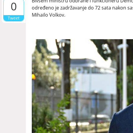
Bivšem ministru odbrane i funkcioneru Demokr
0
određeno je zadržavanje do 72 sata nakon sas
Mihailo Volkov.
Tweet