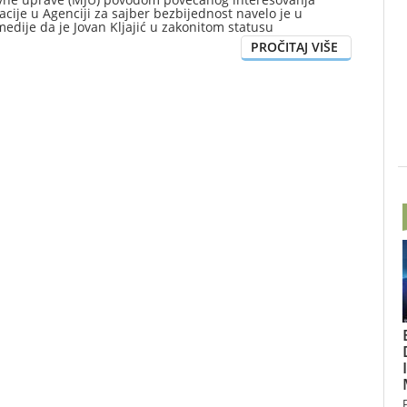
acije u Agenciji za sajber bezbijednost navelo je u
edije da je Jovan Kljajić u zakonitom statusu
vjeta Agencije za sajber bezbjednost, uključujući i
i generalnog direktora u ovom Ministarstvu gdje je
da državnih službenika zbog ostavke prethodnog
ektora.