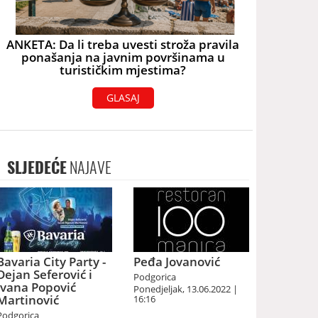
ANKETA: Da li treba uvesti stroža pravila
ponašanja na javnim površinama u
turističkim mjestima?
GLASAJ
SLJEDEĆE
NAJAVE
Bavaria City Party -
Peđa Jovanović
Dejan Seferović i
Podgorica
Ivana Popović
Ponedjeljak, 13.06.2022 |
Martinović
16:16
Podgorica