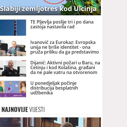
Slabiji zemljotres kod Ulcinja
TE Pljevlja poslije tri i po dana
zastoja nastavila rad
Ivanović za Eurokaz: Evropska
unija ne briše identitet - ona
pruža priliku da ga predstavimo
Evropi i svijetu
Dijanić: Aktivni požari u Baru, na
Cetinju i kod Kolašina, građani
da ne pale vatru na otvorenom
U ponedjeljak počinje
distribucija besplatnih
udžbenika
NAJNOVIJE
VIJESTI