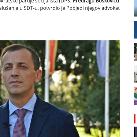
atske partije socijalista (DPS)
Predragu Boškoviću
lušanja u SDT-u, potvrdio je Pobjedi njegov advokat