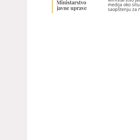
medija oko situ
saopštenju za m
predsjednika Sa
vršenje dužnost
odredjen iz re
generalnog dir