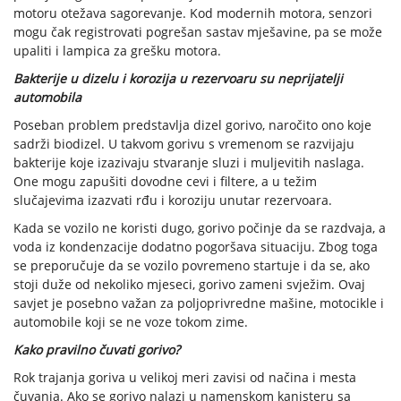
motoru otežava sagorevanje. Kod modernih motora, senzori
mogu čak registrovati pogrešan sastav mješavine, pa se može
upaliti i lampica za grešku motora.
Bakterije u dizelu i korozija u rezervoaru su neprijatelji
automobila
Poseban problem predstavlja dizel gorivo, naročito ono koje
sadrži biodizel. U takvom gorivu s vremenom se razvijaju
bakterije koje izazivaju stvaranje sluzi i muljevitih naslaga.
One mogu zapušiti dovodne cevi i filtere, a u težim
slučajevima izazvati rđu i koroziju unutar rezervoara.
Kada se vozilo ne koristi dugo, gorivo počinje da se razdvaja, a
voda iz kondenzacije dodatno pogoršava situaciju. Zbog toga
se preporučuje da se vozilo povremeno startuje i da se, ako
stoji duže od nekoliko mjeseci, gorivo zameni svježim. Ovaj
savjet je posebno važan za poljoprivredne mašine, motocikle i
automobile koji se ne voze tokom zime.
Kako pravilno čuvati gorivo?
Rok trajanja goriva u velikoj meri zavisi od načina i mesta
čuvanja. Ako se gorivo nalazi u namenskom kanisteru sa