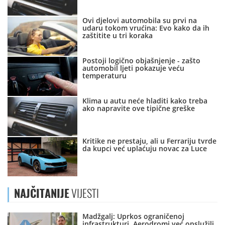
Ovi djelovi automobila su prvi na
udaru tokom vrućina: Evo kako da ih
zaštitite u tri koraka
Postoji logično objašnjenje - zašto
automobil ljeti pokazuje veću
temperaturu
Klima u autu neće hladiti kako treba
ako napravite ove tipične greške
Kritike ne prestaju, ali u Ferrariju tvrde
da kupci već uplaćuju novac za Luce
NAJČITANIJE
VIJESTI
Madžgalj: Uprkos ograničenoj
infrastrukturi, Aerodromi već opslužili