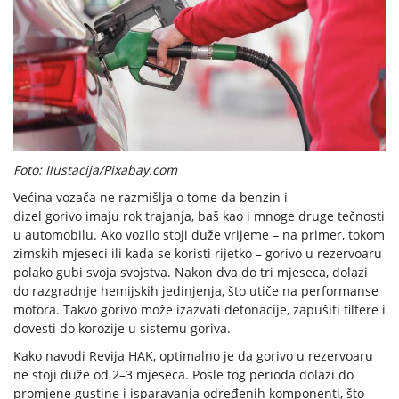
Foto: Ilustacija/Pixabay.com
Većina vozača ne razmišlja o tome da benzin i
dizel gorivo imaju rok trajanja, baš kao i mnoge druge tečnosti
u automobilu. Ako vozilo stoji duže vrijeme – na primer, tokom
zimskih mjeseci ili kada se koristi rijetko – gorivo u rezervoaru
polako gubi svoja svojstva. Nakon dva do tri mjeseca, dolazi
do razgradnje hemijskih jedinjenja, što utiče na performanse
motora. Takvo gorivo može izazvati detonacije, zapušiti filtere i
dovesti do korozije u sistemu goriva.
Kako navodi Revija HAK, optimalno je da gorivo u rezervoaru
ne stoji duže od 2–3 mjeseca. Posle tog perioda dolazi do
promjene gustine i isparavanja određenih komponenti, što