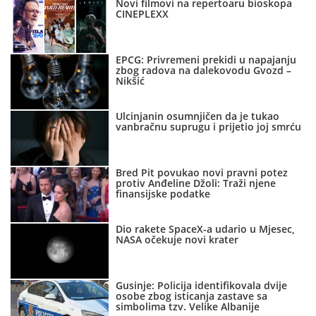
Novi filmovi na repertoaru bioskopa
CINEPLEXX
EPCG: Privremeni prekidi u napajanju
zbog radova na dalekovodu Gvozd –
Nikšić
Ulcinjanin osumnjičen da je tukao
vanbračnu suprugu i prijetio joj smrću
Bred Pit povukao novi pravni potez
protiv Anđeline Džoli: Traži njene
finansijske podatke
Dio rakete SpaceX-a udario u Mjesec,
NASA očekuje novi krater
Gusinje: Policija identifikovala dvije
osobe zbog isticanja zastave sa
simbolima tzv. Velike Albanije