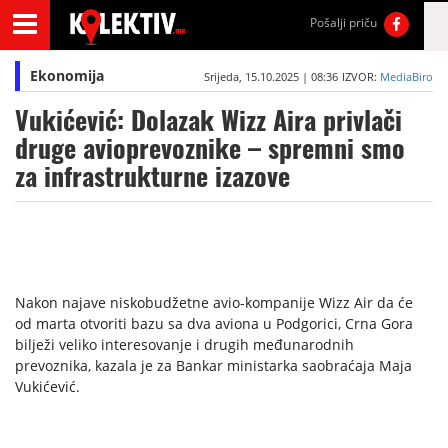
Pošalji priču
Ekonomija
Srijeda, 15.10.2025 | 08:36
IZVOR:
MediaBiro
Vukićević: Dolazak Wizz Aira privlači
druge avioprevoznike – spremni smo
za infrastrukturne izazove
Nakon najave niskobudžetne avio-kompanije Wizz Air da će
od marta otvoriti bazu sa dva aviona u Podgorici, Crna Gora
bilježi veliko interesovanje i drugih međunarodnih
prevoznika, kazala je za Bankar ministarka saobraćaja Maja
Vukićević.