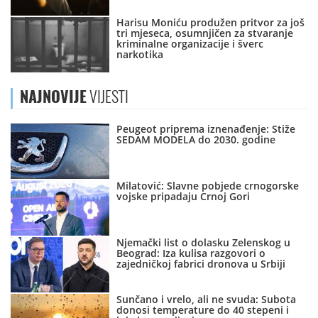
Harisu Moniću produžen pritvor za još
tri mjeseca, osumnjičen za stvaranje
kriminalne organizacije i šverc
narkotika
NAJNOVIJE
VIJESTI
Peugeot priprema iznenađenje: Stiže
SEDAM MODELA do 2030. godine
Milatović: Slavne pobjede crnogorske
vojske pripadaju Crnoj Gori
Njemački list o dolasku Zelenskog u
Beograd: Iza kulisa razgovori o
zajedničkoj fabrici dronova u Srbiji
Sunčano i vrelo, ali ne svuda: Subota
donosi temperature do 40 stepeni i