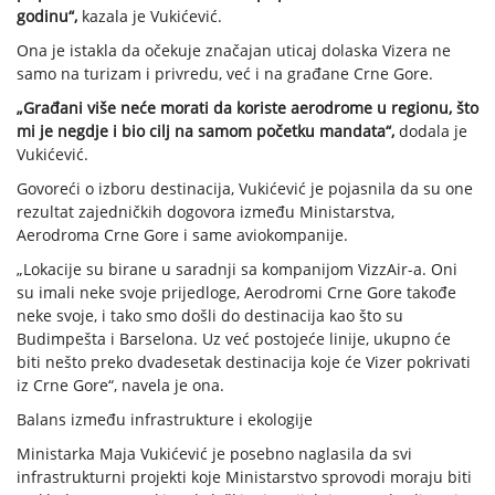
godinu“,
kazala je Vukićević.
Ona je istakla da očekuje značajan uticaj dolaska Vizera ne
samo na turizam i privredu, već i na građane Crne Gore.
„Građani više neće morati da koriste aerodrome u regionu, što
mi je negdje i bio cilj na samom početku mandata“,
dodala je
Vukićević.
Govoreći o izboru destinacija, Vukićević je pojasnila da su one
rezultat zajedničkih dogovora između Ministarstva,
Aerodroma Crne Gore i same aviokompanije.
„Lokacije su birane u saradnji sa kompanijom VizzAir-a. Oni
su imali neke svoje prijedloge, Aerodromi Crne Gore takođe
neke svoje, i tako smo došli do destinacija kao što su
Budimpešta i Barselona. Uz već postojeće linije, ukupno će
biti nešto preko dvadesetak destinacija koje će Vizer pokrivati
iz Crne Gore“, navela je ona.
Balans između infrastrukture i ekologije
Ministarka Maja Vukićević je posebno naglasila da svi
infrastrukturni projekti koje Ministarstvo sprovodi moraju biti