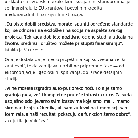
u skladu sa evropskim ekološkim i socijalnim standardima, jer
se finansiraju iz EU grantova i povoljnih kredita
međunarodnih finansijskih institucija.
„Da biste dobili sredstva, morate ispuniti određene standarde
koji se odnose i na ekološke i na socijalne aspekte svakog
projekta. Tek kada dobijete pozitivnu ocjenu studija uticaja na
životnu sredinu i društvo, možete pristupiti finansiranju“,
istakla je Vukićević.
Ona je dodala da je riječ o projektima koji su „veoma veliki i
zahtjevni“, te da zahtijevaju ozbiljne pripremne faze — od
eksproprijacije i geoloških ispitivanja, do izrade detaljnih
studija.
„Vi ne možete izgraditi auto-put preko noći. To nije samo
gradnja puta, već i kompletne prateće infrastrukture. Za sada
uspješno odolijevamo svim izazovima koje smo imali. Imamo
skroman broj službenika, ali sam zadovoljna timom koji sam
formirala, a naši rezultati pokazuju da funkcionišemo dobro“
,
zaključila je Vukićević.