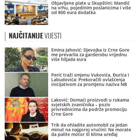
Objavljene plate u Skupštini: Mandić
na vrhu, pojedinim poslanicima i više
od 800 eura dodatka
NAJČITANIJE
VIJESTI
Emina Jahović: Djevojka iz Crne Gore
me prevarila za garderobu vrijednu
više hiljada eura
Perić traži smjenu Vukovića, Đurića i
Labudovića: Prekoračili ovlašćenja
inicijativom za promjenu naziva NB
Laković: Domaći proizvodi u rukama
svjetskih zvaničnika – poziv
privrednicima da podrže promociju
Crne Gore
Trik da ohladite automobil za jedan
minut na najgoroj vrućini: Ne morate
da palite motor ili klima uređaj