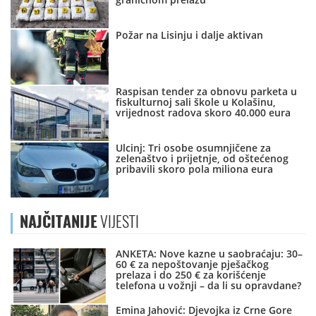
Požar na Lisinju i dalje aktivan
Raspisan tender za obnovu parketa u
fiskulturnoj sali škole u Kolašinu,
vrijednost radova skoro 40.000 eura
Ulcinj: Tri osobe osumnjičene za
zelenaštvo i prijetnje, od oštećenog
pribavili skoro pola miliona eura
NAJČITANIJE
VIJESTI
ANKETA: Nove kazne u saobraćaju: 30–
60 € za nepoštovanje pješačkog
prelaza i do 250 € za korišćenje
telefona u vožnji – da li su opravdane?
Emina Jahović: Djevojka iz Crne Gore