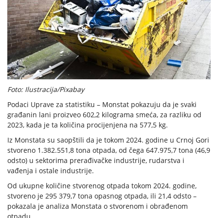
Foto: Ilustracija/Pixabay
Podaci Uprave za statistiku – Monstat pokazuju da je svaki
građanin lani proizveo 602,2 kilograma smeća, za razliku od
2023, kada je ta količina procijenjena na 577,5 kg.
Iz Monstata su saopštili da je tokom 2024. godine u Crnoj Gori
stvoreno 1.382.551,8 tona otpada, od čega 647.975,7 tona (46,9
odsto) u sektorima prerađivačke industrije, rudarstva i
vađenja i ostale industrije.
Od ukupne količine stvorenog otpada tokom 2024. godine,
stvoreno je 295 379,7 tona opasnog otpada, ili 21,4 odsto –
pokazala je analiza Monstata o stvorenom i obrađenom
otpadu.