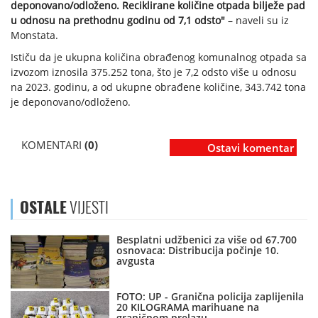
deponovano/odloženo. Reciklirane količine otpada bilježe pad
u odnosu na prethodnu godinu od 7,1 odsto"
– naveli su iz
Monstata.
Ističu da je ukupna količina obrađenog komunalnog otpada sa
izvozom iznosila 375.252 tona, što je 7,2 odsto više u odnosu
na 2023. godinu, a od ukupne obrađene količine, 343.742 tona
je deponovano/odloženo.
KOMENTARI
(0)
Ostavi komentar
OSTALE
VIJESTI
Besplatni udžbenici za više od 67.700
osnovaca: Distribucija počinje 10.
avgusta
FOTO: UP - Granična policija zaplijenila
20 KILOGRAMA marihuane na
graničnom prelazu