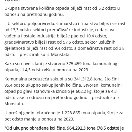
Ukupna stvorena količina otpada bilježi rast od 5,2 odsto u
odnosu na prethodnu godinu.
– U sektoru poljoprivreda, šumarstvo i ribarstvo bilježi se rast
od 13,3 odsto, sektori prerađivačke industrije, rudarstva i
vađenja i ostale industrije bilježe pad od 10,4 odsto,
građevinarstvo bilježi rast od 57,5 odsto, sektor uslužnih
djelatnosti bilježi rast od 9,4 odsto, a domaćinstva rast od 3,8
odsto – precizirali su iz Monstata.
Kako su naveli, lani je stvoreno 375.459 tona komunalnog
otpada, ili 4,3 odsto više u odnosu na 2023.
Komunalna preduzeća sakupila su 341.312,8 tona, što čini
95,4 odsto ukupno sakupljenih količina. Stvoreni komunalni
otpad po glavi stanovnika iznosio je 602,2 kg, što je za 4,3
odsto više u odnosu na prethodnu godinu – predočili su iz
Monstata.
U prošloj godini obraćeno je 1.228.865 tona otpada, što je za
pet odsto manje u odnosu na 2023.
"Od ukupno obrađene količine, 964.292,3 tona (78,5 odsto) je