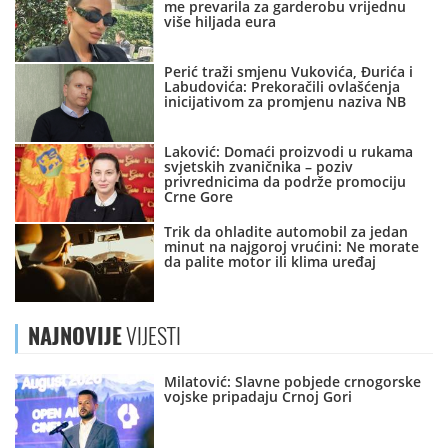
me prevarila za garderobu vrijednu
više hiljada eura
Perić traži smjenu Vukovića, Đurića i
Labudovića: Prekoračili ovlašćenja
inicijativom za promjenu naziva NB
Laković: Domaći proizvodi u rukama
svjetskih zvaničnika – poziv
privrednicima da podrže promociju
Crne Gore
Trik da ohladite automobil za jedan
minut na najgoroj vrućini: Ne morate
da palite motor ili klima uređaj
NAJNOVIJE
VIJESTI
Milatović: Slavne pobjede crnogorske
vojske pripadaju Crnoj Gori