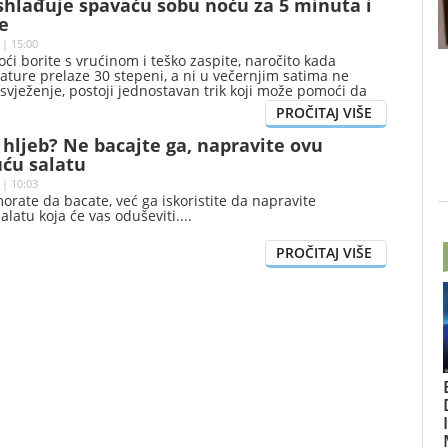
ashlađuje spavaću sobu noću za 5 minuta i
e
 | 15:00
ći borite s vrućinom i teško zaspite, naročito kada
ture prelaze 30 stepeni, a ni u večernjim satima ne
vježenje, postoji jednostavan trik koji može pomoći da
aću sobu za svega nekoliko minuta – i to bez dodatnih
 hljeb? Ne bacajte ga, napravite ovu
uću salatu
 | 10:03
morate da bacate, već ga iskoristite da napravite
alatu koja će vas oduševiti.