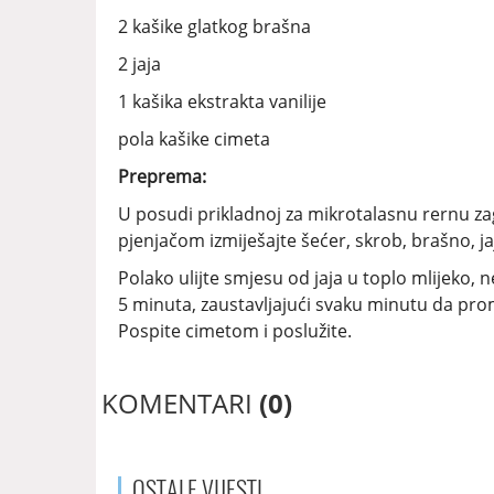
2 kašike glatkog brašna
2 jaja
1 kašika ekstrakta vanilije
pola kašike cimeta
Preprema:
U posudi prikladnoj za mikrotalasnu rernu zagr
pjenjačom izmiješajte šećer, skrob, brašno, jaj
Polako ulijte smjesu od jaja u toplo mlijeko, 
5 minuta, zaustavljajući svaku minutu da prom
Pospite cimetom i poslužite.
KOMENTARI
(0)
OSTALE
VIJESTI