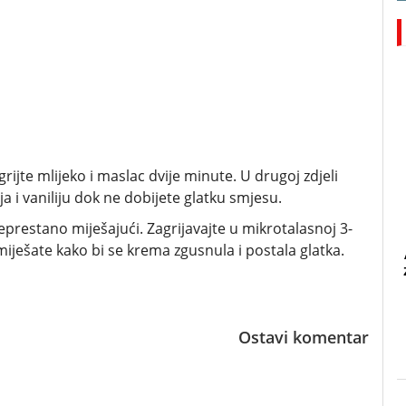
ijte mlijeko i maslac dvije minute. U drugoj zdjeli
a i vaniliju dok ne dobijete glatku smjesu.
neprestano miješajući. Zagrijavajte u mikrotalasnoj 3-
iješate kako bi se krema zgusnula i postala glatka.
Ostavi komentar