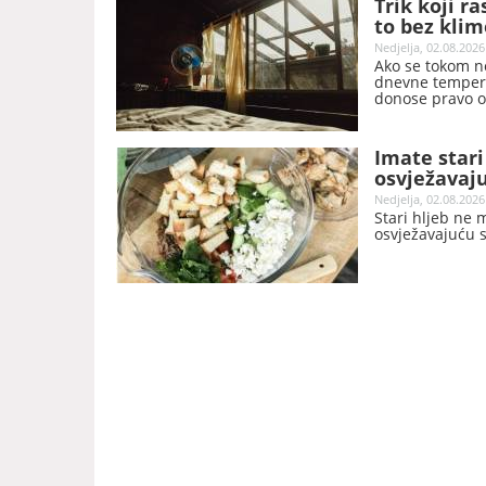
Trik koji r
to bez klim
Nedjelja, 02.08.2026
Ako se tokom no
dnevne tempera
donose pravo os
rashladite spav
troškova.
Imate stari
osvježavaj
Nedjelja, 02.08.2026
Stari hljeb ne 
osvježavajuću s