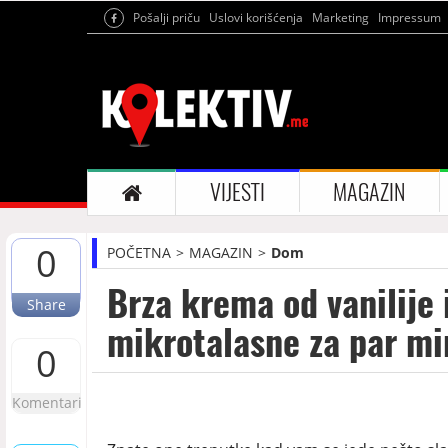
Pošalji priču
Uslovi korišćenja
Marketing
Impressum
VIJESTI
MAGAZIN
0
POČETNA
MAGAZIN
Dom
Brza krema od vanilije 
Share
mikrotalasne za par mi
0
Komentari