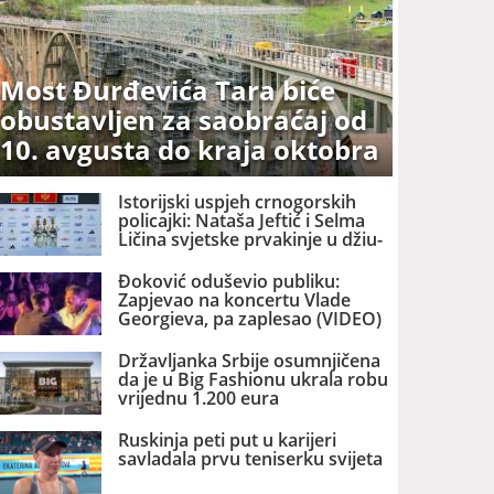
Most Đurđevića Tara biće
obustavljen za saobraćaj od
10. avgusta do kraja oktobra
Istorijski uspjeh crnogorskih
policajki: Nataša Jeftić i Selma
Ličina svjetske prvakinje u džiu-
džicuu – zlato za Crnu Goru
Đoković oduševio publiku:
Zapjevao na koncertu Vlade
Georgieva, pa zaplesao (VIDEO)
Državljanka Srbije osumnjičena
da je u Big Fashionu ukrala robu
vrijednu 1.200 eura
Ruskinja peti put u karijeri
savladala prvu teniserku svijeta