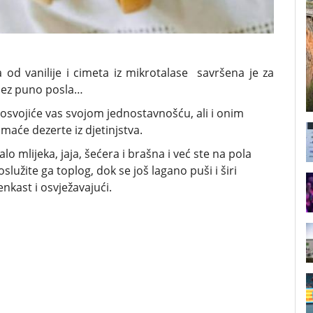
 od vanilije i cimeta iz mikrotalase savršena je za
 bez puno posla…
osvojiće vas svojom jednostavnošću, ali i onim
aće dezerte iz djetinjstva.
lo mlijeka, jaja, šećera i brašna i već ste na pola
služite ga toplog, dok se još lagano puši i širi
enkast i osvježavajući.