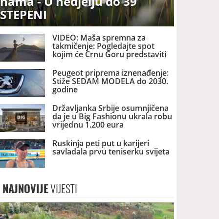
nama - U nedjelju do 39
STEPENI
VIDEO: Maša spremna za
takmičenje: Pogledajte spot
kojim će Crnu Goru predstaviti
na izboru za MIS SVIJETA
Peugeot priprema iznenađenje:
Stiže SEDAM MODELA do 2030.
godine
Državljanka Srbije osumnjičena
da je u Big Fashionu ukrala robu
vrijednu 1.200 eura
Ruskinja peti put u karijeri
savladala prvu teniserku svijeta
NAJNOVIJE
VIJESTI