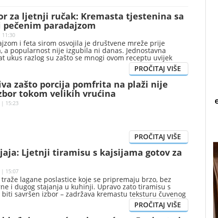
or za ljetnji ručak: Kremasta tjestenina sa
 i pečenim paradajzom
| 11:30
jzom i feta sirom osvojila je društvene mreže prije
, a popularnost nije izgubila ni danas. Jednostavna
at ukus razlog su zašto se mnogi ovom receptu uvijek
iva zašto porcija pomfrita na plaži nije
zbor tokom velikih vrućina
 | 15:23
 jaja: Ljetnji tiramisu s kajsijama gotov za
 | 15:07
ni traže lagane poslastice koje se pripremaju brzo, bez
rne i dugog stajanja u kuhinji. Upravo zato tiramisu s
 biti savršen izbor – zadržava kremastu teksturu čuvenog
serta, ali dobija potpuno novo, osvježavajuće lice
dnom od najljepših sezonskih plodova.