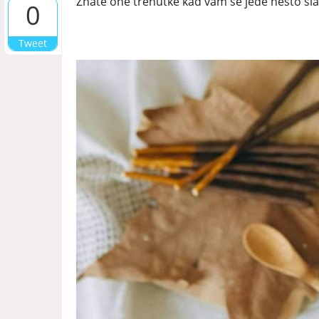
Znate one trenutke kad vam se jede nešto slat
0
Tweet