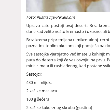
Foto: Ilustracija/Pexels.om
Upravo zato postoji ovaj desert. Brza krema
dane kad želite nešto kremasto i ukusno, ali
Brza krema pripremljena u mikrotalnoj rerni 
poznatim, toplim okusom koji podsjeća na dom
Sve sastojke vjerojatno već imate u kuhinji: ma
puta do dezerta koji će vas osvojiti na prvu. Po
miris cimeta ili rashlađenog, kad postane svil
Sastojci:
480 ml mlijeka
2 kašike maslaca
100 g šećera
2 kašike kukurznog škroba (gustina)