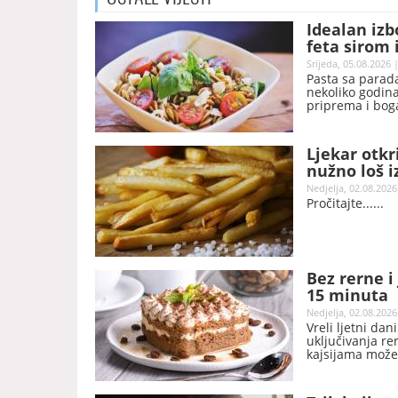
Idealan izb
feta sirom
Srijeda, 05.08.2026 
Pasta sa parada
nekoliko godina
priprema i bog
vraćaju.
Ljekar otkr
nužno loš i
Nedjelja, 02.08.2026
Pročitajte...
Bez rerne i
15 minuta
Nedjelja, 02.08.2026
Vreli ljetni da
uključivanja re
kajsijama može
italijanskog de
zahvaljujući je