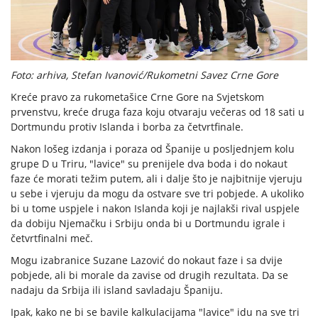
Foto: arhiva, Stefan Ivanović/Rukometni Savez Crne Gore
Kreće pravo za rukometašice Crne Gore na Svjetskom
prvenstvu, kreće druga faza koju otvaraju večeras od 18 sati u
Dortmundu protiv Islanda i borba za četvrtfinale.
Nakon lošeg izdanja i poraza od Španije u posljednjem kolu
grupe D u Triru, "lavice" su prenijele dva boda i do nokaut
faze će morati težim putem, ali i dalje što je najbitnije vjeruju
u sebe i vjeruju da mogu da ostvare sve tri pobjede. A ukoliko
bi u tome uspjele i nakon Islanda koji je najlakši rival uspjele
da dobiju Njemačku i Srbiju onda bi u Dortmundu igrale i
četvrtfinalni meč.
Mogu izabranice Suzane Lazović do nokaut faze i sa dvije
pobjede, ali bi morale da zavise od drugih rezultata. Da se
nadaju da Srbija ili island savladaju Španiju.
Ipak, kako ne bi se bavile kalkulacijama "lavice" idu na sve tri