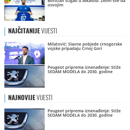
Borozan stigao u Alkaloid: Želim sve da
osvojim
NAJČITANIJE
VIJESTI
Milatović: Slavne pobjede crnogorske
vojske pripadaju Crnoj Gori
Peugeot priprema iznenađenje: Stiže
SEDAM MODELA do 2030. godine
NAJNOVIJE
VIJESTI
Peugeot priprema iznenađenje: Stiže
SEDAM MODELA do 2030. godine