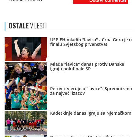
Ostavi komentar
OSTALE
VIJESTI
USPJEH mladih "lavica" - Crna Gora je u
finalu Svjetskog prvenstva!
Mlade "lavice" danas protiv Danske
igraju polufinale SP
Perović vjeruje u “lavice”: Spremni smo
za najveći izazov
Kadetkinje danas igraju sa Njemačkom