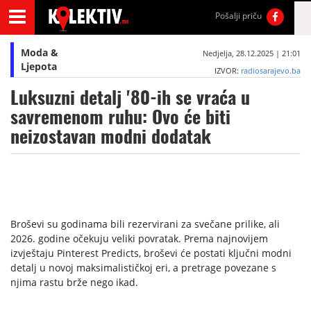
Pošalji priču
Moda &
Nedjelja, 28.12.2025 | 21:01
Ljepota
IZVOR:
radiosarajevo.ba
Luksuzni detalj '80-ih se vraća u
savremenom ruhu: Ovo će biti
neizostavan modni dodatak
Broševi su godinama bili rezervirani za svečane prilike, ali
2026. godine očekuju veliki povratak. Prema najnovijem
izvještaju Pinterest Predicts, broševi će postati ključni modni
detalj u novoj maksimalističkoj eri, a pretrage povezane s
njima rastu brže nego ikad.