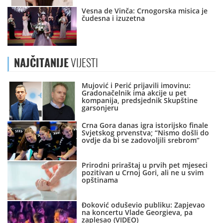
Vesna de Vinča: Crnogorska misica je
čudesna i izuzetna
NAJČITANIJE
VIJESTI
Mujović i Perić prijavili imovinu:
Gradonačelnik ima akcije u pet
kompanija, predsjednik Skupštine
garsonjeru
Crna Gora danas igra istorijsko finale
Svjetskog prvenstva; “Nismo došli do
ovdje da bi se zadovoljili srebrom”
Prirodni priraštaj u prvih pet mjeseci
pozitivan u Crnoj Gori, ali ne u svim
opštinama
Đoković oduševio publiku: Zapjevao
na koncertu Vlade Georgieva, pa
zaplesao (VIDEO)