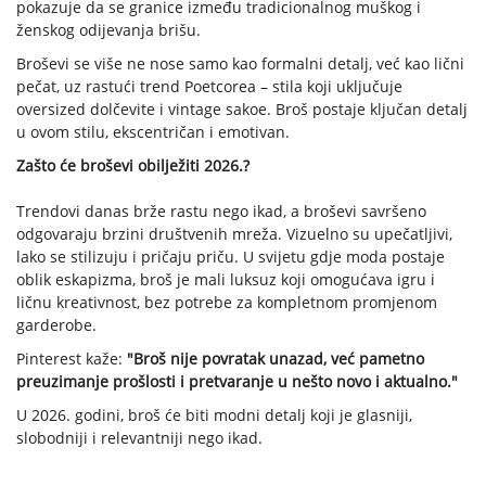
pokazuje da se granice između tradicionalnog muškog i
ženskog odijevanja brišu.
Broševi se više ne nose samo kao formalni detalj, već kao lični
pečat, uz rastući trend Poetcorea – stila koji uključuje
oversized dolčevite i vintage sakoe. Broš postaje ključan detalj
u ovom stilu, ekscentričan i emotivan.
Zašto će broševi obilježiti 2026.?
Trendovi danas brže rastu nego ikad, a broševi savršeno
odgovaraju brzini društvenih mreža. Vizuelno su upečatljivi,
lako se stilizuju i pričaju priču. U svijetu gdje moda postaje
oblik eskapizma, broš je mali luksuz koji omogućava igru i
ličnu kreativnost, bez potrebe za kompletnom promjenom
garderobe.
Pinterest kaže:
"Broš nije povratak unazad, već pametno
preuzimanje prošlosti i pretvaranje u nešto novo i aktualno."
U 2026. godini, broš će biti modni detalj koji je glasniji,
slobodniji i relevantniji nego ikad.