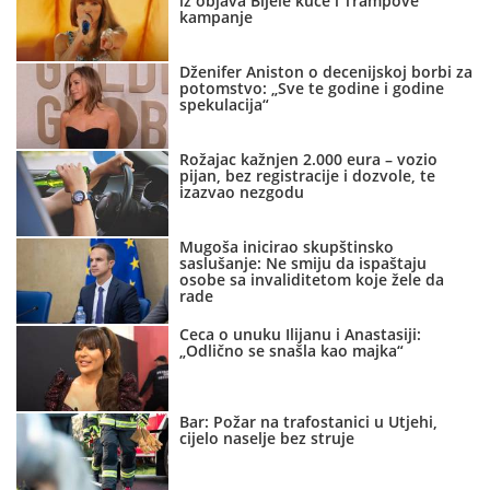
iz objava Bijele kuće i Trampove
kampanje
Dženifer Aniston o decenijskoj borbi za
potomstvo: „Sve te godine i godine
spekulacija“
Rožajac kažnjen 2.000 eura – vozio
pijan, bez registracije i dozvole, te
izazvao nezgodu
Mugoša inicirao skupštinsko
saslušanje: Ne smiju da ispaštaju
osobe sa invaliditetom koje žele da
rade
Ceca o unuku Ilijanu i Anastasiji:
„Odlično se snašla kao majka“
Bar: Požar na trafostanici u Utjehi,
cijelo naselje bez struje