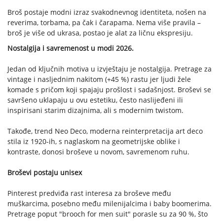
Broš postaje modni izraz svakodnevnog identiteta, nošen na
reverima, torbama, pa čak i čarapama. Nema više pravila –
broš je više od ukrasa, postao je alat za ličnu ekspresiju.
Nostalgija i savremenost u modi 2026.
Jedan od ključnih motiva u izvještaju je nostalgija. Pretrage za
vintage i nasljednim nakitom (+45 %) rastu jer ljudi žele
komade s pričom koji spajaju prošlost i sadašnjost. Broševi se
savršeno uklapaju u ovu estetiku, često naslijeđeni ili
inspirisani starim dizajnima, ali s modernim twistom.
Takođe, trend Neo Deco, moderna reinterpretacija art deco
stila iz 1920-ih, s naglaskom na geometrijske oblike i
kontraste, donosi broševe u novom, savremenom ruhu.
Broševi postaju unisex
Pinterest predviđa rast interesa za broševe među
muškarcima, posebno među milenijalcima i baby boomerima.
Pretrage poput "brooch for men suit" porasle su za 90 %, što