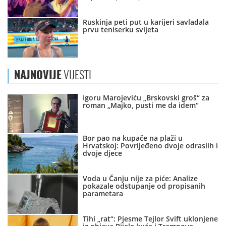
Ruskinja peti put u karijeri savladala
prvu teniserku svijeta
NAJNOVIJE
VIJESTI
Igoru Marojeviću „Brskovski groš“ za
roman „Majko, pusti me da idem“
Bor pao na kupače na plaži u
Hrvatskoj: Povrijeđeno dvoje odraslih i
dvoje djece
Voda u Čanju nije za piće: Analize
pokazale odstupanje od propisanih
parametara
Tihi „rat“: Pjesme Tejlor Svift uklonjene