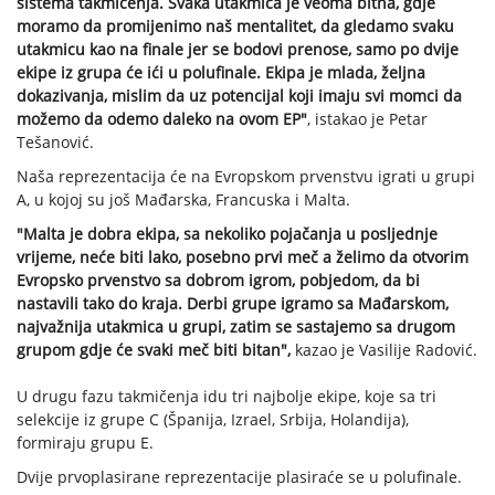
sistema takmičenja. Svaka utakmica je veoma bitna, gdje
moramo da promijenimo naš mentalitet, da gledamo svaku
utakmicu kao na finale jer se bodovi prenose, samo po dvije
ekipe iz grupa će ići u polufinale. Ekipa je mlada, željna
dokazivanja, mislim da uz potencijal koji imaju svi momci da
možemo da odemo daleko na ovom EP"
, istakao je Petar
Tešanović.
Naša reprezentacija će na Evropskom prvenstvu igrati u grupi
A, u kojoj su još Mađarska, Francuska i Malta.
"Malta je dobra ekipa, sa nekoliko pojačanja u posljednje
vrijeme, neće biti lako, posebno prvi meč a želimo da otvorim
Evropsko prvenstvo sa dobrom igrom, pobjedom, da bi
nastavili tako do kraja. Derbi grupe igramo sa Mađarskom,
najvažnija utakmica u grupi, zatim se sastajemo sa drugom
grupom gdje će svaki meč biti bitan",
kazao je Vasilije Radović.
U drugu fazu takmičenja idu tri najbolje ekipe, koje sa tri
selekcije iz grupe C (Španija, Izrael, Srbija, Holandija),
formiraju grupu E.
Dvije prvoplasirane reprezentacije plasiraće se u polufinale.