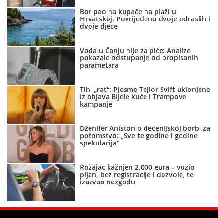
Bor pao na kupače na plaži u
Hrvatskoj: Povrijeđeno dvoje odraslih i
dvoje djece
Voda u Čanju nije za piće: Analize
pokazale odstupanje od propisanih
parametara
Tihi „rat“: Pjesme Tejlor Svift uklonjene
iz objava Bijele kuće i Trampove
kampanje
Dženifer Aniston o decenijskoj borbi za
potomstvo: „Sve te godine i godine
spekulacija“
Rožajac kažnjen 2.000 eura – vozio
pijan, bez registracije i dozvole, te
izazvao nezgodu