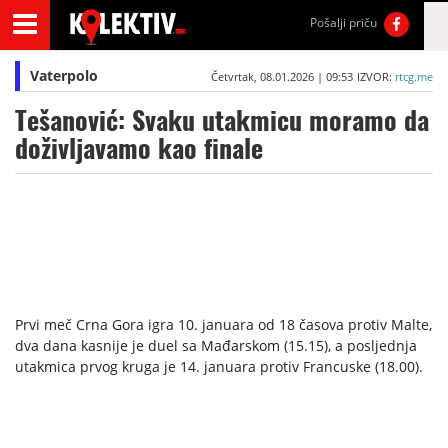
Pošalji priču
Vaterpolo
Četvrtak, 08.01.2026 | 09:53
IZVOR:
rtcg.me
Tešanović: Svaku utakmicu moramo da
doživljavamo kao finale
Prvi meč Crna Gora igra 10. januara od 18 časova protiv Malte,
dva dana kasnije je duel sa Mađarskom (15.15), a posljednja
utakmica prvog kruga je 14. januara protiv Francuske (18.00).