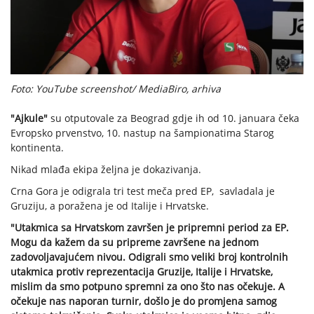
Foto: YouTube screenshot/ MediaBiro, arhiva
"Ajkule"
su otputovale za Beograd gdje ih od 10. januara čeka
Evropsko prvenstvo, 10. nastup na šampionatima Starog
kontinenta.
Nikad mlađa ekipa željna je dokazivanja.
Crna Gora je odigrala tri test meča pred EP, savladala je
Gruziju, a poražena je od Italije i Hrvatske.
"Utakmica sa Hrvatskom završen je pripremni period za EP.
Mogu da kažem da su pripreme završene na jednom
zadovoljavajućem nivou. Odigrali smo veliki broj kontrolnih
utakmica protiv reprezentacija Gruzije, Italije i Hrvatske,
mislim da smo potpuno spremni za ono što nas očekuje. A
očekuje nas naporan turnir, došlo je do promjena samog