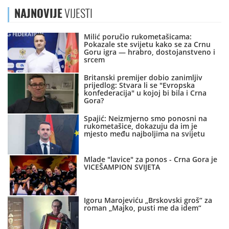
NAJNOVIJE
VIJESTI
Milić poručio rukometašicama:
Pokazale ste svijetu kako se za Crnu
Goru igra — hrabro, dostojanstveno i
srcem
Britanski premijer dobio zanimljiv
prijedlog: Stvara li se "Evropska
konfederacija" u kojoj bi bila i Crna
Gora?
Spajić: Neizmjerno smo ponosni na
rukometašice, dokazuju da im je
mjesto među najboljima na svijetu
Mlade "lavice" za ponos - Crna Gora je
VICEŠAMPION SVIJETA
Igoru Marojeviću „Brskovski groš“ za
roman „Majko, pusti me da idem“