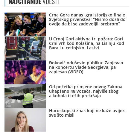
NAJČITANIJE
VIJESTI
Crna Gora danas igra istorijsko finale
Svjetskog prvenstva; “Nismo došli do
ovdje da bi se zadovoljili srebrom”
U Crnoj Gori aktivna tri požara: Gori
Crni vrh kod Kolašina, na Lisinju kod
Bara i u cetinjskoj Lastvi
Đoković oduševio publiku: Zapjevao
na koncertu Vlade Georgieva, pa
zaplesao (VIDEO)
Od početka primjene novog Zakona
uhapšeno 48 vozača, najviše zbog
alkohola i težih prekršaja
Horoskopski znak koji ne kaže uvijek
sve što misli