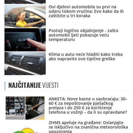
Ovi djelovi automobila su prvi na
udaru tokom vrućina: Evo kako da ih
zaštitite u tri koraka
Postoji logično objašnjenje - zašto
automobil ljeti pokazuje veću
temperaturu
Klima u autu neće hladiti kako treba
ako napravite ove tipične greške
NAJČITANIJE
VIJESTI
ANKETA: Nove kazne u saobraćaju: 30–
60 € za nepoštovanje pješačkog
prelaza i do 250 € za korišćenje
telefona u vožnji – da li su opravdane?
ZHMS apeluje na građane: Oslanjajte
se isključivo na zvanična meteorološka
upozorenja