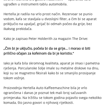
ugrađen u instrument-tablu automobila.
Hertella je radila na vrlo prost način. Rezervoar se punio
vodom, kafa se stavljala u dvoslojni filter, a čim bi se aparat
priključio na upaljač, grijač bi odmah počeo da grije, bez
ikakvog prekidača.
Kako je zapisao Peter Holderith za magazin The Drive:
„Čim bi je uključio, počela bi da se grije… i morao si biti
prilično očajan za kofeinom da bi je koristio.“
Iako je kafa bila skromnog kvaliteta, aparat je imao i pametna
rješenja. Porculanske šolje imale su metalne diskove na dnu,
koji su se magnetno fiksirali kako bi se smanjilo prosipanje
tokom vožnje.
Proizvodnja Hertella Auto Kaffeemaschine bila je vrlo
ograničena i danas je poznat tek mali broj sačuvanih
primjeraka. Na tržištu se tokom godina pojavilo svega nekoliko
komada, što jasno govori o njihovoj rijetkosti.