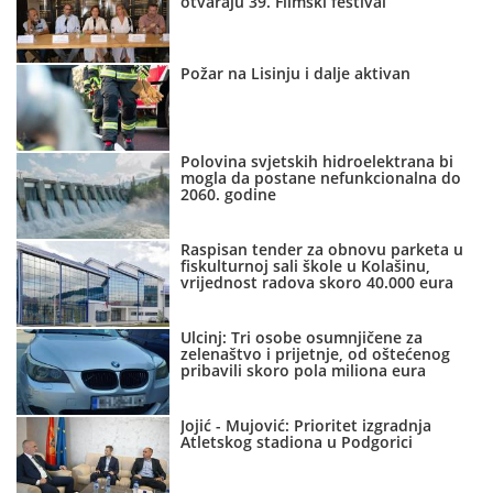
otvaraju 39. Filmski festival
Požar na Lisinju i dalje aktivan
Polovina svjetskih hidroelektrana bi
mogla da postane nefunkcionalna do
2060. godine
Raspisan tender za obnovu parketa u
fiskulturnoj sali škole u Kolašinu,
vrijednost radova skoro 40.000 eura
Ulcinj: Tri osobe osumnjičene za
zelenaštvo i prijetnje, od oštećenog
pribavili skoro pola miliona eura
Jojić - Mujović: Prioritet izgradnja
Atletskog stadiona u Podgorici