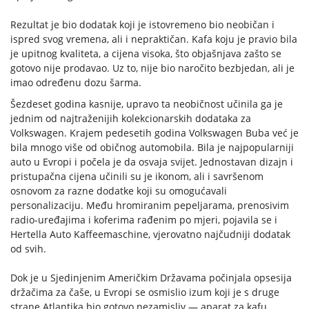
Rezultat je bio dodatak koji je istovremeno bio neobičan i
ispred svog vremena, ali i nepraktičan. Kafa koju je pravio bila
je upitnog kvaliteta, a cijena visoka, što objašnjava zašto se
gotovo nije prodavao. Uz to, nije bio naročito bezbjedan, ali je
imao određenu dozu šarma.
Šezdeset godina kasnije, upravo ta neobičnost učinila ga je
jednim od najtraženijih kolekcionarskih dodataka za
Volkswagen. Krajem pedesetih godina Volkswagen Buba već je
bila mnogo više od običnog automobila. Bila je najpopularniji
auto u Evropi i počela je da osvaja svijet. Jednostavan dizajn i
pristupačna cijena učinili su je ikonom, ali i savršenom
osnovom za razne dodatke koji su omogućavali
personalizaciju. Među hromiranim pepeljarama, prenosivim
radio-uređajima i koferima rađenim po mjeri, pojavila se i
Hertella Auto Kaffeemaschine, vjerovatno najčudniji dodatak
od svih.
Dok je u Sjedinjenim Američkim Državama počinjala opsesija
držačima za čaše, u Evropi se osmislio izum koji je s druge
strane Atlantika bio gotovo nezamisliv — aparat za kafu