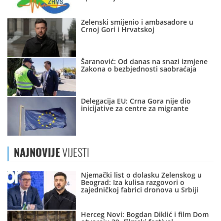
Zelenski smijenio i ambasadore u
Crnoj Gori i Hrvatskoj
Šaranović: Od danas na snazi izmjene
Zakona o bezbjednosti saobraćaja
Delegacija EU: Crna Gora nije dio
inicijative za centre za migrante
NAJNOVIJE
VIJESTI
Njemački list o dolasku Zelenskog u
Beograd: Iza kulisa razgovori o
zajedničkoj fabrici dronova u Srbiji
Herceg Novi: Bogdan Diklić i film Dom