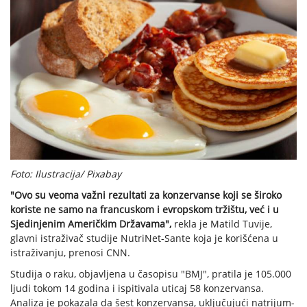
Foto: Ilustracija/ Pixabay
"Ovo su veoma važni rezultati za konzervanse koji se široko
koriste ne samo na francuskom i evropskom tržištu, već i u
Sjedinjenim Američkim Državama",
rekla je Matild Tuvije,
glavni istraživač studije NutriNet-Sante koja je korišćena u
istraživanju, prenosi CNN.
Studija o raku, objavljena u časopisu "BMJ", pratila je 105.000
ljudi tokom 14 godina i ispitivala uticaj 58 konzervansa.
Analiza je pokazala da šest konzervansa, uključujući natrijum-