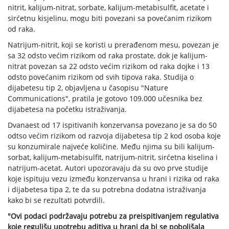
nitrit, kalijum-nitrat, sorbate, kalijum-metabisulfit, acetate i
sirćetnu kisjelinu, mogu biti povezani sa povećanim rizikom
od raka.
Natrijum-nitrit, koji se koristi u prerađenom mesu, povezan je
sa 32 odsto većim rizikom od raka prostate, dok je kalijum-
nitrat povezan sa 22 odsto većim rizikom od raka dojke i 13
odsto povećanim rizikom od svih tipova raka. Studija o
dijabetesu tip 2, objavljena u časopisu "Nature
Communications", pratila je gotovo 109.000 učesnika bez
dijabetesa na početku istraživanja.
Dvanaest od 17 ispitivanih konzervansa povezano je sa do 50
odtso većim rizikom od razvoja dijabetesa tip 2 kod osoba koje
su konzumirale najveće količine. Među njima su bili kalijum-
sorbat, kalijum-metabisulfit, natrijum-nitrit, sirćetna kiselina i
natrijum-acetat. Autori upozoravaju da su ovo prve studije
koje ispituju vezu između konzervansa u hrani i rizika od raka
i dijabetesa tipa 2, te da su potrebna dodatna istraživanja
kako bi se rezultati potvrdili.
"Ovi podaci podržavaju potrebu za preispitivanjem regulativa
koje regulišu upotrebu aditiva u hrani da bi se poboljšala