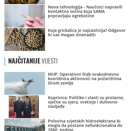
Nova tehnologija - Naučnici napravili
kontaktna sočiva koja SAMA
popravljaju ogrebotine
Koja grickalica je najzasitnija? Odgovor
bi vas mogao iznenaditi
NAJČITANIJE
VIJESTI
MUP: Operativni štab svakodnevno
koordinira aktivnosti na požarištima
širom zemlje
Koprivica: Politike i vlasti su prolazne,
vječne su vjera, svetinje i duhovno
nasljeđe
Polovina svjetskih hidroelektrana bi
mogla da postane nefunkcionalna do
2060. godine