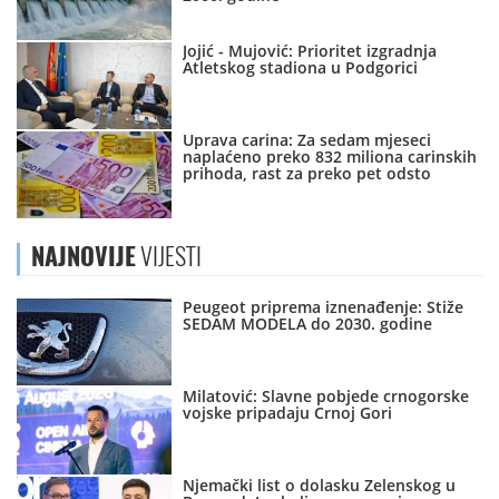
Jojić - Mujović: Prioritet izgradnja
Atletskog stadiona u Podgorici
Uprava carina: Za sedam mjeseci
naplaćeno preko 832 miliona carinskih
prihoda, rast za preko pet odsto
NAJNOVIJE
VIJESTI
Peugeot priprema iznenađenje: Stiže
SEDAM MODELA do 2030. godine
Milatović: Slavne pobjede crnogorske
vojske pripadaju Crnoj Gori
Njemački list o dolasku Zelenskog u