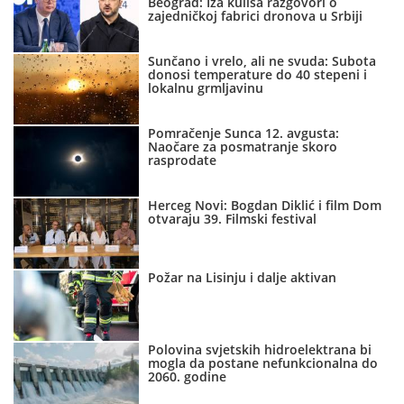
Beograd: Iza kulisa razgovori o
zajedničkoj fabrici dronova u Srbiji
Sunčano i vrelo, ali ne svuda: Subota
donosi temperature do 40 stepeni i
lokalnu grmljavinu
Pomračenje Sunca 12. avgusta:
Naočare za posmatranje skoro
rasprodate
Herceg Novi: Bogdan Diklić i film Dom
otvaraju 39. Filmski festival
Požar na Lisinju i dalje aktivan
Polovina svjetskih hidroelektrana bi
mogla da postane nefunkcionalna do
2060. godine