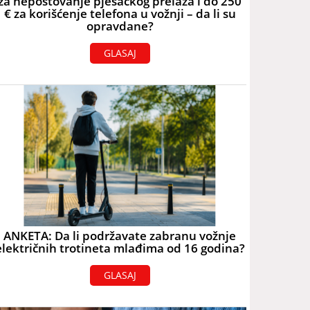
za nepoštovanje pješačkog prelaza i do 250
€ za korišćenje telefona u vožnji – da li su
opravdane?
GLASAJ
ANKETA: Da li podržavate zabranu vožnje
električnih trotineta mlađima od 16 godina?
GLASAJ