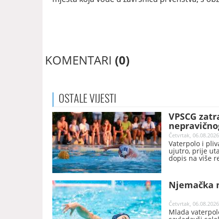
KOMENTARI
(0)
OSTALE
VIJESTI
VPSCG zatra
nepravično
prvenstvu
Četvrtak, 06.08.2026
Vaterpolo i pli
ujutro, prije u
dopis na više r
ozbiljnu zabrin
primjenjuje na 
Zagrebu.
Njemačka n
Četvrtak, 06.08.2026
Mlada vaterpolo