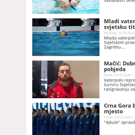
savladavši sele
Mladi vater
svjetsku ti
Nedjelja, 02.08.2026
Mlada vaterpolo
Svjetskom prven
Zagrebu.
Mačić: Dobr
pobjeda
Petak, 24.07.2026 | 
Vaterpolo repr
turniru Svjetsk
razigravanju z
18:16.
Crna Gora b
mjesto
Petak, 24.07.2026 | 
"Ajkule" opravd