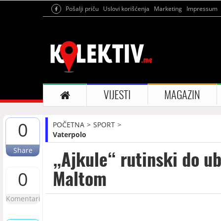
Pošalji priču
Uslovi korišćenja
Marketing
Impressum
VIJESTI
MAGAZIN
0
POČETNA
SPORT
Vaterpolo
Share
„Ajkule“ rutinski do ub
Maltom
0
Komentari