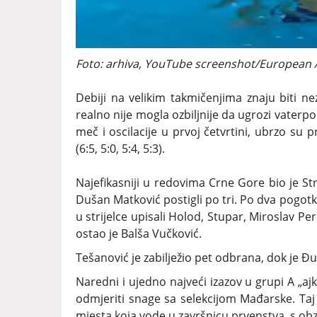
Foto: arhiva, YouTube screenshot/European 
Debiji na velikim takmičenjima znaju biti nezg
realno nije mogla ozbiljnije da ugrozi vaterpol
meč i oscilacije u prvoj četvrtini, ubrzo su p
(6:5, 5:0, 5:4, 5:3).
Najefikasniji u redovima Crne Gore bio je Str
Dušan Matković postigli po tri. Po dva pogotka
u strijelce upisali Holod, Stupar, Miroslav Per
ostao je Balša Vučković.
Tešanović je zabilježio pet odbrana, dok je Đu
Naredni i ujedno najveći izazov u grupi A „aj
odmjeriti snage sa selekcijom Mađarske. Taj
mjesta koja vode u završnicu prvenstva, s ob