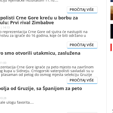
kciju Njemačke rezultatom 11:10.
polisti Crne Gore kreću u borbu za
tulu: Prvi rival Zimbabve
 | 14:13
 reprezentacija Crne Gore od sjutra će nastupiti na
stvu za igrače do 16 godina, koje će biti održano u
o smo otvorili utakmicu, zaslužena
11:00
ezentacija Crne Gore igraće za peto mjesto na završnom
og kupa u Sidneju. Crnogorski vaterpolisti savladali su u
a plasaman od petog do osmog mjesta selekciju Gruzije
olja od Gruzije, sa Španijom za peto
10:28
ale ulogu favorita.