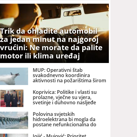
Trik da ohladite automobil
za jedan minut na najgoroj
vrućini: Ne morate da palite
motor ili klima uređaj
MUP: Operativni štab
svakodnevno koordinira
aktivnosti na požarištima širom
zemlje
Koprivica: Politike i vlasti su
prolazne, vječne su vjera,
svetinje i duhovno nasljeđe
Polovina svjetskih
hidroelektrana bi mogla da
postane nefunkcionalna do
2060. godine
Jojić - Mujović: Prioritet