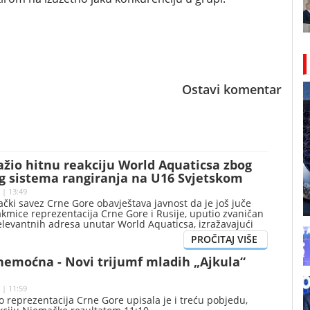
Ostavi komentar
žio hitnu reakciju World Aquaticsa zbog
g sistema rangiranja na U16 Svjetskom
 | 13:49
vački savez Crne Gore obavještava javnost da je još juče
takmice reprezentacija Crne Gore i Rusije, uputio zvaničan
elevantnih adresa unutar World Aquaticsa, izražavajući
utost zbog sistema bodovanja i rangiranja koji se
Svjetskom prvenstvu za vaterpoliste do 16 godina u
emoćna - Novi trijumf mladih „Ajkula“
 | 11:59
 reprezentacija Crne Gore upisala je i treću pobjedu,