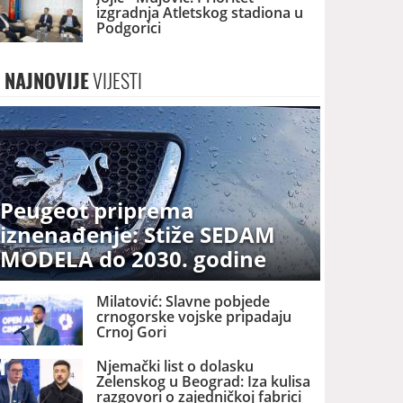
izgradnja Atletskog stadiona u
Podgorici
NAJNOVIJE
VIJESTI
Peugeot priprema
iznenađenje: Stiže SEDAM
MODELA do 2030. godine
Milatović: Slavne pobjede
crnogorske vojske pripadaju
Crnoj Gori
Njemački list o dolasku
Zelenskog u Beograd: Iza kulisa
razgovori o zajedničkoj fabrici