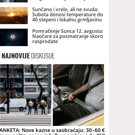
dronova u Srbiji
Sunčano i vrelo, ali ne svuda:
Subota donosi temperature do
40 stepeni i lokalnu grmljavinu
Pomračenje Sunca 12. avgusta:
Naočare za posmatranje skoro
rasprodate
NAJNOVIJE
DISKUSIJE
ANKETA: Nove kazne u saobraćaju: 30–60 €