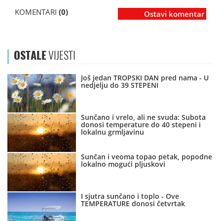
KOMENTARI
(0)
Ostavi komentar
OSTALE
VIJESTI
Još jedan TROPSKI DAN pred nama - U
nedjelju do 39 STEPENI
Sunčano i vrelo, ali ne svuda: Subota
donosi temperature do 40 stepeni i
lokalnu grmljavinu
Sunčan i veoma topao petak, popodne
lokalno mogući pljuskovi
I sjutra sunčano i toplo - Ove
TEMPERATURE donosi četvrtak