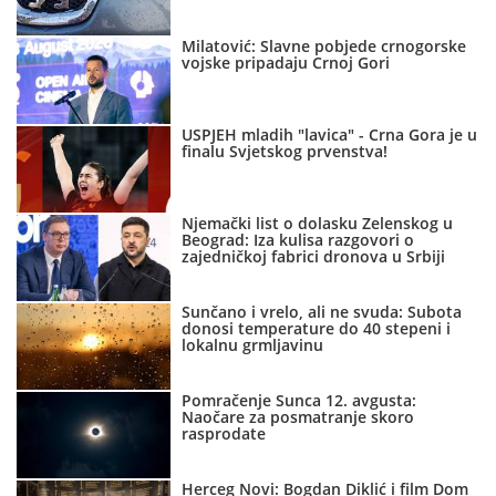
Milatović: Slavne pobjede crnogorske
vojske pripadaju Crnoj Gori
USPJEH mladih "lavica" - Crna Gora je u
finalu Svjetskog prvenstva!
Njemački list o dolasku Zelenskog u
Beograd: Iza kulisa razgovori o
zajedničkoj fabrici dronova u Srbiji
Sunčano i vrelo, ali ne svuda: Subota
donosi temperature do 40 stepeni i
lokalnu grmljavinu
Pomračenje Sunca 12. avgusta:
Naočare za posmatranje skoro
rasprodate
Herceg Novi: Bogdan Diklić i film Dom