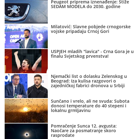
Peugeot priprema iznenađenje: Stiže
SEDAM MODELA do 2030. godine
Milatović: Slavne pobjede crnogorske
vojske pripadaju Crnoj Gori
USPJEH mladih "lavica" - Crna Gora je u
finalu Svjetskog prvenstva!
Njemački list o dolasku Zelenskog u
Beograd: Iza kulisa razgovori o
zajedničkoj fabrici dronova u Srbiji
Sunčano i vrelo, ali ne svuda: Subota
donosi temperature do 40 stepeni i
lokalnu grmljavinu
Pomračenje Sunca 12. avgusta:
Naočare za posmatranje skoro
rasprodate