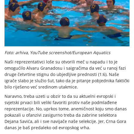
Foto: arhiva, YouTube screenshot/European Aquatics
Naši reprezentativci loše su otvorili meč u napadu i to je
omogućilo Alvaru Granadosu i saigračima da već u ranoj fazi
druge četvrtine stignu do ubjedljive prednosti (1:6). Naše
igrače slabo je služio šut, tako da je pitanje pobjednika faktički
bilo riješeno već sredinom utakmice.
Naravno, treba uzeti u obzir to da su aktuelni evropski i
svjetski prvaci bili veliki favoriti protiv naše podmlađene
reprezentacije. No, uprkos tome, anemičnost koju smo danas
pokazali u ofanzivi zasigurno treba da zabrine selektora
Dejana Savića, ali i sve navijače naše selekcije. Jer, Crna Gora
danas je baš predaleko od evropskog vrha.