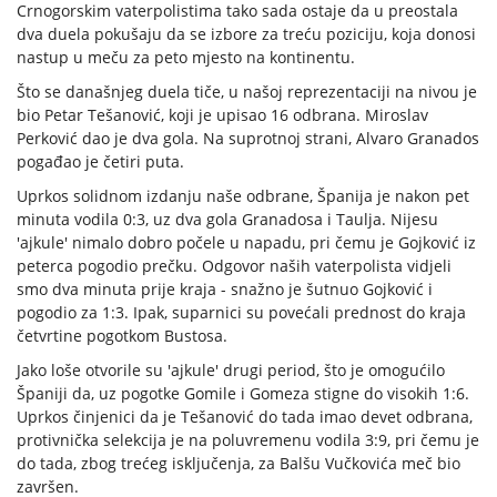
Crnogorskim vaterpolistima tako sada ostaje da u preostala
dva duela pokušaju da se izbore za treću poziciju, koja donosi
nastup u meču za peto mjesto na kontinentu.
Što se današnjeg duela tiče, u našoj reprezentaciji na nivou je
bio Petar Tešanović, koji je upisao 16 odbrana. Miroslav
Perković dao je dva gola. Na suprotnoj strani, Alvaro Granados
pogađao je četiri puta.
Uprkos solidnom izdanju naše odbrane, Španija je nakon pet
minuta vodila 0:3, uz dva gola Granadosa i Taulja. Nijesu
'ajkule' nimalo dobro počele u napadu, pri čemu je Gojković iz
peterca pogodio prečku. Odgovor naših vaterpolista vidjeli
smo dva minuta prije kraja - snažno je šutnuo Gojković i
pogodio za 1:3. Ipak, suparnici su povećali prednost do kraja
četvrtine pogotkom Bustosa.
Jako loše otvorile su 'ajkule' drugi period, što je omogućilo
Španiji da, uz pogotke Gomile i Gomeza stigne do visokih 1:6.
Uprkos činjenici da je Tešanović do tada imao devet odbrana,
protivnička selekcija je na poluvremenu vodila 3:9, pri čemu je
do tada, zbog trećeg isključenja, za Balšu Vučkovića meč bio
završen.