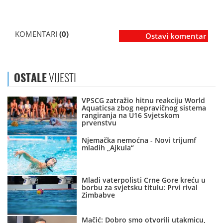
KOMENTARI
(0)
Ostavi komentar
OSTALE
VIJESTI
VPSCG zatražio hitnu reakciju World
Aquaticsa zbog nepravičnog sistema
rangiranja na U16 Svjetskom
prvenstvu
Njemačka nemoćna - Novi trijumf
mladih „Ajkula“
Mladi vaterpolisti Crne Gore kreću u
borbu za svjetsku titulu: Prvi rival
Zimbabve
Mačić: Dobro smo otvorili utakmicu,