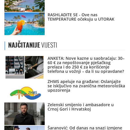
RASHLADITE SE - Ove nas
TEMPERATURE očekuju u UTORAK
NAJČITANIJE
VIJESTI
ANKETA: Nove kazne u saobraćaju: 30–
60 € za nepoštovanje pješačkog
prelaza i do 250 € za korišćenje
telefona u vožnji – da li su opravdane?
ZHMS apeluje na građane: Oslanjajte
se isključivo na zvanična meteorološka
upozorenja
Zelenski smijenio i ambasadore u
Crnoj Gori i Hrvatskoj
Šaranović: Od danas na snazi izmjene