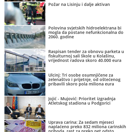
Požar na Lisinju i dalje aktivan
Polovina svjetskih hidroelektrana bi
mogla da postane nefunkcionalna do
2060. godine
Raspisan tender za obnovu parketa u
fiskulturnoj sali škole u Kolašinu,
vrijednost radova skoro 40.000 eura
Ulcinj: Tri osobe osumnjičene za
zelenaštvo i prijetnje, od oštećenog
pribavili skoro pola miliona eura
Jojić - Mujović: Prioritet izgradnja
Atletskog stadiona u Podgorici
Uprava carina: Za sedam mjeseci
naplaćeno preko 832 miliona carinskih
prihoda, rast za preko pet odsto