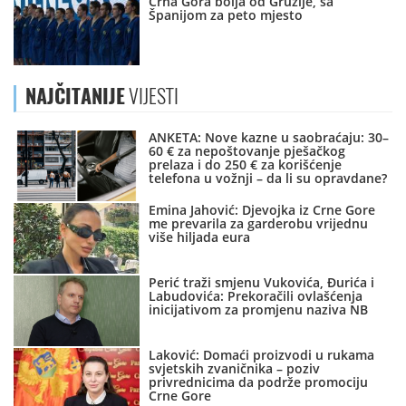
Crna Gora bolja od Gruzije, sa
Španijom za peto mjesto
NAJČITANIJE
VIJESTI
ANKETA: Nove kazne u saobraćaju: 30–
60 € za nepoštovanje pješačkog
prelaza i do 250 € za korišćenje
telefona u vožnji – da li su opravdane?
Emina Jahović: Djevojka iz Crne Gore
me prevarila za garderobu vrijednu
više hiljada eura
Perić traži smjenu Vukovića, Đurića i
Labudovića: Prekoračili ovlašćenja
inicijativom za promjenu naziva NB
Laković: Domaći proizvodi u rukama
svjetskih zvaničnika – poziv
privrednicima da podrže promociju
Crne Gore