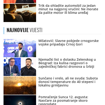
Trik da ohladite automobil za jedan
minut na najgoroj vrućini: Ne morate
da palite motor ili klima uređaj
NAJNOVIJE
VIJESTI
Milatović: Slavne pobjede crnogorske
vojske pripadaju Crnoj Gori
Njemački list o dolasku Zelenskog u
Beograd: Iza kulisa razgovori o
zajedničkoj fabrici dronova u Srbiji
Sunčano i vrelo, ali ne svuda: Subota
donosi temperature do 40 stepeni i
lokalnu grmljavinu
Pomračenje Sunca 12. avgusta:
Naočare za posmatranje skoro
rasprodate