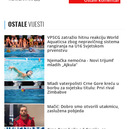
Ostavi komentar
OSTALE
VIJESTI
VPSCG zatražio hitnu reakciju World
Aquaticsa zbog nepravičnog sistema
rangiranja na U16 Svjetskom
prvenstvu
Njemačka nemoćna - Novi trijumf
mladih „Ajkula“
Mladi vaterpolisti Crne Gore kreću u
borbu za svjetsku titulu: Prvi rival
Zimbabve
Mačić: Dobro smo otvorili utakmicu,
zaslužena pobjeda