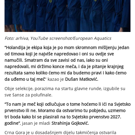
Foto: arhiva, YouTube screenshot/European Aquatics
“Holandija je ekipa koja je po mom skromnom mišljenju jedan
od timova koji je najviše napredovao i oni su ovdje sve
namučili. Smatram da sve zavisi od nas, iako su oni
napredovali, mi držimo konce meča, i da je pitanje krajnjeg
rezultata samo koliko ćemo mi da budemo pravi i kako ćemo
da uđemo u taj meč
” kazao je
Dušan Matković.
Obje selekcije, porazima na startu glavne runde, izgubile su
sve šanse za polufinale.
“To nam je meč koji odlučujue o tome hoćemo li ići na Svjetsko
prvenstvo ili ne. Moramo da ostvarimo tu pobjedu, uzmemo
tri boda kako bi se plasirali na to Svjetsko prvenstvo 2027.
godine“
, jasan je mladi
Strahinja Gojković.
Crna Gora je u dosadašnjem dijelu takmičenja ostvarila