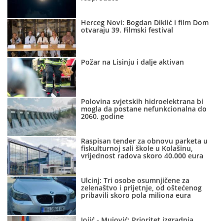
Herceg Novi: Bogdan Diklić i film Dom
otvaraju 39. Filmski festival
Požar na Lisinju i dalje aktivan
Polovina svjetskih hidroelektrana bi
mogla da postane nefunkcionalna do
2060. godine
Raspisan tender za obnovu parketa u
fiskulturnoj sali škole u Kolašinu,
vrijednost radova skoro 40.000 eura
Ulcinj: Tri osobe osumnjičene za
zelenaštvo i prijetnje, od oštećenog
pribavili skoro pola miliona eura
Jojić - Mujović: Prioritet izgradnja