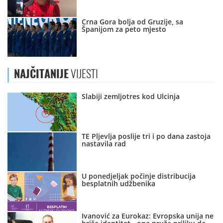
Crna Gora bolja od Gruzije, sa
Španijom za peto mjesto
NAJČITANIJE
VIJESTI
Slabiji zemljotres kod Ulcinja
TE Pljevlja poslije tri i po dana zastoja
nastavila rad
U ponedjeljak počinje distribucija
besplatnih udžbenika
Ivanović za Eurokaz: Evropska unija ne