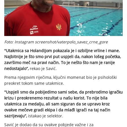
Foto: Instagram screenshot/vaterpolo_savez_crne_gore
"Utakmica sa Holandijom pokazala je i ozbiljne vrline i mane.
Najbitnije je što smo prvi put uspjeli da, nakon lošeg početka,
završimo meč na pravi način. To je nešto što nam je ranije
nedostajalo“,
rekao je Savić.
Prema njegovim riječima, ključni momenat bio je psihološki
preokret tokom same utakmice.
"Uspjeli smo da pobijedimo sami sebe, da prebrodimo igračku
krizu i preokrenemo rezultat u našu korist. To nije bila
utakmica za medalju, ali sam siguran da se upravo kroz
ovakve mečeve gradi ekipa i da mlađi igrači na taj način
sazrijevaju“,
istakao je selektor.
Savić je dodao da su ovakve pobjede važne i za