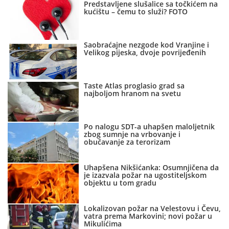
Predstavljene slušalice sa točkićem na
kućištu – čemu to služi? FOTO
Saobraćajne nezgode kod Vranjine i
Velikog pijeska, dvoje povrijeđenih
Taste Atlas proglasio grad sa
najboljom hranom na svetu
Po nalogu SDT-a uhapšen maloljetnik
zbog sumnje na vrbovanje i
obučavanje za terorizam
Uhapšena Nikšićanka: Osumnjičena da
je izazvala požar na ugostiteljskom
objektu u tom gradu
Lokalizovan požar na Velestovu i Čevu,
vatra prema Markovini; novi požar u
Mikulićima