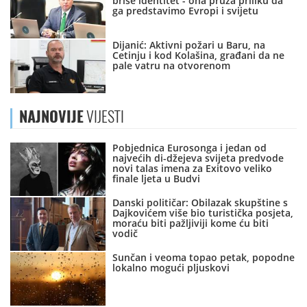
briše identitet - ona pruža priliku da
ga predstavimo Evropi i svijetu
Dijanić: Aktivni požari u Baru, na
Cetinju i kod Kolašina, građani da ne
pale vatru na otvorenom
NAJNOVIJE
VIJESTI
Pobjednica Eurosonga i jedan od
najvećih di-džejeva svijeta predvode
novi talas imena za Exitovo veliko
finale ljeta u Budvi
Danski političar: Obilazak skupštine s
Dajkovićem više bio turistička posjeta,
moraću biti pažljiviji kome ću biti
vodič
Sunčan i veoma topao petak, popodne
lokalno mogući pljuskovi