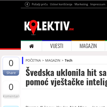
Pošalji priču
Uslovi korišćenja
Marketing
Impressum
VIJESTI
MAGAZIN
0
POČETNA
MAGAZIN
Tech
Švedska uklonila hit sa 
Share
pomoć vještačke inteli
0
Komentari