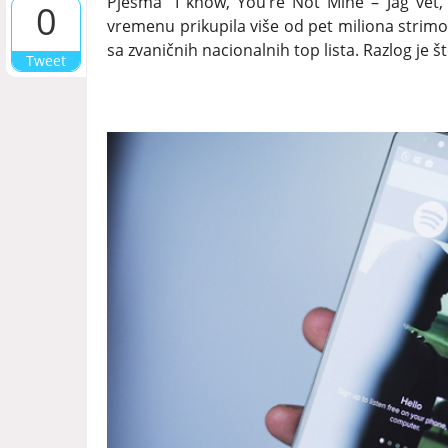
Pjesma “I know, You’re Not Mine – Jag vet,
0
vremenu prikupila više od pet miliona strimova
sa zvaničnih nacionalnih top lista. Razlog je š
Tweet