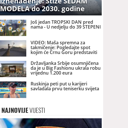
iznenađenje: Stiže SEDAM
MODELA do 2030. godine
Još jedan TROPSKI DAN pred
nama - U nedjelju do 39 STEPENI
VIDEO: Maša spremna za
takmičenje: Pogledajte spot
kojim će Crnu Goru predstaviti
na izboru za MIS SVIJETA
Državljanka Srbije osumnjičena
da je u Big Fashionu ukrala robu
vrijednu 1.200 eura
Ruskinja peti put u karijeri
savladala prvu teniserku svijeta
NAJNOVIJE
VIJESTI