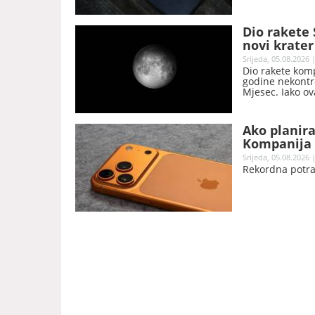
Dio rakete
novi krater
Srijeda, 05.08.2026 
Dio rakete komp
godine nekontr
Mjesec. Iako ov
naučnici očekuj
novi krater.
Ako planira
Kompanija 
Srijeda, 05.08.2026 
Rekordna potra