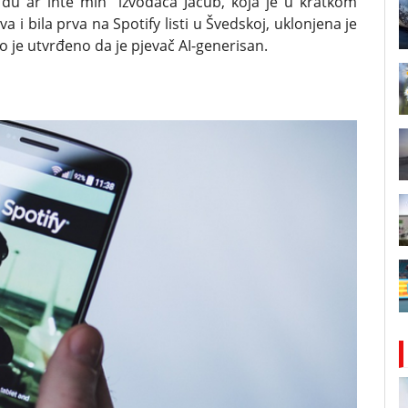
 du är inte min” izvođača Jacub, koja je u kratkom
 i bila prva na Spotify listi u Švedskoj, uklonjena je
to je utvrđeno da je pjevač AI-generisan.