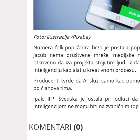
Foto: Ilustracija /Pixabay
Numera folk-pop žanra brzo je postala popul
Jacub nema društvene mreže, medijske nas
otkriveno da iza projekta stoji tim ljudi iz d
inteligenciju kao alat u kreativnom procesu.
Producenti tvrde da AI služi samo kao pomoć,
od članova tima.
Ipak, IFPI Švedska je ostala pri odluci 
inteligencijom ne mogu biti na zvaničnim top 
KOMENTARI
(0)