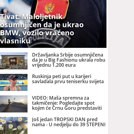
Tivat: Maloljetnik
osumnjičen da je ukrao
BMW, vozilo vraćeno
vlasniku
Državljanka Srbije osumnjičena
da je u Big Fashionu ukrala robu
vrijednu 1.200 eura
Ruskinja peti put u karijeri
savladala prvu teniserku svijeta
VIDEO: Maša spremna za
takmičenje: Pogledajte spot
kojim će Crnu Goru predstaviti
na izboru za MIS SVIJETA
Još jedan TROPSKI DAN pred
nama - U nedjelju do 39 STEPENI