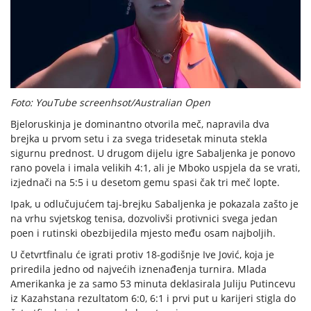
Foto: YouTube screenhsot/Australian Open
Bjeloruskinja je dominantno otvorila meč, napravila dva
brejka u prvom setu i za svega tridesetak minuta stekla
sigurnu prednost. U drugom dijelu igre Sabaljenka je ponovo
rano povela i imala velikih 4:1, ali je Mboko uspjela da se vrati,
izjednači na 5:5 i u desetom gemu spasi čak tri meč lopte.
Ipak, u odlučujućem taj-brejku Sabaljenka je pokazala zašto je
na vrhu svjetskog tenisa, dozvolivši protivnici svega jedan
poen i rutinski obezbijedila mjesto među osam najboljih.
U četvrtfinalu će igrati protiv 18-godišnje Ive Jović, koja je
priredila jedno od najvećih iznenađenja turnira. Mlada
Amerikanka je za samo 53 minuta deklasirala Juliju Putincevu
iz Kazahstana rezultatom 6:0, 6:1 i prvi put u karijeri stigla do