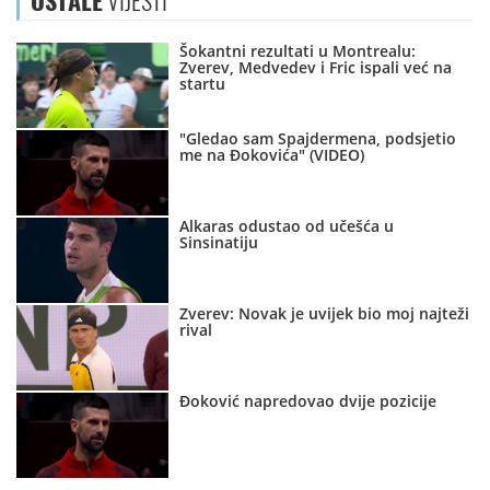
OSTALE
VIJESTI
Šokantni rezultati u Montrealu:
Zverev, Medvedev i Fric ispali već na
startu
"Gledao sam Spajdermena, podsjetio
me na Đokovića" (VIDEO)
Alkaras odustao od učešća u
Sinsinatiju
Zverev: Novak je uvijek bio moj najteži
rival
Đoković napredovao dvije pozicije