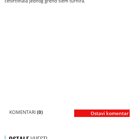
četvrtfinala jednog grend slem turnira.
KOMENTARI
(0)
Ostavi komentar