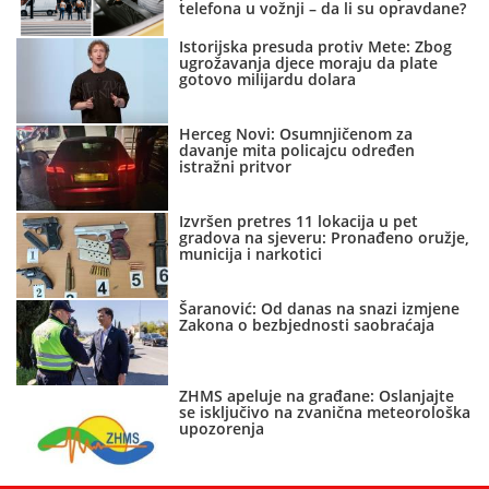
telefona u vožnji – da li su opravdane?
Istorijska presuda protiv Mete: Zbog
ugrožavanja djece moraju da plate
gotovo milijardu dolara
Herceg Novi: Osumnjičenom za
davanje mita policajcu određen
istražni pritvor
Izvršen pretres 11 lokacija u pet
gradova na sjeveru: Pronađeno oružje,
municija i narkotici
Šaranović: Od danas na snazi izmjene
Zakona o bezbjednosti saobraćaja
ZHMS apeluje na građane: Oslanjajte
se isključivo na zvanična meteorološka
upozorenja