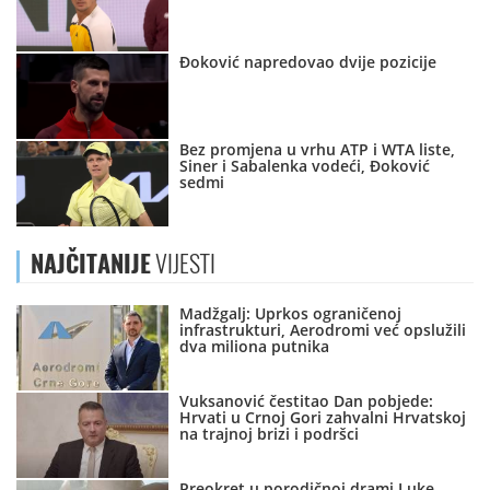
Đoković napredovao dvije pozicije
Bez promjena u vrhu ATP i WTA liste,
Siner i Sabalenka vodeći, Đoković
sedmi
NAJČITANIJE
VIJESTI
Madžgalj: Uprkos ograničenoj
infrastrukturi, Aerodromi već opslužili
dva miliona putnika
Vuksanović čestitao Dan pobjede:
Hrvati u Crnoj Gori zahvalni Hrvatskoj
na trajnoj brizi i podršci
Preokret u porodičnoj drami Luke