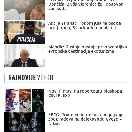
Dončića: Bivša vjerenica želi dogovor
van suda
Akcija Stranac: Tokom jula 48 osoba
protjerano, 51 prinudno udaljeno
Mandić: Gusinje postaje prepoznatljiva
evropska destinacija ekoturizma
NAJNOVIJE
VIJESTI
Novi filmovi na repertoaru bioskopa
CINEPLEXX
EPCG: Privremeni prekidi u napajanju
zbog radova na dalekovodu Gvozd –
Nikšić