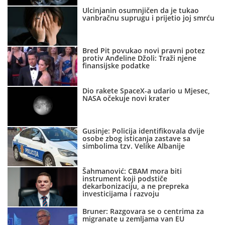
Ulcinjanin osumnjičen da je tukao
vanbračnu suprugu i prijetio joj smrću
Bred Pit povukao novi pravni potez
protiv Anđeline Džoli: Traži njene
finansijske podatke
Dio rakete SpaceX-a udario u Mjesec,
NASA očekuje novi krater
Gusinje: Policija identifikovala dvije
osobe zbog isticanja zastave sa
simbolima tzv. Velike Albanije
Šahmanović: CBAM mora biti
instrument koji podstiče
dekarbonizaciju, a ne prepreka
investicijama i razvoju
Bruner: Razgovara se o centrima za
migranate u zemljama van EU