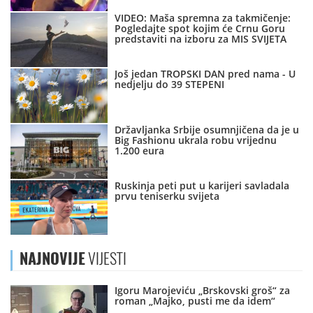
VIDEO: Maša spremna za takmičenje:
Pogledajte spot kojim će Crnu Goru
predstaviti na izboru za MIS SVIJETA
Još jedan TROPSKI DAN pred nama - U
nedjelju do 39 STEPENI
Državljanka Srbije osumnjičena da je u
Big Fashionu ukrala robu vrijednu
1.200 eura
Ruskinja peti put u karijeri savladala
prvu teniserku svijeta
NAJNOVIJE
VIJESTI
Igoru Marojeviću „Brskovski groš“ za
roman „Majko, pusti me da idem“