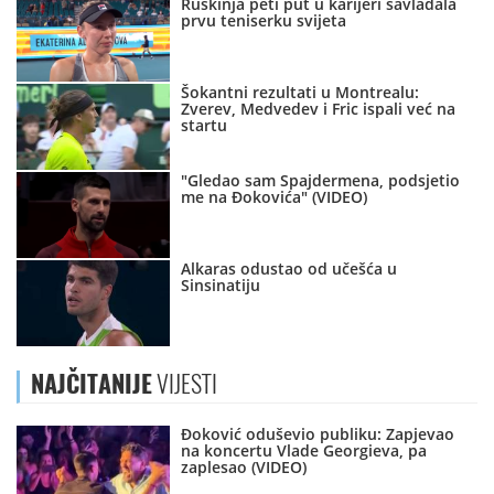
Ruskinja peti put u karijeri savladala
prvu teniserku svijeta
Šokantni rezultati u Montrealu:
Zverev, Medvedev i Fric ispali već na
startu
"Gledao sam Spajdermena, podsjetio
me na Đokovića" (VIDEO)
Alkaras odustao od učešća u
Sinsinatiju
NAJČITANIJE
VIJESTI
Đoković oduševio publiku: Zapjevao
na koncertu Vlade Georgieva, pa
zaplesao (VIDEO)