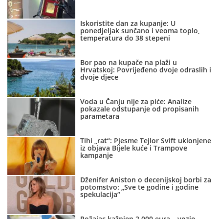
Iskoristite dan za kupanje: U
ponedjeljak sunčano i veoma toplo,
temperatura do 38 stepeni
Bor pao na kupače na plaži u
Hrvatskoj: Povrijeđeno dvoje odraslih i
dvoje djece
Voda u Čanju nije za piće: Analize
pokazale odstupanje od propisanih
parametara
Tihi „rat“: Pjesme Tejlor Svift uklonjene
iz objava Bijele kuće i Trampove
kampanje
Dženifer Aniston o decenijskoj borbi za
potomstvo: „Sve te godine i godine
spekulacija“
Rožajac kažnjen 2.000 eura – vozio