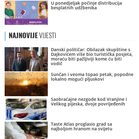
U ponedjeljak počinje distribucija
besplatnih udžbenika
NAJNOVIJE
VIJESTI
Danski političar: Obilazak skupštine s
Dajkovićem više bio turistička posjeta,
moraću biti pažljiviji kome ću biti
vodič
Sunčan i veoma topao petak, popodne
lokalno mogući pljuskovi
Saobraćajne nezgode kod Vranjine i
Velikog pijeska, dvoje povrijeđenih
Taste Atlas proglasio grad sa
najboljom hranom na svijetu