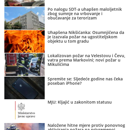
Po nalogu SDT-a uhapšen maloljetnik
zbog sumnje na vrbovanje i
obučavanje za terorizam
Uhapšena Nikšićanka: Osumnjičena da
je izazvala požar na ugostiteljskom
objektu u tom gradu
Lokalizovan požar na Velestovu i Čevu,
vatra prema Markovini; novi požar u
Mikulićima
Spremite se: Sljedeće godine nas čeka
poseban iPhone?
MJU: Kljajić u zakonitom statusu
Naložene hitne mjere protiv ponovnog
aktiviranja požara na privremenoj