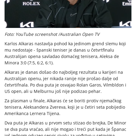
Foto: YouTube screenshot /Australian Open TV
Karlos Alkaras nastavlja pohod ka jedinom grend slemu koji
mu nedostaje - španski teniser je danas u četvrtfinalu
Australijan opena savladao domaćeg tenisera, Aleksa de
Minora 3:0 (7:5, 6:2, 6:1).
Alkaras je danas došao do najboljeg rezultata u karijeri na
Australijan openu, jer nikada ranije nije prošao dalje od
četvrtifnala. Po dva puta je osvajao Rolan Garos, Vilmbldon i
US open, ali u Melburnu još nije podizao pehar.
Za plasman u finale, Alkaras će se boriti protiv njemačkog
tenisera, Aleksandera Zvereva, koji je u četiri seta pobijedio
Amerikanca Lernera Tijena.
Dva puta je Alkaras u prvom setu stizao do brejka, De Minor
se dva puta vraćao, ali nije mogao i treći put kada je Španac
još jednom oduzeo servis rivalu za vođstvo u setovima.