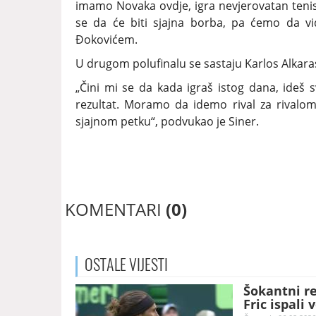
imamo Novaka ovdje, igra nevjerovatan tenis 
se da će biti sjajna borba, pa ćemo da vi
Đokovićem.
U drugom polufinalu se sastaju Karlos Alkara
„Čini mi se da kada igraš istog dana, ideš 
rezultat. Moramo da idemo rival za rivalom
sjajnom petku“, podvukao je Siner.
KOMENTARI
(0)
OSTALE
VIJESTI
Šokantni re
Fric ispali 