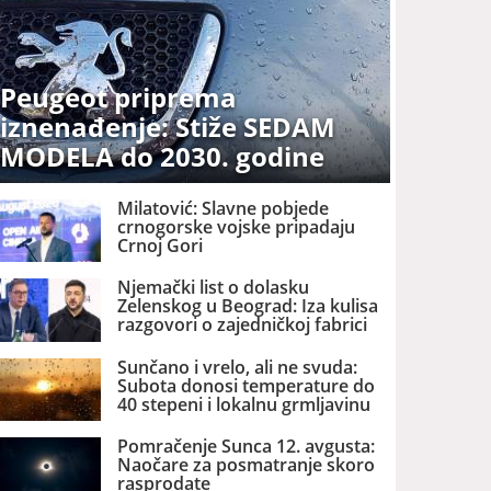
Peugeot priprema
iznenađenje: Stiže SEDAM
MODELA do 2030. godine
Milatović: Slavne pobjede
crnogorske vojske pripadaju
Crnoj Gori
Njemački list o dolasku
Zelenskog u Beograd: Iza kulisa
razgovori o zajedničkoj fabrici
dronova u Srbiji
Sunčano i vrelo, ali ne svuda:
Subota donosi temperature do
40 stepeni i lokalnu grmljavinu
Pomračenje Sunca 12. avgusta:
Naočare za posmatranje skoro
rasprodate