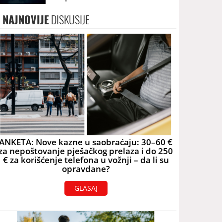
NAJNOVIJE
DISKUSIJE
ANKETA: Nove kazne u saobraćaju: 30–60 €
za nepoštovanje pješačkog prelaza i do 250
€ za korišćenje telefona u vožnji – da li su
opravdane?
GLASAJ