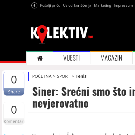
Pošalji priču
Uslovi korišćenja
Marketing
Impressum
VIJESTI
MAGAZIN
0
POČETNA
SPORT
Tenis
Siner: Srećni smo što 
Share
nevjerovatno
0
Komentari