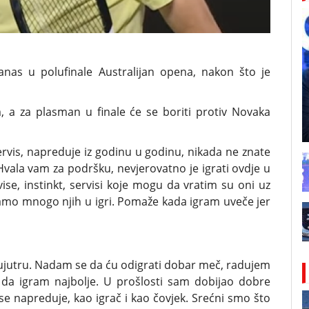
 danas u polufinale Australijan opena, nakon što je
, a za plasman u finale će se boriti protiv Novaka
ervis, napreduje iz godinu u godinu, nikada ne znate
 Hvala vam za podršku, nevjerovatno je igrati ovdje u
ise, instinkt, servisi koje mogu da vratim su oni uz
emamo mnogo njih u igri. Pomaže kada igram uveče jer
e ujutru. Nadam se da ću odigrati dobar meč, radujem
a igram najbolje. U prošlosti sam dobijao dobre
 se napreduje, kao igrač i kao čovjek. Srećni smo što