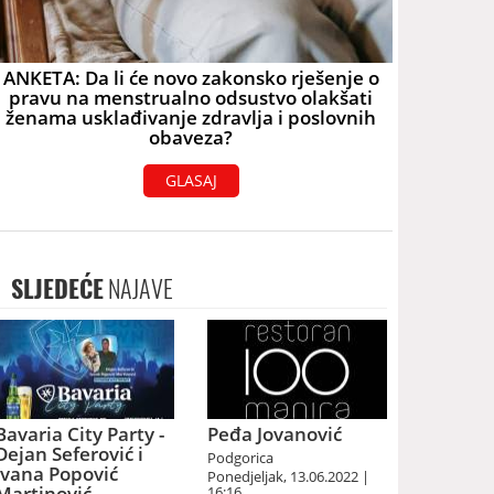
ANKETA: Da li će novo zakonsko rješenje o
pravu na menstrualno odsustvo olakšati
ženama usklađivanje zdravlja i poslovnih
obaveza?
GLASAJ
SLJEDEĆE
NAJAVE
Bavaria City Party -
Peđa Jovanović
Dejan Seferović i
Podgorica
Ivana Popović
Ponedjeljak, 13.06.2022 |
Martinović
16:16