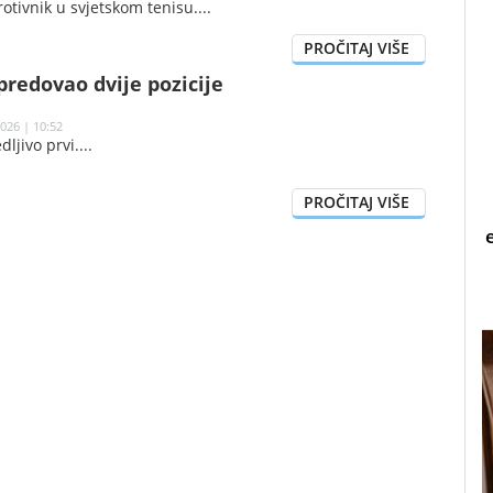
rotivnik u svjetskom tenisu.
redovao dvije pozicije
026 | 10:52
dljivo prvi.