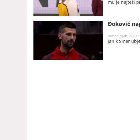
mu je najteži p
Đoković nap
Ponedjeljak, 27.07.2
Janik Siner ubje