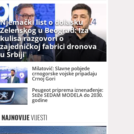
Njemački list o dolasku
Zelenskog u Beograd: Iza
kulisa razgovori o
zajedničkoj fabrici dronova
u Srbiji
Milatović: Slavne pobjede
crnogorske vojske pripadaju
Crnoj Gori
Peugeot priprema iznenađenje:
Stiže SEDAM MODELA do 2030.
godine
NAJNOVIJE
VIJESTI