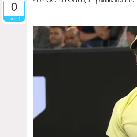
Siner savladao Šeltona, a u polufinalu Austra
0
Tweet