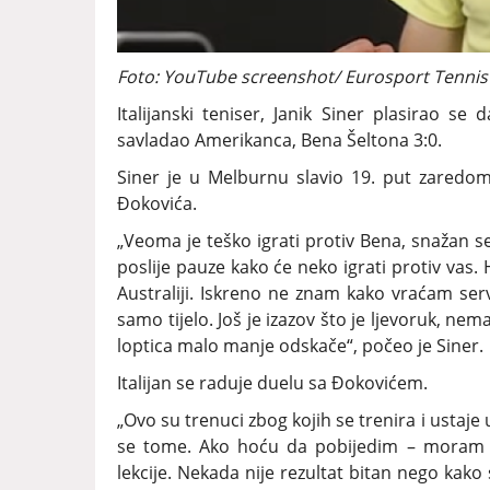
Foto: YouTube screenshot/ Eurosport Tennis
Italijanski teniser, Janik Siner plasirao se
savladao Amerikanca, Bena Šeltona 3:0.
Siner je u Melburnu slavio 19. put zaredom
Đokovića.
„Veoma je teško igrati protiv Bena, snažan s
poslije pauze kako će neko igrati protiv vas.
Australiji. Iskreno ne znam kako vraćam serv
samo tijelo. Još je izazov što je ljevoruk, n
loptica malo manje odskače“, počeo je Siner.
Italijan se raduje duelu sa Đokovićem.
„Ovo su trenuci zbog kojih se trenira i ustaj
se tome. Ako hoću da pobijedim – moram d
lekcije. Nekada nije rezultat bitan nego kako