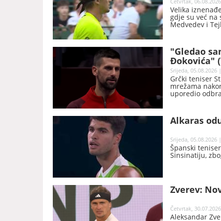
Četvrtak, 06.08.2026
Velika iznenađe
gdje su već na 
Medvedev i Tejl
"Gledao sa
Đokovića" 
Srijeda, 05.08.2026 
Grčki teniser S
mrežama nakon 
uporedio odbra
superheroja.
Alkaras odu
Srijeda, 05.08.2026 
Španski teniser
Sinsinatiju, zb
Zverev: Nov
Četvrtak, 30.07.2026
Aleksandar Zver