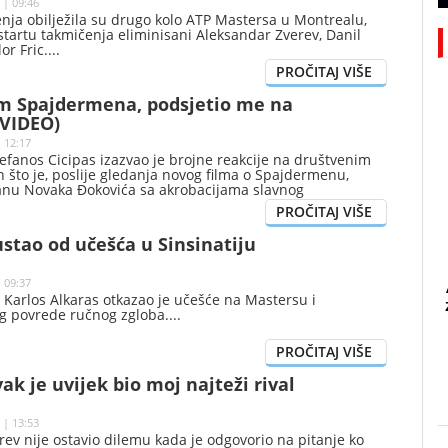
 | 09:46
nja obilježila su drugo kolo ATP Mastersa u Montrealu,
startu takmičenja eliminisani Aleksandar Zverev, Danil
or Fric.
m Spajdermena, podsjetio me na
(VIDEO)
| 12:17
tefanos Cicipas izazvao je brojne reakcije na društvenim
što je, poslije gledanja novog filma o Spajdermenu,
nu Novaka Đokovića sa akrobacijama slavnog
stao od učešća u Sinsinatiju
| 09:37
 Karlos Alkaras otkazao je učešće na Mastersu i
og povrede ručnog zgloba.
ak je uvijek bio moj najteži rival
 | 13:53
ev nije ostavio dilemu kada je odgovorio na pitanje ko