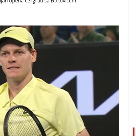
lijan opena će igrati sa Đokovićem