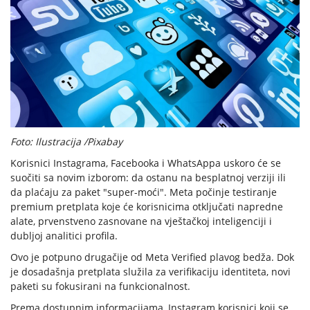
Foto: Ilustracija /Pixabay
Korisnici Instagrama, Facebooka i WhatsAppa uskoro će se
suočiti sa novim izborom: da ostanu na besplatnoj verziji ili
da plaćaju za paket "super-moći". Meta počinje testiranje
premium pretplata koje će korisnicima otključati napredne
alate, prvenstveno zasnovane na vještačkoj inteligenciji i
dubljoj analitici profila.
Ovo je potpuno drugačije od Meta Verified plavog bedža. Dok
je dosadašnja pretplata služila za verifikaciju identiteta, novi
paketi su fokusirani na funkcionalnost.
Prema dostupnim informacijama, Instagram korisnici koji se