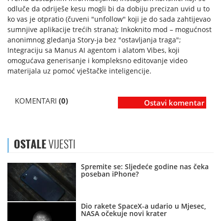
odluče da odriješe kesu mogli bi da dobiju precizan uvid u to
ko vas je otpratio (čuveni "unfollow" koji je do sada zahtijevao
sumnjive aplikacije trećih strana); Inkoknito mod – mogućnost
anonimnog gledanja Story-ja bez "ostavljanja traga";
Integraciju sa Manus AI agentom i alatom Vibes, koji
omogućava generisanje i kompleksno editovanje video
materijala uz pomoć vještačke inteligencije.
KOMENTARI
(0)
Ostavi komentar
OSTALE
VIJESTI
Spremite se: Sljedeće godine nas čeka
poseban iPhone?
Dio rakete SpaceX-a udario u Mjesec,
NASA očekuje novi krater