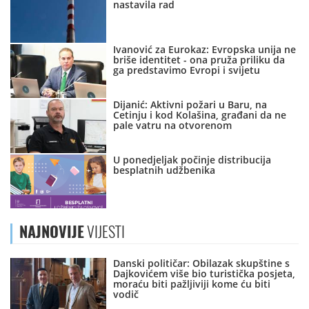
nastavila rad
Ivanović za Eurokaz: Evropska unija ne
briše identitet - ona pruža priliku da
ga predstavimo Evropi i svijetu
Dijanić: Aktivni požari u Baru, na
Cetinju i kod Kolašina, građani da ne
pale vatru na otvorenom
U ponedjeljak počinje distribucija
besplatnih udžbenika
NAJNOVIJE
VIJESTI
Danski političar: Obilazak skupštine s
Dajkovićem više bio turistička posjeta,
moraću biti pažljiviji kome ću biti
vodič