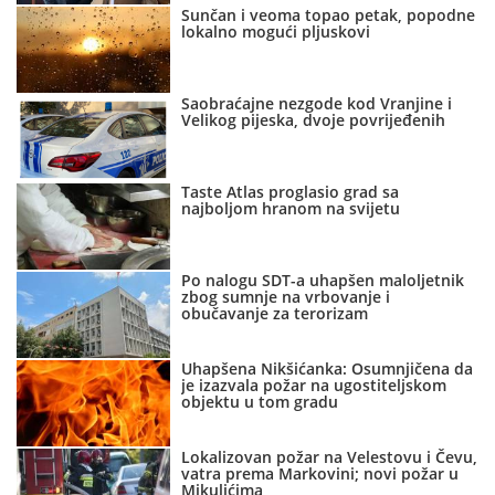
Sunčan i veoma topao petak, popodne
lokalno mogući pljuskovi
Saobraćajne nezgode kod Vranjine i
Velikog pijeska, dvoje povrijeđenih
Taste Atlas proglasio grad sa
najboljom hranom na svijetu
Po nalogu SDT-a uhapšen maloljetnik
zbog sumnje na vrbovanje i
obučavanje za terorizam
Uhapšena Nikšićanka: Osumnjičena da
je izazvala požar na ugostiteljskom
objektu u tom gradu
Lokalizovan požar na Velestovu i Čevu,
vatra prema Markovini; novi požar u
Mikulićima