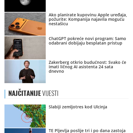
Ako planirate kupovinu Apple uređaja,
požurite: Kompanija najavila moguću
nestašicu
ChatGPT pokreće novi program: Samo
odabrani dobijaju besplatan pristup
Zakerberg otkrio budućnost: Svako će
imati ličnog AI asistenta 24 sata
dnevno
NAJČITANIJE
VIJESTI
Slabiji zemljotres kod Ulcinja
TE Pljevlja poslije tri i po dana zastoja