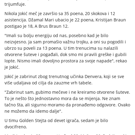
trijumfuje.
Nikola Jokić meč je završio sa 35 poena, 20 skokova i 12
asistencija. Džamal Mari ubacio je 22 poena, Kristijan Braun
postigao je 18, A Brus Braun 12.
"Imali su bolju energiju od nas, posebno kad je bilo
neizvjesno. Ja sam promašio važnu trojku, a oni su pogodili i
ubrzo su poveli za 13 poena. U tim trenucima su nalazili
otvorene šuteve i pogađali, dok smo mi pravili greške i gubili
lopte. Nismo imali dovoljno prostora za svoje napade", rekao
je Jokić.
Jokić je zabrinut zbog trenutnog učinka Denvera, koji se sve
više udaljava od cilja da zauzme vrh tabele.
"Zabrinut sam, gubimo mečeve i ne kreiramo otvorene šuteve.
To je nešto što jednostavno mora da se mijenja. Ne znam
tačno šta, ali sigurno moramo da pronađemo odgovore. Ovako
ne možemo da idemo dalje".
U timu Golden Stejta od devet igrača, sedam je bilo
dvocifreno.