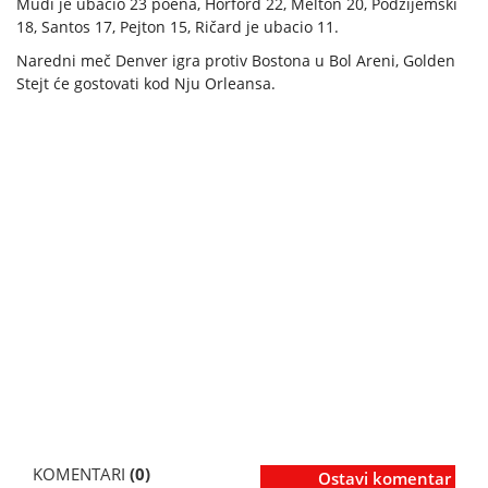
Mudi je ubacio 23 poena, Horford 22, Melton 20, Podzijemski
18, Santos 17, Pejton 15, Ričard je ubacio 11.
Naredni meč Denver igra protiv Bostona u Bol Areni, Golden
Stejt će gostovati kod Nju Orleansa.
KOMENTARI
(0)
Ostavi komentar