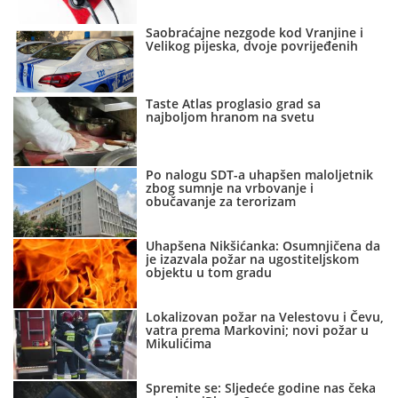
Saobraćajne nezgode kod Vranjine i
Velikog pijeska, dvoje povrijeđenih
Taste Atlas proglasio grad sa
najboljom hranom na svetu
Po nalogu SDT-a uhapšen maloljetnik
zbog sumnje na vrbovanje i
obučavanje za terorizam
Uhapšena Nikšićanka: Osumnjičena da
je izazvala požar na ugostiteljskom
objektu u tom gradu
Lokalizovan požar na Velestovu i Čevu,
vatra prema Markovini; novi požar u
Mikulićima
Spremite se: Sljedeće godine nas čeka