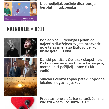
U ponedjeljak počinje distribucija
besplatnih udžbenika
NAJNOVIJE
VIJESTI
Pobjednica Eurosonga i jedan od
najvećih di-džejeva svijeta predvode
novi talas imena za Exitovo veliko
finale ljeta u Budvi
Danski političar: Obilazak skupštine s
Dajkovićem više bio turistička posjeta,
moraću biti pažljiviji kome ću biti
vodič
Sunčan i veoma topao petak, popodne
lokalno mogući pljuskovi
Predstavljene slušalice sa točkićem na
kućištu – čemu to služi? FOTO