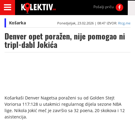
Pošalji priču
Košarka
Ponedjeljak, 23.02.2026 | 08:47
IZVOR:
Rtcg.me
Denver opet poražen, nije pomogao ni
tripl-dabl Jokića
Košarkaši Denver Nagetsa poraženi su od Golden Stejt
Voriorsa 117:128 u utakmici regularnog dijela sezone NBA
lige. Nikola Jokić meč je završio sa 32 poena, 20 skokova i 12
asistencija.