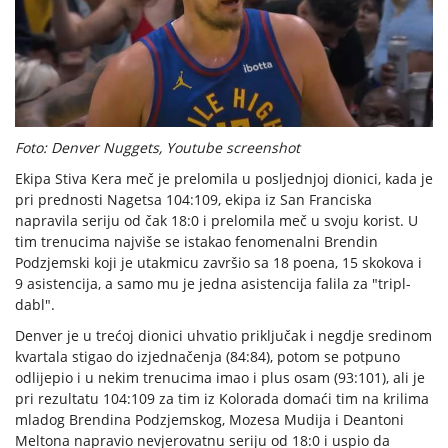
Foto: Denver Nuggets, Youtube screenshot
Ekipa Stiva Kera meč je prelomila u posljednjoj dionici, kada je
pri prednosti Nagetsa 104:109, ekipa iz San Franciska
napravila seriju od čak 18:0 i prelomila meč u svoju korist. U
tim trenucima najviše se istakao fenomenalni Brendin
Podzjemski koji je utakmicu završio sa 18 poena, 15 skokova i
9 asistencija, a samo mu je jedna asistencija falila za "tripl-
dabl".
Denver je u trećoj dionici uhvatio priključak i negdje sredinom
kvartala stigao do izjednačenja (84:84), potom se potpuno
odlijepio i u nekim trenucima imao i plus osam (93:101), ali je
pri rezultatu 104:109 za tim iz Kolorada domaći tim na krilima
mladog Brendina Podzjemskog, Mozesa Mudija i Deantoni
Meltona napravio nevjerovatnu seriju od 18:0 i uspio da