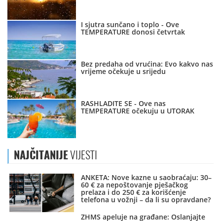
I sjutra sunčano i toplo - Ove
TEMPERATURE donosi četvrtak
Bez predaha od vrućina: Evo kakvo nas
vrijeme očekuje u srijedu
RASHLADITE SE - Ove nas
TEMPERATURE očekuju u UTORAK
NAJČITANIJE
VIJESTI
ANKETA: Nove kazne u saobraćaju: 30–
60 € za nepoštovanje pješačkog
prelaza i do 250 € za korišćenje
telefona u vožnji – da li su opravdane?
ZHMS apeluje na građane: Oslanjajte