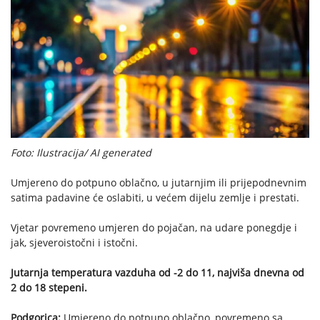
Foto: Ilustracija/ AI generated
Umjereno do potpuno oblačno, u jutarnjim ili prijepodnevnim
satima padavine će oslabiti, u većem dijelu zemlje i prestati.
Vjetar povremeno umjeren do pojačan, na udare ponegdje i
jak, sjeveroistočni i istočni.
Jutarnja temperatura vazduha od -2 do 11, najviša dnevna od
2 do 18 stepeni.
Podgorica:
Umjereno do potpuno oblačno, povremeno sa