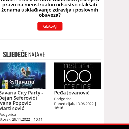
pravu na menstrualno odsustvo olakšati
ženama usklađivanje zdravlja i poslovnih
obaveza?
GLASAJ
SLJEDEĆE
NAJAVE
Bavaria City Party -
Peđa Jovanović
Dejan Seferović i
Podgorica
Ivana Popović
Ponedjeljak, 13.06.2022 |
Martinović
16:16
Podgorica
Utorak, 29.11.2022 | 10:11