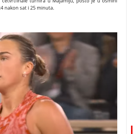
u četvrtfinale turnira u Majamiju, pošto je u osmini
:4 nakon sat i 25 minuta.