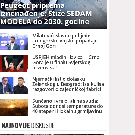
Peugeot priprema
iznenađenje: Stiže SEDAM
MODELA do 2030. godine
Milatović: Slavne pobjede
crnogorske vojske pripadaju
Crnoj Gori
USPJEH mladih "lavica" - Crna
Gora je u finalu Svjetskog
prvenstva!
Njemački list o dolasku
Zelenskog u Beograd: Iza kulisa
razgovori o zajedničkoj fabrici
dronova u Srbiji
Sunčano i vrelo, ali ne svuda:
Subota donosi temperature do
40 stepeni i lokalnu grmljavinu
NAJNOVIJE
DISKUSIJE