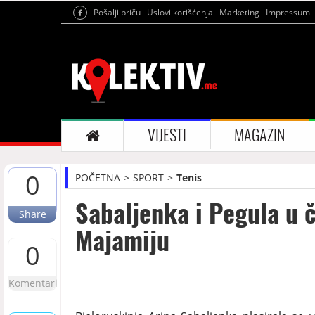
Pošalji priču
Uslovi korišćenja
Marketing
Impressum
VIJESTI
MAGAZIN
0
POČETNA
SPORT
Tenis
Sabaljenka i Pegula u č
Share
Majamiju
0
Komentari