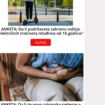
ANKETA: Da li podržavate zabranu vožnje
električnih trotineta mlađima od 16 godina?
GLASAJ
ANKETA: Da li će novo zakonsko rješenje o