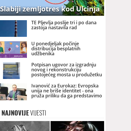
Slabiji zemljotres kod Ulcinja
TE Pljevlja poslije tri i po dana
zastoja nastavila rad
U ponedjeljak počinje
distribucija besplatnih
udžbenika
Potpisan ugovor za izgradnju
novog i rekonstrukciju
postojećeg mosta u produžetku
Bulevara Vojislavljevića
Ivanović za Eurokaz: Evropska
unija ne briše identitet - ona
pruža priliku da ga predstavimo
Evropi i svijetu
NAJNOVIJE
VIJESTI