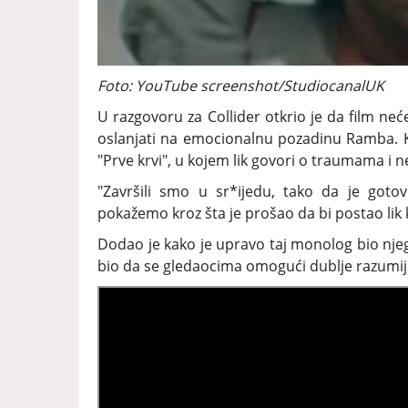
Foto: YouTube screenshot/StudiocanalUK
U razgovoru za Collider otkrio je da film neće
oslanjati na emocionalnu pozadinu Ramba. Ka
"Prve krvi", u kojem lik govori o traumama i
"Završili smo u sr*ijedu, tako da je go
pokažemo kroz šta je prošao da bi postao lik 
Dodao je kako je upravo taj monolog bio njegov
bio da se gledaocima omogući dublje razumije