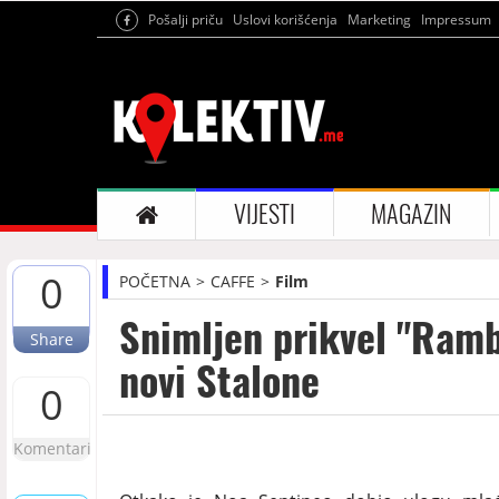
Pošalji priču
Uslovi korišćenja
Marketing
Impressum
VIJESTI
MAGAZIN
0
POČETNA
CAFFE
Film
Snimljen prikvel "Ramb
Share
novi Stalone
0
Komentari