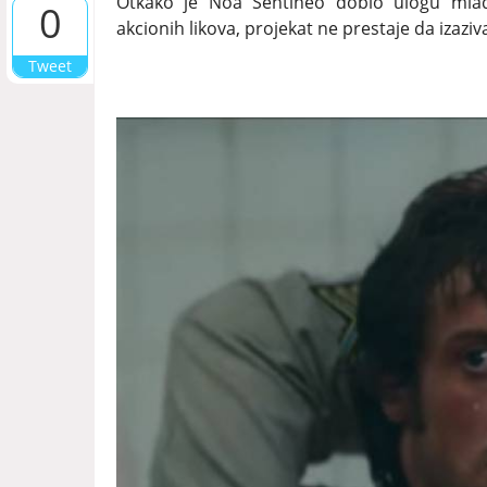
Otkako je Noa Sentineo dobio ulogu mlađ
0
akcionih likova, projekat ne prestaje da izaziv
Tweet