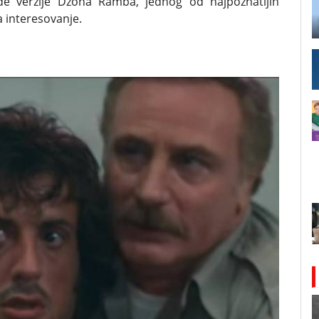
e verzije Džona Ramba, jednog od najpoznatijih
a interesovanje.