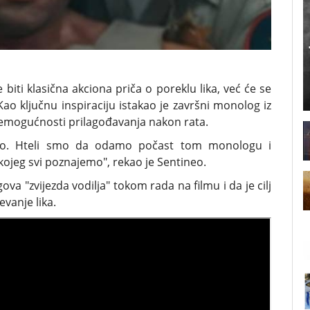
 biti klasična akciona priča o poreklu lika, već će se
o ključnu inspiraciju istakao je završni monolog iz
 nemogućnosti prilagođavanja nakon rata.
tovo. Hteli smo da odamo počast tom monologu i
kojeg svi poznajemo", rekao je Sentineo.
a "zvijezda vodilja" tokom rada na filmu i da je cilj
vanje lika.