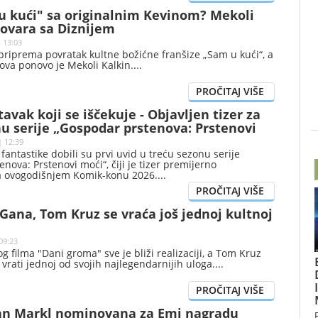
 na međunarodnom, čime je nadmašio Diznijev film „Toy
u kući" sa originalnim Kevinom? Mekoli
e od juna ostvario zaradu od 1,067 milijardi dolara.
govara sa Diznijem
| 13:03
riprema povratak kultne božićne franšize „Sam u kući“, a
ova ponovo je Mekoli Kalkin.
avak koji se iščekuje - Objavljen tizer za
u serije „Gospodar prstenova: Prstenovi
| 12:39
 fantastike dobili su prvi uvid u treću sezonu serije
nova: Prstenovi moći“, čiji je tizer premijerno
a ovogodišnjem Komik-konu 2026.
ana, Tom Kruz se vraća još jednoj kultnoj
09:23
g filma "Dani groma" sve je bliži realizaciji, a Tom Kruz
vrati jednoj od svojih najlegendarnijih uloga.
an Markl nominovana za Emi nagradu