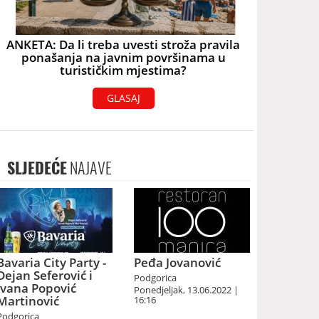
ANKETA: Da li treba uvesti stroža pravila
ponašanja na javnim površinama u
turističkim mjestima?
GLASAJ
SLJEDEĆE
NAJAVE
Bavaria City Party -
Peđa Jovanović
Dejan Seferović i
Podgorica
Ivana Popović
Ponedjeljak, 13.06.2022 |
Martinović
16:16
Podgorica