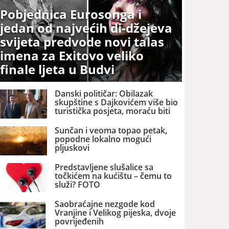
Pobjednica Eurosonga i
jedan od najvećih di-džejeva
svijeta predvode novi talas
imena za Exitovo veliko
finale ljeta u Budvi
Danski političar: Obilazak
skupštine s Dajkovićem više bio
turistička posjeta, moraću biti
pažljiviji kome ću biti vodič
Sunčan i veoma topao petak,
popodne lokalno mogući
pljuskovi
Predstavljene slušalice sa
točkićem na kućištu – čemu to
služi? FOTO
Saobraćajne nezgode kod
Vranjine i Velikog pijeska, dvoje
povrijeđenih