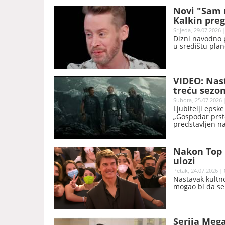
miliona dolara
Novi "Sam 
Story 5“, koji j
Kalkin pre
Srijeda, 29.07.2026 
Dizni navodno p
u središtu plan
VIDEO: Nast
treću sezon
moći“
Subota, 25.07.2026 
Ljubitelji epske
„Gospodar prste
predstavljen n
Nakon Top G
ulozi
Petak, 24.07.2026 | 
Nastavak kultno
mogao bi da se 
Serija Meg