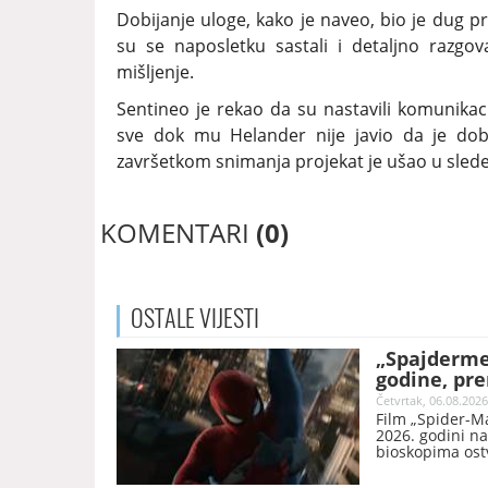
Dobijanje uloge, kako je naveo, bio je dug 
su se naposletku sastali i detaljno razgov
mišljenje.
Sentineo je rekao da su nastavili komunika
sve dok mu Helander nije javio da je dobi
završetkom snimanja projekat je ušao u slede
KOMENTARI
(0)
OSTALE
VIJESTI
„Spajdermen
godine, pre
Četvrtak, 06.08.2026
Film „Spider-M
2026. godini n
bioskopima ostv
Marvelov nasta
do sada je zara