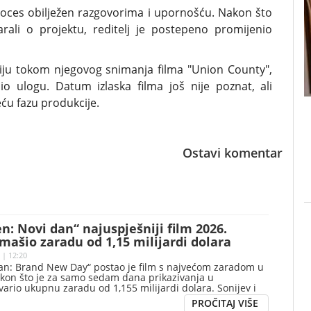
proces obilježen razgovorima i upornošću. Nakon što
arali o projektu, reditelj je postepeno promijenio
ciju tokom njegovog snimanja filma "Union County",
o ulogu. Datum izlaska filma još nije poznat, ali
ću fazu produkcije.
Ostavi komentar
: Novi dan“ najuspješniji film 2026.
mašio zaradu od 1,15 milijardi dolara
 | 12:20
an: Brand New Day“ postao je film s najvećom zaradom u
akon što je za samo sedam dana prikazivanja u
ario ukupnu zaradu od 1,155 milijardi dolara. Sonijev i
vak, u kojem glavne uloge tumače Tom Holand i Zendaja,
dio 449 miliona dolara na domaćem tržištu i 706,3