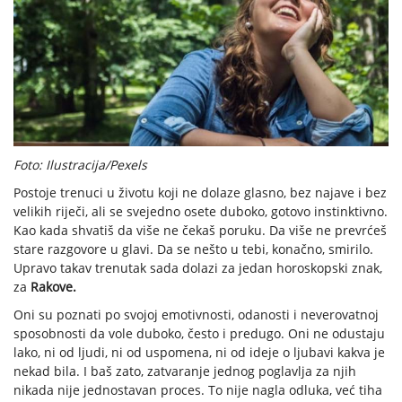
Foto: Ilustracija/Pexels
Postoje trenuci u životu koji ne dolaze glasno, bez najave i bez
velikih riječi, ali se svejedno osete duboko, gotovo instinktivno.
Kao kada shvatiš da više ne čekaš poruku. Da više ne prevrćeš
stare razgovore u glavi. Da se nešto u tebi, konačno, smirilo.
Upravo takav trenutak sada dolazi za jedan horoskopski znak,
za
Rakove.
Oni su poznati po svojoj emotivnosti, odanosti i neverovatnoj
sposobnosti da vole duboko, često i predugo. Oni ne odustaju
lako, ni od ljudi, ni od uspomena, ni od ideje o ljubavi kakva je
nekad bila. I baš zato, zatvaranje jednog poglavlja za njih
nikada nije jednostavan proces. To nije nagla odluka, već tiha