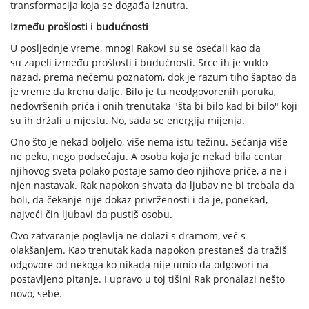
transformacija koja se događa iznutra.
Između prošlosti i budućnosti
U posljednje vreme, mnogi Rakovi su se osećali kao da
su zapeli između prošlosti i budućnosti. Srce ih je vuklo
nazad, prema nečemu poznatom, dok je razum tiho šaptao da
je vreme da krenu dalje. Bilo je tu neodgovorenih poruka,
nedovršenih priča i onih trenutaka "šta bi bilo kad bi bilo" koji
su ih držali u mjestu. No, sada se energija mijenja.
Ono što je nekad boljelo, više nema istu težinu. Sećanja više
ne peku, nego podsećaju. A osoba koja je nekad bila centar
njihovog sveta polako postaje samo deo njihove priče, a ne i
njen nastavak. Rak napokon shvata da ljubav ne bi trebala da
boli, da čekanje nije dokaz privrženosti i da je, ponekad,
najveći čin ljubavi da pustiš osobu.
Ovo zatvaranje poglavlja ne dolazi s dramom, već s
olakšanjem. Kao trenutak kada napokon prestaneš da tražiš
odgovore od nekoga ko nikada nije umio da odgovori na
postavljeno pitanje. I upravo u toj tišini Rak pronalazi nešto
novo, sebe.