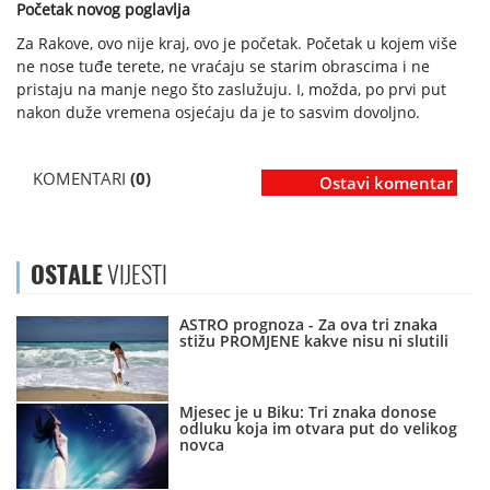
Početak novog poglavlja
Za Rakove, ovo nije kraj, ovo je početak. Početak u kojem više
ne nose tuđe terete, ne vraćaju se starim obrascima i ne
pristaju na manje nego što zaslužuju. I, možda, po prvi put
nakon duže vremena osjećaju da je to sasvim dovoljno.
KOMENTARI
(0)
Ostavi komentar
OSTALE
VIJESTI
ASTRO prognoza - Za ova tri znaka
stižu PROMJENE kakve nisu ni slutili
Mjesec je u Biku: Tri znaka donose
odluku koja im otvara put do velikog
novca