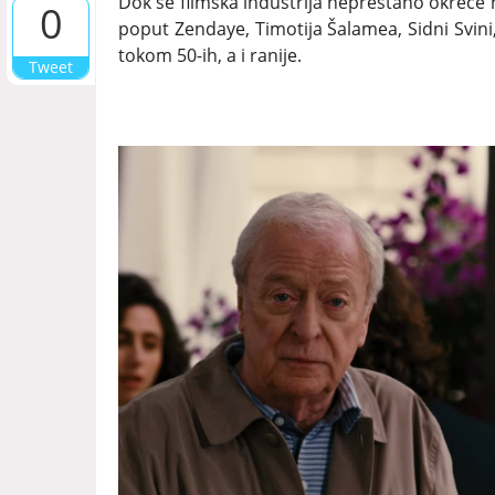
Dok se filmska industrija neprestano okreće 
0
poput Zendaye, Timotija Šalamea, Sidni Svini, 
tokom 50-ih, a i ranije.
Tweet