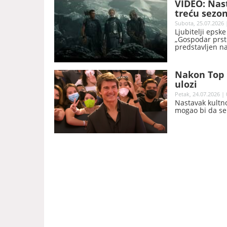
VIDEO: Nast
treću sezon
moći“
Subota, 25.07.2026 
Ljubitelji epske
„Gospodar prste
predstavljen n
Nakon Top G
ulozi
Petak, 24.07.2026 | 
Nastavak kultno
mogao bi da se 