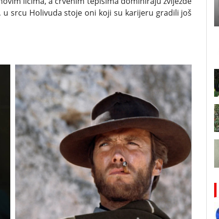
novim licima, a crvenim tepisima dominiraju zvijezde
u srcu Holivuda stoje oni koji su karijeru gradili još