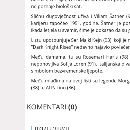
ne poznaje biološki sat.
Sličnu dugovječnost uživa i Viliam Šatner (95
karijeru započeo 1951. godine. Šatner je po
ikada letjela u svemir, čime je dokazao da su 
Listu upotpunjuje Ser Majkl Kejn (93), koji j
"Dark Knight Rises" nedavno najavio povlačenje
Među damama, tu su Rosemari Haris (98) 
neponovljiva Sofija Loren (91). Italijanska div
simbolom bezvremenske ljepote.
Među mlađima na ovoj listi su legende Morg
(88) te Al Paćino (86).
KOMENTARI
(0)
OSTALE
VIJESTI