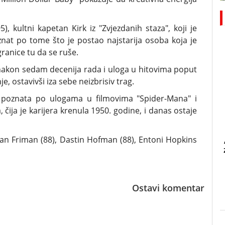
), kultni kapetan Kirk iz "Zvjezdanih staza", koji je
znat po tome što je postao najstarija osoba koja je
granice tu da se ruše.
e nakon sedam decenija rada i uloga u hitovima poput
, ostavivši iza sebe neizbrisiv trag.
poznata po ulogama u filmovima "Spider-Mana" i
a, čija je karijera krenula 1950. godine, i danas ostaje
an Friman (88), Dastin Hofman (88), Entoni Hopkins
Ostavi komentar