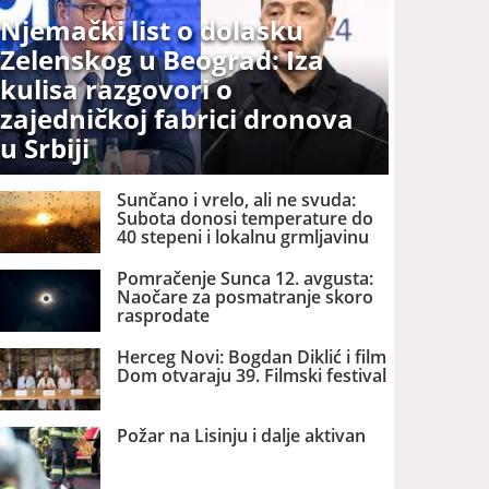
Njemački list o dolasku
Zelenskog u Beograd: Iza
kulisa razgovori o
zajedničkoj fabrici dronova
u Srbiji
Sunčano i vrelo, ali ne svuda:
Subota donosi temperature do
40 stepeni i lokalnu grmljavinu
Pomračenje Sunca 12. avgusta:
Naočare za posmatranje skoro
rasprodate
Herceg Novi: Bogdan Diklić i film
Dom otvaraju 39. Filmski festival
Požar na Lisinju i dalje aktivan