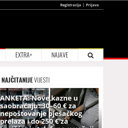
Registracija
Prijava
EXTRA+
NAJAVE
NAJČITANIJE
VIJESTI
ANKETA: Nove kazne u
saobraćaju: 30–60 € za
nepoštovanje pješačkog
prelaza i do 250 € za