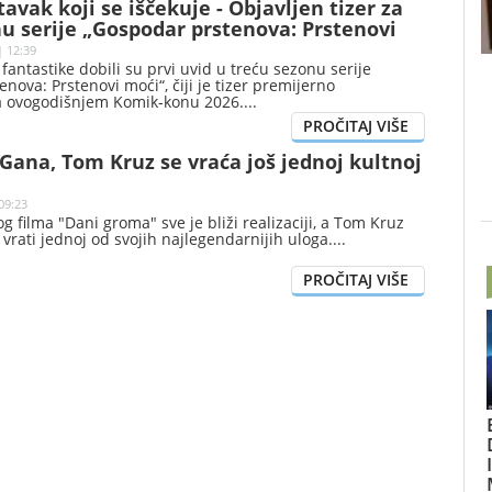
avak koji se iščekuje - Objavljen tizer za
u serije „Gospodar prstenova: Prstenovi
| 12:39
 fantastike dobili su prvi uvid u treću sezonu serije
nova: Prstenovi moći“, čiji je tizer premijerno
a ovogodišnjem Komik-konu 2026.
ana, Tom Kruz se vraća još jednoj kultnoj
09:23
g filma "Dani groma" sve je bliži realizaciji, a Tom Kruz
vrati jednoj od svojih najlegendarnijih uloga.