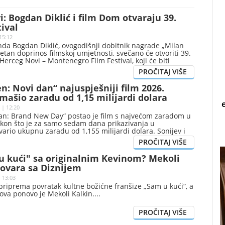
: Bogdan Diklić i film Dom otvaraju 39.
tival
15:12
da Bogdan Diklić, ovogodišnji dobitnik nagrade „Milan
etan doprinos filmskoj umjetnosti, svečano će otvoriti 39.
 Herceg Novi – Montenegro Film Festival, koji će biti
o 28. avgusta.
: Novi dan“ najuspješniji film 2026.
mašio zaradu od 1,15 milijardi dolara
 | 12:20
an: Brand New Day“ postao je film s najvećom zaradom u
akon što je za samo sedam dana prikazivanja u
ario ukupnu zaradu od 1,155 milijardi dolara. Sonijev i
vak, u kojem glavne uloge tumače Tom Holand i Zendaja,
dio 449 miliona dolara na domaćem tržištu i 706,3
 na međunarodnom, čime je nadmašio Diznijev film „Toy
u kući" sa originalnim Kevinom? Mekoli
e od juna ostvario zaradu od 1,067 milijardi dolara.
govara sa Diznijem
| 13:03
riprema povratak kultne božićne franšize „Sam u kući“, a
ova ponovo je Mekoli Kalkin.