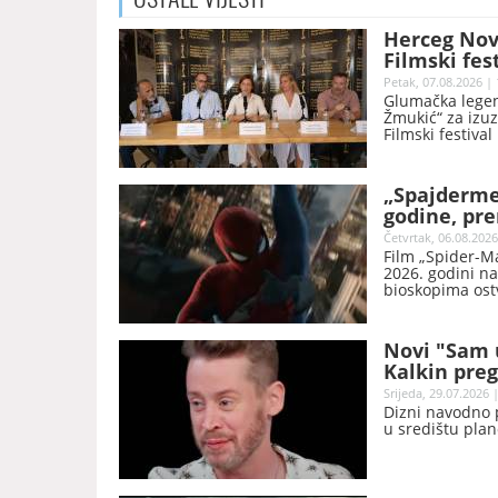
Herceg Novi
Filmski fes
Petak, 07.08.2026 | 
Glumačka legen
Žmukić“ za izuz
Filmski festival
održan od 22. d
„Spajdermen
godine, pre
Četvrtak, 06.08.2026
Film „Spider-M
2026. godini n
bioskopima ostv
Marvelov nasta
do sada je zara
miliona dolara
Novi "Sam 
Story 5“, koji j
Kalkin pre
Srijeda, 29.07.2026 
Dizni navodno p
u središtu plan