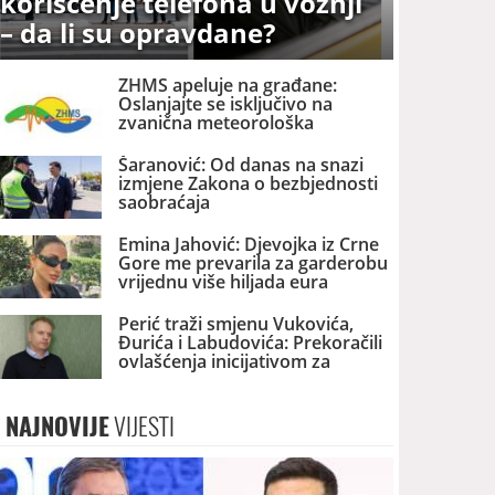
korišćenje telefona u vožnji
– da li su opravdane?
ZHMS apeluje na građane:
Oslanjajte se isključivo na
zvanična meteorološka
upozorenja
Šaranović: Od danas na snazi
izmjene Zakona o bezbjednosti
saobraćaja
Emina Jahović: Djevojka iz Crne
Gore me prevarila za garderobu
vrijednu više hiljada eura
Perić traži smjenu Vukovića,
Đurića i Labudovića: Prekoračili
ovlašćenja inicijativom za
promjenu naziva NB
NAJNOVIJE
VIJESTI