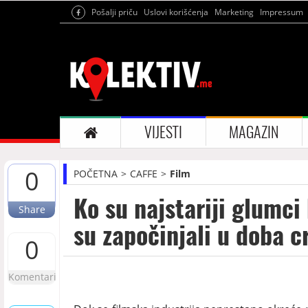
Pošalji priču
Uslovi korišćenja
Marketing
Impressum
VIJESTI
MAGAZIN
0
POČETNA
CAFFE
Film
Ko su najstariji glumci 
Share
su započinjali u doba c
0
Komentari