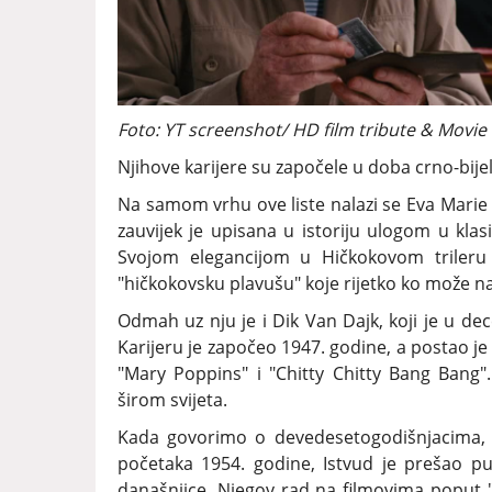
Foto: YT screenshot/ HD film tribute & Movie 
Njihove karijere su započele u doba crno-bije
Na samom vrhu ove liste nalazi se Eva Marie S
zauvijek je upisana u istoriju ulogom u klas
Svojom elegancijom u Hičkokovom trileru
"hičkokovsku plavušu" koje rijetko ko može n
Odmah uz nju je i Dik Van Dajk, koji je u d
Karijeru je započeo 1947. godine, a postao j
"Mary Poppins" i "Chitty Chitty Bang Bang". 
širom svijeta.
Kada govorimo o devedesetogodišnjacima, n
početaka 1954. godine, Istvud je prešao pu
današnjice. Njegov rad na filmovima poput "