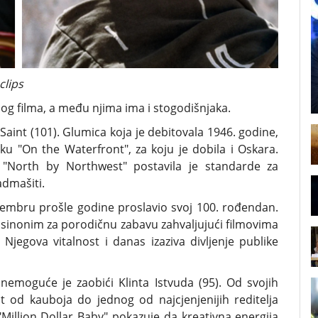
clips
log filma, a među njima ima i stogodišnjaka.
aint (101). Glumica koja je debitovala 1946. godine,
iku "On the Waterfront", za koju je dobila i Oskara.
 "North by Northwest" postavila je standarde za
admašiti.
ecembru prošle godine proslavio svoj 100. rođendan.
e sinonim za porodičnu zabavu zahvaljujući filmovima
Njegova vitalnost i danas izaziva divljenje publike
emoguće je zaobići Klinta Istvuda (95). Od svojih
t od kauboja do jednog od najcjenjenijih reditelja
Million Dollar Baby" pokazuje da kreativna energija