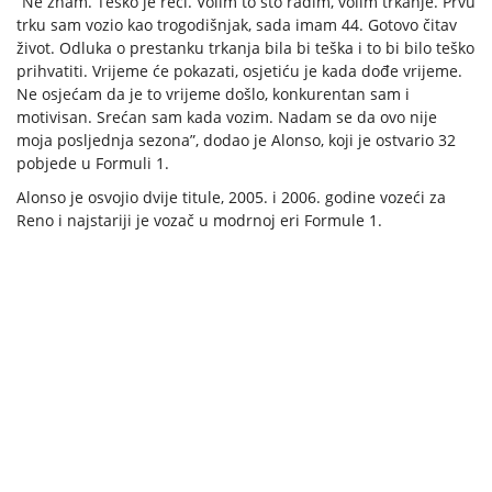
“Ne znam. Teško je reći. Volim to što radim, volim trkanje. Prvu
trku sam vozio kao trogodišnjak, sada imam 44. Gotovo čitav
život. Odluka o prestanku trkanja bila bi teška i to bi bilo teško
prihvatiti. Vrijeme će pokazati, osjetiću je kada dođe vrijeme.
Ne osjećam da je to vrijeme došlo, konkurentan sam i
motivisan. Srećan sam kada vozim. Nadam se da ovo nije
moja posljednja sezona”, dodao je Alonso, koji je ostvario 32
pobjede u Formuli 1.
Alonso je osvojio dvije titule, 2005. i 2006. godine vozeći za
Reno i najstariji je vozač u modrnoj eri Formule 1.