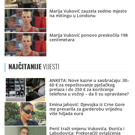
Marija Vuković zauzela sedmo mjesto
na mitingu u Londonu
Marija Vuković ponovo preskočila 198
centimetara
NAJČITANIJE
VIJESTI
ANKETA: Nove kazne u saobraćaju: 30–
60 € za nepoštovanje pješačkog
prelaza i do 250 € za korišćenje
telefona u vožnji – da li su opravdane?
Emina Jahović: Djevojka iz Crne Gore
me prevarila za garderobu vrijednu
više hiljada eura
Perić traži smjenu Vukovića, Đurića i
Labudovića: Prekoračili ovlašćenja