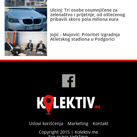
Ulcinj: Tri osobe osumnjičene za
zelenaštvo i prijetnje, od oštećenog
pribavili skoro pola miliona eura
Jojić - Mujović: Prioritet izgradnja
Atletskog stadiona u Podgorici
Uslovi korišćenja
Marketing
Kontakt
Copyright 2015 | Kolektiv.me
Sva prava zadržava.