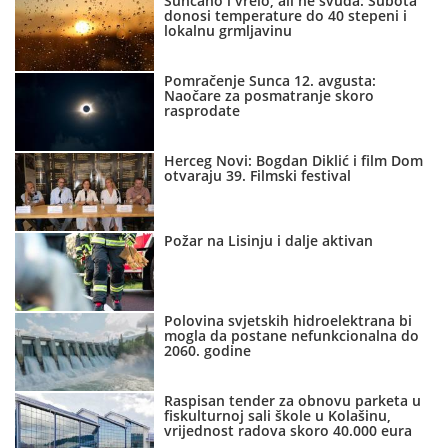
Sunčano i vrelo, ali ne svuda: Subota
donosi temperature do 40 stepeni i
lokalnu grmljavinu
Pomračenje Sunca 12. avgusta:
Naočare za posmatranje skoro
rasprodate
Herceg Novi: Bogdan Diklić i film Dom
otvaraju 39. Filmski festival
Požar na Lisinju i dalje aktivan
Polovina svjetskih hidroelektrana bi
mogla da postane nefunkcionalna do
2060. godine
Raspisan tender za obnovu parketa u
fiskulturnoj sali škole u Kolašinu,
vrijednost radova skoro 40.000 eura