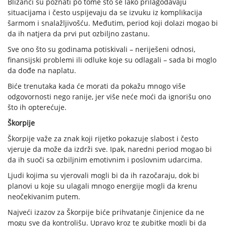
Blizanci su poznati po tome što se lako prilagođavaju
situacijama i često uspijevaju da se izvuku iz komplikacija
šarmom i snalažljivošću. Međutim, period koji dolazi mogao bi
da ih natjera da prvi put ozbiljno zastanu.
Sve ono što su godinama potiskivali – neriješeni odnosi,
finansijski problemi ili odluke koje su odlagali – sada bi moglo
da dođe na naplatu.
Biće trenutaka kada će morati da pokažu mnogo više
odgovornosti nego ranije, jer više neće moći da ignorišu ono
što ih opterećuje.
Škorpije
Škorpije važe za znak koji rijetko pokazuje slabost i često
vjeruje da može da izdrži sve. Ipak, naredni period mogao bi
da ih suoči sa ozbiljnim emotivnim i poslovnim udarcima.
Ljudi kojima su vjerovali mogli bi da ih razočaraju, dok bi
planovi u koje su ulagali mnogo energije mogli da krenu
neočekivanim putem.
Najveći izazov za Škorpije biće prihvatanje činjenice da ne
mogu sve da kontrolišu. Upravo kroz te gubitke mogli bi da