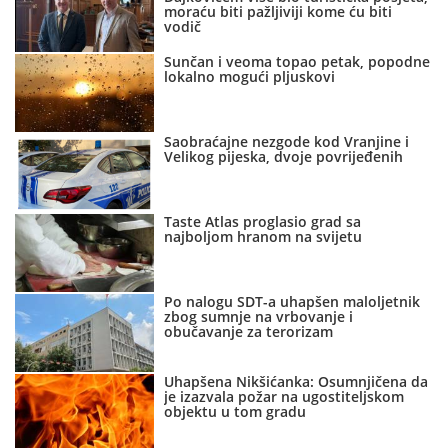
moraću biti pažljiviji kome ću biti
vodič
Sunčan i veoma topao petak, popodne
lokalno mogući pljuskovi
Saobraćajne nezgode kod Vranjine i
Velikog pijeska, dvoje povrijeđenih
Taste Atlas proglasio grad sa
najboljom hranom na svijetu
Po nalogu SDT-a uhapšen maloljetnik
zbog sumnje na vrbovanje i
obučavanje za terorizam
Uhapšena Nikšićanka: Osumnjičena da
je izazvala požar na ugostiteljskom
objektu u tom gradu