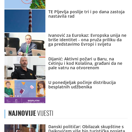
TE Pljevlja poslije tri i po dana zastoja
nastavila rad
Ivanović za Eurokaz: Evropska unija ne
briše identitet - ona pruža priliku da
ga predstavimo Evropi i svijetu
Dijanić: Aktivni požari u Baru, na
Cetinju i kod Kolašina, građani da ne
pale vatru na otvorenom
U ponedjeljak počinje distribucija
besplatnih udžbenika
NAJNOVIJE
VIJESTI
Danski političar: Obilazak skupštine s
Dajkovićem više bio turistička posjeta,