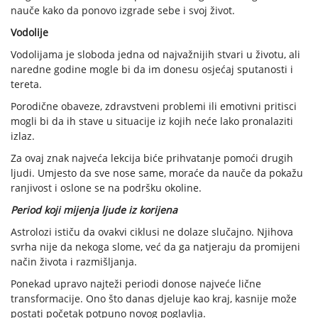
nauče kako da ponovo izgrade sebe i svoj život.
Vodolije
Vodolijama je sloboda jedna od najvažnijih stvari u životu, ali
naredne godine mogle bi da im donesu osjećaj sputanosti i
tereta.
Porodične obaveze, zdravstveni problemi ili emotivni pritisci
mogli bi da ih stave u situacije iz kojih neće lako pronalaziti
izlaz.
Za ovaj znak najveća lekcija biće prihvatanje pomoći drugih
ljudi. Umjesto da sve nose same, moraće da nauče da pokažu
ranjivost i oslone se na podršku okoline.
Period koji mijenja ljude iz korijena
Astrolozi ističu da ovakvi ciklusi ne dolaze slučajno. Njihova
svrha nije da nekoga slome, već da ga natjeraju da promijeni
način života i razmišljanja.
Ponekad upravo najteži periodi donose najveće lične
transformacije. Ono što danas djeluje kao kraj, kasnije može
postati početak potpuno novog poglavlja.