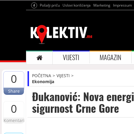
Pošalji priču
Uslovi korišćenja
Marketing
Impressum
VIJESTI
MAGAZIN
0
POČETNA
VIJESTI
Ekonomija
Share
Đukanović: Nova energ
sigurnost Crne Gore
0
Komentari