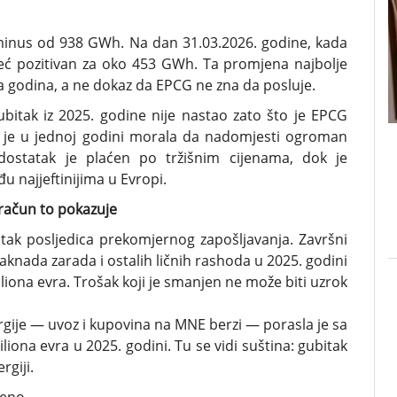
 minus od 938 GWh. Na dan 31.03.2026. godine, kada
 već pozitivan za oko 453 GWh. Ta promjena najbolje
a godina, a ne dokaz da EPCG ne zna da posluje.
ubitak iz 2025. godine nije nastao zato što je EPCG
to je u jednoj godini morala da nadomjesti ogroman
dostatak je plaćen po tržišnim cijenama, dok je
u najjeftinijima u Evropi.
 račun to pokazuje
itak posljedica prekomjernog zapošljavanja. Završni
aknada zarada i ostalih ličnih rashoda u 2025. godini
iliona evra. Trošak koji je smanjen ne može biti uzrok
rgije — uvoz i kupovina na MNE berzi — porasla je sa
iona evra u 2025. godini. Tu se vidi suština: gubitak
rgiji.