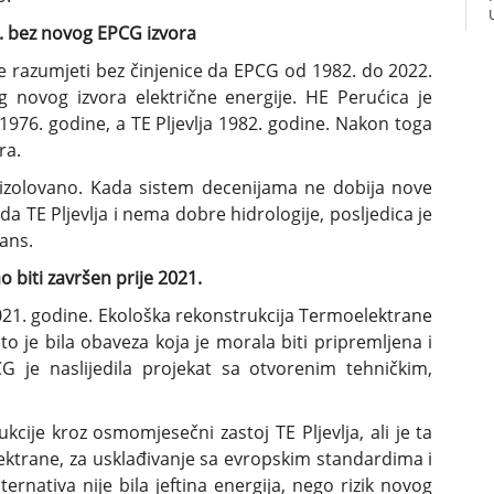
22. bez novog EPCG izvora
 razumjeti bez činjenice da EPCG od 1982. do 2022.
g novog izvora električne energije. HE Perućica je
 1976. godine, a TE Pljevlja 1982. godine. Nakon toga
ra.
 izolovano. Kada sistem decenijama ne dobija nove
a TE Pljevlja i nema dobre hidrologije, posljedica je
lans.
o biti završen prije 2021.
21. godine. Ekološka rekonstrukcija Termoelektrane
; to je bila obaveza koja je morala biti pripremljena i
 je naslijedila projekat sa otvorenim tehničkim,
kcije kroz osmomjesečni zastoj TE Pljevlja, ali je ta
lektrane, za usklađivanje sa evropskim standardima i
ternativa nije bila jeftina energija, nego rizik novog