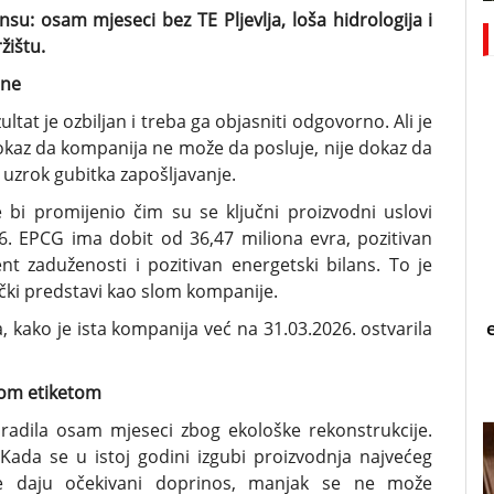
su: osam mjeseci bez TE Pljevlja, loša hidrologija i
žištu.
ine
ltat je ozbiljan i treba ga objasniti odgovorno. Ali je
 dokaz da kompanija ne može da posluje, nije dokaz da
je uzrok gubitka zapošljavanje.
 bi promijenio čim su se ključni proizvodni uslovi
26. EPCG ima dobit od 36,47 miliona evra, pozitivan
jent zaduženosti i pozitivan energetski bilans. To je
ički predstavi kao slom kompanije.
 kako je ista kompanija već na 31.03.2026. ostvarila
čkom etiketom
 radila osam mjeseci zbog ekološke rekonstrukcije.
 Kada se u istoj godini izgubi proizvodnja najvećeg
ne daju očekivani doprinos, manjak se ne može