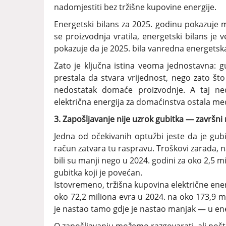
nadomjestiti bez tržišne kupovine energije.
Energetski bilans za 2025. godinu pokazuje
se proizvodnja vratila, energetski bilans je
pokazuje da je 2025. bila vanredna energetsk
Zato je ključna istina veoma jednostavna: g
prestala da stvara vrijednost, nego zato š
nedostatak domaće proizvodnje. A taj ne
električna energija za domaćinstva ostala međ
3. Zapošljavanje nije uzrok gubitka — završni
Jedna od očekivanih optužbi jeste da je gub
račun zatvara tu raspravu. Troškovi zarada, n
bili su manji nego u 2024. godini za oko 2,5 m
gubitka koji je povećan.
Istovremeno, tržišna kupovina električne ene
oko 72,2 miliona evra u 2024. na oko 173,9 mil
je nastao tamo gdje je nastao manjak — u ene