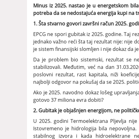
Minus iz 2025. nastao je u energetskom bilan
potreba da se nedostajuća energija kupi na tr
1. Šta stvarno govori završni račun 2025. god
EPCG ne spori gubitak iz 2025. godine. Taj rezu
jednako važno reći šta taj rezultat nije: nije
je sistem finansijski slomljen i nije dokaz da 
Da je problem bio sistemski, rezultat se ne
stabilizovali. Međutim, već na dan 31.03.20
poslovni rezultat, rast kapitala, niži koefici
najbolji odgovor na pokušaj da se 2025. polit
Ako je 2025. navodno dokaz lošeg upravljanja,
gotovo 37 miliona evra dobiti?
2. Gubitak je objašnjen energijom, ne politi
U 2025. godini Termoelektrana Pljevlja nije
Istovremeno je hidrologija bila nepovoljna.
stabilnog izvora i kada hidroelektrane 