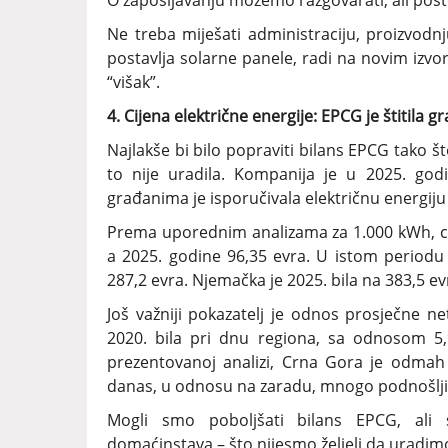
O zapošljavanju možemo razgovarati, ali poš
Ne treba miješati administraciju, proizvodnj
postavlja solarne panele, radi na novim izvori
“višak”.
4. Cijena električne energije: EPCG je štitila 
Najlakše bi bilo popraviti bilans EPCG tako š
to nije uradila. Kompanija je u 2025. god
građanima je isporučivala električnu energiju 
Prema uporednim analizama za 1.000 kWh, cije
a 2025. godine 96,35 evra. U istom periodu
287,2 evra. Njemačka je 2025. bila na 383,5 evr
Još važniji pokazatelj je odnos prosječne ne
2020. bila pri dnu regiona, sa odnosom 5,
prezentovanoj analizi, Crna Gora je odmah 
danas, u odnosu na zaradu, mnogo podnošljiv
Mogli smo poboljšati bilans EPCG, ali 
domaćinstava – što nijesmo željeli da uradim