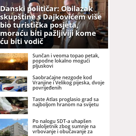
Danski političar: Obilazak
skupštine s Dajkovićem više
bio turistička posjeta,
moraću biti pažljiviji kome
ću biti vodič
Sunčan i veoma topao petak,
popodne lokalno mogući
pljuskovi
Saobraćajne nezgode kod
Vranjine i Velikog pijeska, dvoje
povrijeđenih
Taste Atlas proglasio grad sa
najboljom hranom na svijetu
Po nalogu SDT-a uhapšen
maloljetnik zbog sumnje na
vrbovanje i obučavanje za