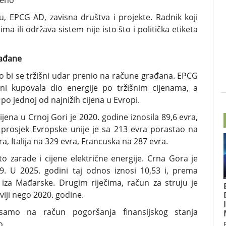
teno
u, EPCG AD, zavisna društva i projekte. Radnik koji
ma ili održava sistem nije isto što i politička etiketa
građane
to bi se tržišni udar prenio na račune građana. EPCG
ini kupovala dio energije po tržišnim cijenama, a
po jednoj od najnižih cijena u Evropi.
na u Crnoj Gori je 2020. godine iznosila 89,6 evra,
 prosjek Evropske unije je sa 213 evra porastao na
a, Italija na 329 evra, Francuska na 287 evra.
to zarade i cijene električne energije. Crna Gora je
9. U 2025. godini taj odnos iznosi 10,53 i, prema
iza Mađarske. Drugim riječima, račun za struju je
iji nego 2020. godine.
samo na račun pogoršanja finansijskog stanja
o.