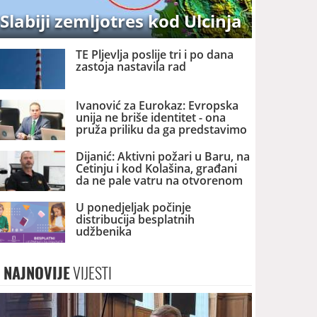
Slabiji zemljotres kod Ulcinja
TE Pljevlja poslije tri i po dana
zastoja nastavila rad
Ivanović za Eurokaz: Evropska
unija ne briše identitet - ona
pruža priliku da ga predstavimo
Evropi i svijetu
Dijanić: Aktivni požari u Baru, na
Cetinju i kod Kolašina, građani
da ne pale vatru na otvorenom
U ponedjeljak počinje
distribucija besplatnih
udžbenika
NAJNOVIJE
VIJESTI