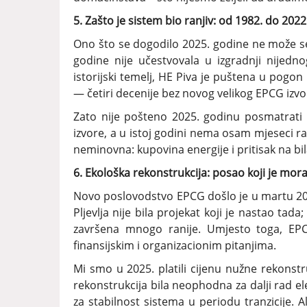
5. Zašto je sistem bio ranjiv: od 1982. do 20
Ono što se dogodilo 2025. godine ne može se
godine nije učestvovala u izgradnji nijedno
istorijski temelj, HE Piva je puštena u pogon
— četiri decenije bez novog velikog EPCG izvo
Zato nije pošteno 2025. godinu posmatrati
izvore, a u istoj godini nema osam mjeseci rad
neminovna: kupovina energije i pritisak na bi
6. Ekološka rekonstrukcija: posao koji je mora
Novo poslovodstvo EPCG došlo je u martu 20
Pljevlja nije bila projekat koji je nastao tada
završena mnogo ranije. Umjesto toga, EPCG
finansijskim i organizacionim pitanjima.
Mi smo u 2025. platili cijenu nužne rekonstru
rekonstrukcija bila neophodna za dalji rad e
za stabilnost sistema u periodu tranzicije. Al