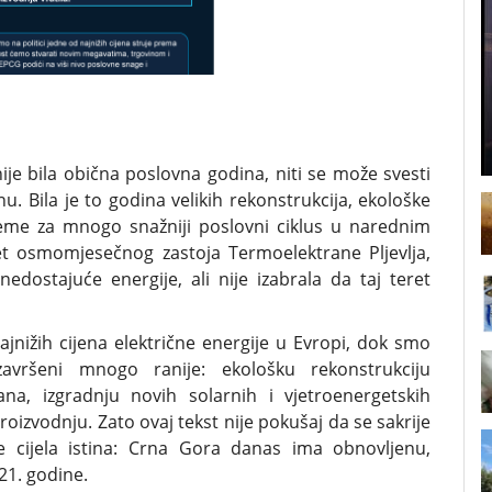
je bila obična poslovna godina, niti se može svesti
 Bila je to godina velikih rekonstrukcija, ekološke
reme za mnogo snažniji poslovni ciklus u narednim
t osmomjesečnog zastoja Termoelektrane Pljevlja,
nedostajuće energije, ali nije izabrala da taj teret
najnižih cijena električne energije u Evropi, dok smo
završeni mnogo ranije: ekološku rekonstrukciju
ana, izgradnju novih solarnih i vjetroenergetskih
proizvodnju. Zato ovaj tekst nije pokušaj da se sakrije
e cijela istina: Crna Gora danas ima obnovljenu,
21. godine.