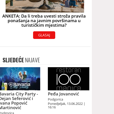
ANKETA: Da li treba uvesti stroža pravila
ponašanja na javnim površinama u
turističkim mjestima?
GLASAJ
SLJEDEĆE
NAJAVE
Bavaria City Party -
Peđa Jovanović
Dejan Seferović i
Podgorica
Ivana Popović
Ponedjeljak, 13.06.2022 |
Martinović
16:16
Podgorica