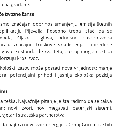
ra na građane.
e izvozne šanse
i smo značajan doprinos smanjenju emisija štetnih
plifikaciju Pljevalja. Posebno treba istaći da se
epela, šljake i gipsa, odnosno nusproizvoda
araju značajne troškove skladištenja i određene
 ugovore i standarde kvaliteta, postoji mogućnost da
lorizuju kroz izvoz.
ekološki izazov može postati nova vrijednost: manje
ra, potencijalni prihod i jasnija ekološka pozicija
dinu
la teška. Najvažnije pitanje je šta radimo da se takva
 novi izvori, novi megavati, baterijski sistemi,
 vjetar i strateška partnerstva.
 da najbrži novi izvor energije u Crnoj Gori može biti