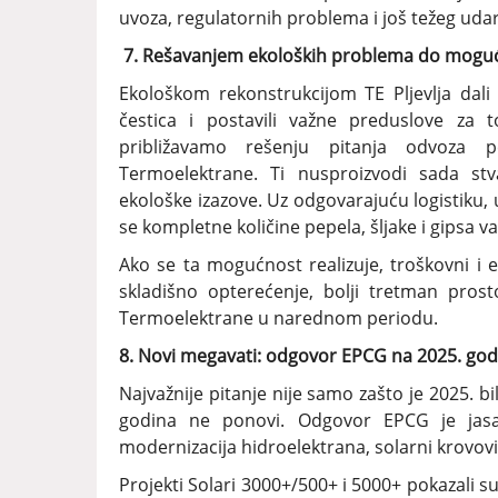
uvoza, regulatornih problema i još težeg uda
7. Rešavanjem ekoloških problema do moguć
Ekološkom rekonstrukcijom TE Pljevlja dal
čestica i postavili važne preduslove za to
približavamo rešenju pitanja odvoza p
Termoelektrane. Ti nusproizvodi sada stv
ekološke izazove. Uz odgovarajuću logistiku,
se kompletne količine pepela, šljake i gipsa va
Ako se ta mogućnost realizuje, troškovni i 
skladišno opterećenje, bolji tretman prosto
Termoelektrane u narednom periodu.
8. Novi megavati: odgovor EPCG na 2025. go
Najvažnije pitanje nije samo zašto je 2025. bi
godina ne ponovi. Odgovor EPCG je jasan:
modernizacija hidroelektrana, solarni krovovi,
Projekti Solari 3000+/500+ i 5000+ pokazali su