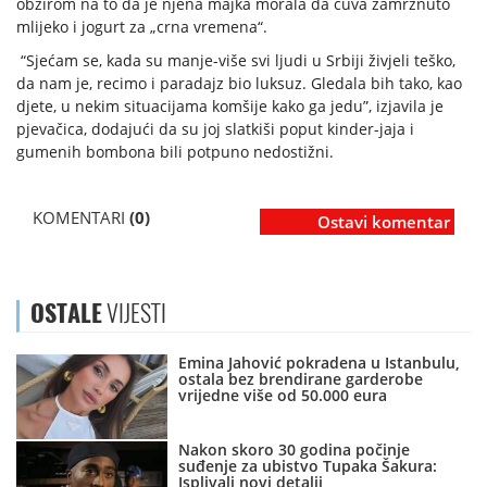
obzirom na to da je njena majka morala da čuva zamrznuto
mlijeko i jogurt za „crna vremena“.
“Sjećam se, kada su manje-više svi ljudi u Srbiji živjeli teško,
da nam je, recimo i paradajz bio luksuz. Gledala bih tako, kao
djete, u nekim situacijama komšije kako ga jedu”, izjavila je
pjevačica, dodajući da su joj slatkiši poput kinder-jaja i
gumenih bombona bili potpuno nedostižni.
KOMENTARI
(0)
Ostavi komentar
OSTALE
VIJESTI
Emina Jahović pokradena u Istanbulu,
ostala bez brendirane garderobe
vrijedne više od 50.000 eura
Nakon skoro 30 godina počinje
suđenje za ubistvo Tupaka Šakura:
Isplivali novi detalji