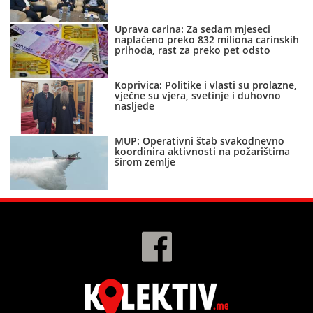
Uprava carina: Za sedam mjeseci
naplaćeno preko 832 miliona carinskih
prihoda, rast za preko pet odsto
Koprivica: Politike i vlasti su prolazne,
vječne su vjera, svetinje i duhovno
nasljeđe
MUP: Operativni štab svakodnevno
koordinira aktivnosti na požarištima
širom zemlje