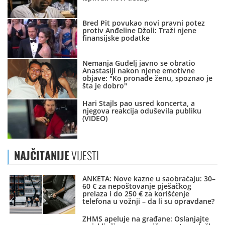
Bred Pit povukao novi pravni potez
protiv Anđeline Džoli: Traži njene
finansijske podatke
Nemanja Gudelj javno se obratio
Anastasiji nakon njene emotivne
objave: "Ko pronađe ženu, spoznao je
šta je dobro"
Hari Stajls pao usred koncerta, a
njegova reakcija oduševila publiku
(VIDEO)
NAJČITANIJE
VIJESTI
ANKETA: Nove kazne u saobraćaju: 30–
60 € za nepoštovanje pješačkog
prelaza i do 250 € za korišćenje
telefona u vožnji – da li su opravdane?
ZHMS apeluje na građane: Oslanjajte