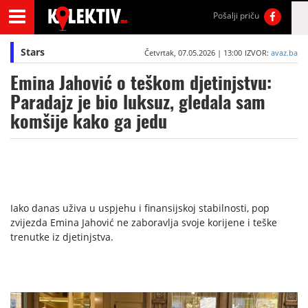
Pošalji priču
Stars
Četvrtak, 07.05.2026 | 13:00
IZVOR:
avaz.ba
Emina Jahović o teškom djetinjstvu:
Paradajz je bio luksuz, gledala sam
komšije kako ga jedu
Iako danas uživa u uspjehu i finansijskoj stabilnosti, pop
zvijezda Emina Jahović ne zaboravlja svoje korijene i teške
trenutke iz djetinjstva.