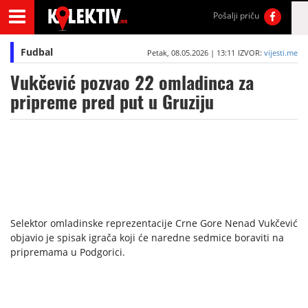
Pošalji priču
Fudbal
Petak, 08.05.2026 | 13:11
IZVOR:
vijesti.me
Vukčević pozvao 22 omladinca za
pripreme pred put u Gruziju
Selektor omladinske reprezentacije Crne Gore Nenad Vukčević
objavio je spisak igrača koji će naredne sedmice boraviti na
pripremama u Podgorici.