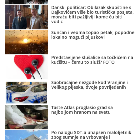
Danski političar: Obilazak skupštine s
Dajkovićem više bio turistička posjeta,
moraću biti pažljiviji kome ću biti
vodič
Sunčan i veoma topao petak, popodne
lokalno mogući pljuskovi
Predstavljene slušalice sa točkićem na
kućištu – čemu to služi? FOTO
Saobraćajne nezgode kod Vranjine i
Velikog pijeska, dvoje povrijeđenih
Taste Atlas proglasio grad sa
najboljom hranom na svetu
Po nalogu SDT-a uhapšen maloljetnik
zbog sumnje na vrbovanje i