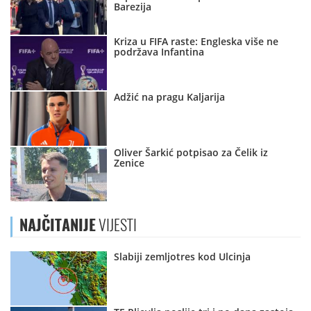
Barezija
Kriza u FIFA raste: Engleska više ne
podržava Infantina
Adžić na pragu Kaljarija
Oliver Šarkić potpisao za Čelik iz
Zenice
NAJČITANIJE
VIJESTI
Slabiji zemljotres kod Ulcinja